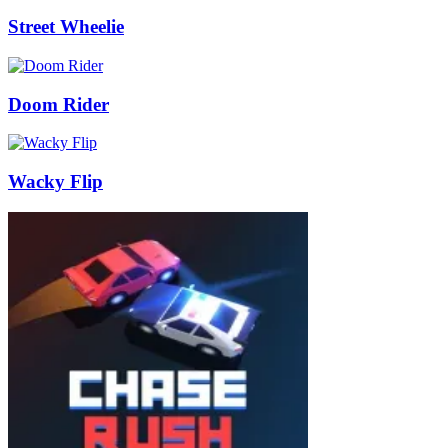
Street Wheelie
Doom Rider
Wacky Flip