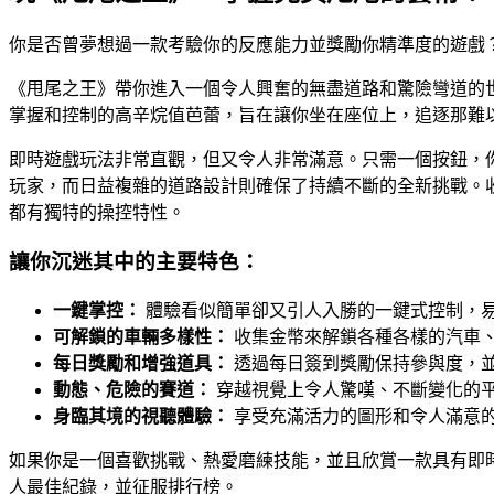
你是否曾夢想過一款考驗你的反應能力並獎勵你精準度的遊戲
《甩尾之王》帶你進入一個令人興奮的無盡道路和驚險彎道的
掌握和控制的高辛烷值芭蕾，旨在讓你坐在座位上，追逐那難
即時遊戲玩法非常直觀，但又令人非常滿意。只需一個按鈕，
玩家，而日益複雜的道路設計則確保了持續不斷的全新挑戰。
都有獨特的操控特性。
讓你沉迷其中的主要特色：
一鍵掌控：
體驗看似簡單卻又引人入勝的一鍵式控制，
可解鎖的車輛多樣性：
收集金幣來解鎖各種各樣的汽車
每日獎勵和增強道具：
透過每日簽到獎勵保持參與度，
動態、危險的賽道：
穿越視覺上令人驚嘆、不斷變化的
身臨其境的視聽體驗：
享受充滿活力的圖形和令人滿意
如果你是一個喜歡挑戰、熱愛磨練技能，並且欣賞一款具有即
人最佳紀錄，並征服排行榜。