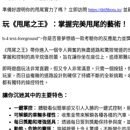
準備好證明你的甩尾實力了嗎？ 立即訪問
https://driftboss.io/
並
玩《甩尾之王》：掌握完美甩尾的藝術！
b-4 text-foreground">你是否曾夢想過一款考
《甩尾之王》帶你進入一個令人興奮的無盡道路和驚險彎道的
掌握和控制的高辛烷值芭蕾，旨在讓你坐在座位上，追逐那難
即時遊戲玩法非常直觀，但又令人非常滿意。只需一個按鈕，
玩家，而日益複雜的道路設計則確保了持續不斷的全新挑戰。
都有獨特的操控特性。
讓你沉迷其中的主要特色：
一鍵掌控：
體驗看似簡單卻又引人入勝的一鍵式控制，
可解鎖的車輛多樣性：
收集金幣來解鎖各種各樣的汽車
每日獎勵和增強道具：
透過每日簽到獎勵保持參與度，
動態、危險的賽道：
穿越視覺上令人驚嘆、不斷變化的