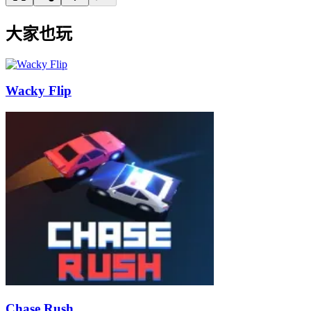
大家也玩
Wacky Flip
Chase Rush