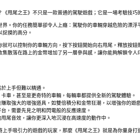
？《甩尾之王》不只是一款普通的駕駛遊戲；它是一場考驗技巧
世界。你的任務簡單卻令人上癮：駕駛你的車輛穿越危險的漂浮
以捉摸的高分。
你就可以控制你的車輛方向，按下按鈕開始向右甩尾，釋放按鈕
收集散落在路上的金幣增加了另一層參與感，讓你能夠解鎖令人
易於上手但難以精通。
、卡車，甚至是更奇特的車輛，每輛車都提供全新的駕駛體驗。
並賺取強大的增強道具，如雙倍積分和金幣狂潮，以增強你的遊
平台，需要先見之明和閃電般的反應速度。
的甩尾音效，讓你更深入地沉浸在高速度的動作中。
時上手吸引力的遊戲的玩家，那麼《甩尾之王》就是為你量身打