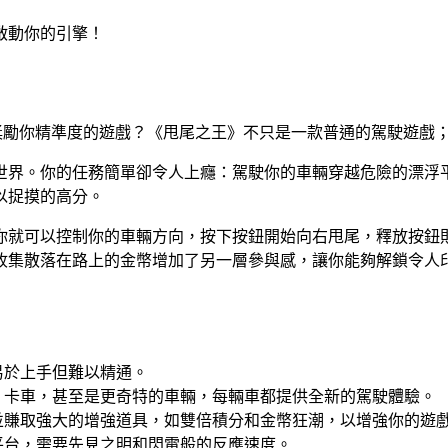
啟動你的引擎！
驗你的反應能力並獎勵你精準度的遊戲？《甩尾之王》不只是一款普通的
世界。你的任務簡單卻令人上癮：駕駛你的車輛穿越危險的漂浮
以捉摸的高分。
你就可以控制你的車輛方向，按下按鈕開始向右甩尾，釋放按鈕
收集散落在路上的金幣增加了另一層參與感，讓你能夠解鎖令人
易於上手但難以精通。
、卡車，甚至是更奇特的車輛，每輛車都提供全新的駕駛體驗。
並賺取強大的增強道具，如雙倍積分和金幣狂潮，以增強你的遊
平台，需要先見之明和閃電般的反應速度。