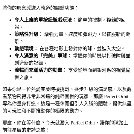
將你的興奮感送入軌道的關鍵功能：
令人上癮的單按鈕遊戲玩法：
簡單的控制，複雜的回
報。
策略性升級：
增強力量、速度和彈跳力，以征服新的距
離。
動態環境：
在各種地形上發射你的球，並進入太空。
令人滿意的「完美」擊球：
掌握你的時機以打破障礙並
創造新的記錄。
流暢而充滿活力的動畫：
享受從地面到銀河系的視覺愉
悅之旅。
如果你是一位熱愛完美時機挑戰、逐步升級的滿足感，以及觀
看某物飛得非常非常遠的純粹喜悅的玩家，那麼 Perfect Orbit
專為你量身打造。這是一種休閒但引人入勝的體驗，提供無盡
的可玩性和不斷推動你的極限的動力。
那麼，你在等什麼？今天就潛入 Perfect Orbit，讓你的球踏上
前往星辰的史詩之旅！