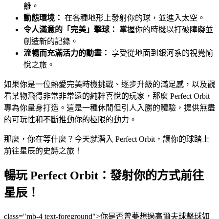
離。
動態環境：
在各種地形上發射你的球，並進入太空。
令人滿意的「完美」擊球：
掌握你的時機以打破障礙並
創造新的記錄。
流暢而充滿活力的動畫：
享受從地面到銀河系的視覺愉
悅之旅。
如果你是一位熱愛完美時機挑戰、逐步升級的滿足感，以及觀
看某物飛得非常非常遠的純粹喜悅的玩家，那麼 Perfect Orbit
專為你量身打造。這是一種休閒但引人入勝的體驗，提供無盡
的可玩性和不斷推動你的極限的動力。
那麼，你在等什麼？今天就潛入 Perfect Orbit，讓你的球踏上
前往星辰的史詩之旅！
暢玩 Perfect Orbit：發射你的方式前往
星辰！
class="mb-4 text-foreground">你是否曾夢想過高爾夫球擊球如