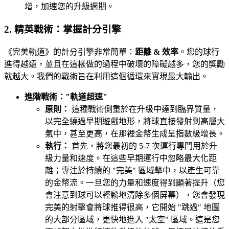
增，加速您的升級週期。
2. 精英戰術：掌握計分引擎
《完美軌道》的計分引擎非常簡單：
距離 & 效率
。您的球行
進得越遠，並且在這樣做的過程中破壞的障礙越多，您的獎勵
就越大。我們的戰術旨在利用這個循環來實現最大輸出。
進階戰術："軌道超速"
原則：
這種戰術側重於在升級中達到臨界質量，
以完全繞過早期遊戲地形，將球直接發射到高層大
氣中，甚至更高，在那裡金幣生成呈指數級增長。
執行：
首先，將您最初的 5-7 次運行專門用於升
級力量和速度。在這些早期運行中忽略最大化距
離；專注於持續的 "完美" 區域擊中，以產生可靠
的金幣流。一旦您的力量和速度得到顯著提升（您
會注意到球可以輕鬆地清除多個屏幕），您會發現
完美的射擊會將球推得很高，它開始 "跳過" 地圖
的大部分區域，更快地進入 "太空" 區域。這是您