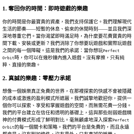
1. 奪回你的時間：即時遊戲的樂趣
你的時間是你最寶貴的資產，我們支持保護它。我們理解現代
生活的節奏——短暫的休息、偷來的休閒時刻——並且我們深
深地尊重它們。當你渴望即時滿足時，為什麼要花費寶貴的時
間下載、安裝或更新？我們消除了你想要玩遊戲和實際玩遊戲
之間的每一個障礙。這是我們的承諾：當你想玩
Perfect
時，你可以在幾秒鐘內進入遊戲。沒有摩擦，只有純
Orbit
粹、直接的樂趣。
2. 真誠的樂趣：零壓力承諾
想像一個娛樂真正免費的世界，在那裡探索的快感不會被隱藏
的成本或激進的盈利模式所遮蔽。我們誠摯地歡迎你，提供一
個你可以探索、享受和掌握遊戲的空間，而無需花費一分錢。
我們的平台建立在信任和透明的基礎上，這與那些削弱遊戲精
神的付費模式形成了鮮明對比。毫無顧慮地深入探索
Perfect
的每一個關卡和策略。我們的平台是免費的，而且永遠
Orbit