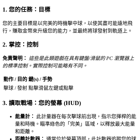
1. 您的任務：目標
您的主要目標是以完美的時機擊中球，以使其盡可能遠地飛
行，賺取金幣來升級您的能力，並最終將球發射到軌道上。
2. 掌控：控制
免責聲明：
這些是此類遊戲在具有鍵盤/滑鼠的 PC 瀏覽器上
的標準控制。實際控制可能略有不同。
動作 / 目的
鍵(s) / 手勢
擊球 / 發射
點擊滑鼠左鍵或點擊
3. 讀取戰場：您的螢幕 (HUD)
能量計：
此計量器在每次擊球前出現，指示您揮桿的能
量和時機。瞄準綠色的「完美」區域，以釋放最大能量
和距離。
距離計數器：
通常位於螢幕頂部，此計數器追蹤您的球