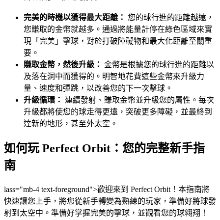
完美的時機以獲得最大距離：
您的球行進的距離越遠，
您賺取的金幣就越多。通過將能量計停在綠色區域來實
現「完美」擊球，對於打破障礙物和最大化距離至關重
要。
賺取金幣，然後升級：
金幣是根據您的球行進的距離以
及落在洞中而獲得的。明智地花費這些金幣來升級力
量、速度和彈跳，以改善您的下一次擊球。
升級循環：
連續發射、賺取金幣並升級您的屬性。每次
升級都將使您的球走得更遠，突破更多障礙，並最終到
達新的地形，甚至外太空。
如何玩 Perfect Orbit：您的完整新手指
南
lass="mb-4 text-foreground">歡迎來到 Perfect Orbit！本指南將
快速讓您上手，將您從新手轉變為熟練的玩家，準備好將球發
射到太空中。準備好掌握完美的擊球，並觀看您的球翱翔！