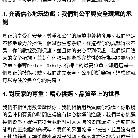
都會是。沒有附加條件，沒有意外，只有真誠的娛樂。
3. 充滿信心地玩遊戲：我們對公平與安全環境的承
諾
真正的享受在安全、尊重和公平的環境中蓬勃發展。我們堅定
不移地致力於提供一個遊戲生態系統，在這裡你的成就得來不
易，你的數據受到保護，並且你的安心得到保證。我們採用強
大的安全措施，並對任何損害你遊戲完整性的行為採取零容忍
政策。爭奪
排行榜上的最高位置，知道這是一
Perfect Orbit
個真正的技能考驗。我們建立安全、公平的遊樂場，這樣你就
可以專注於建立你的傳奇。
4. 對玩家的尊重：精心挑選、品質至上的世界
我們不相信用數量壓倒你；我們相信用品質讓你愉悅。你敏銳
的品味和寶貴的時間值得擁有精心挑選的遊戲。我們精心挑選
每個遊戲，確保它符合我們對引人入勝的遊戲玩法、流暢的性
能和真正樂趣的高標準。我們的界面乾淨、快速，並且沒有侵
入性的雜亂，讓遊戲本身發光發熱。你不會在這裡找到成千上