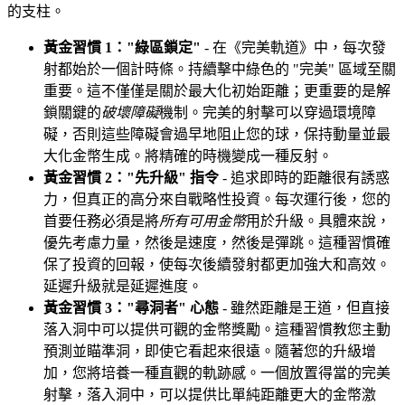
的支柱。
黃金習慣 1："綠區鎖定"
- 在《完美軌道》中，每次發
射都始於一個計時條。持續擊中綠色的 "完美" 區域至關
重要。這不僅僅是關於最大化初始距離；更重要的是解
鎖關鍵的
破壞障礙
機制。完美的射擊可以穿過環境障
礙，否則這些障礙會過早地阻止您的球，保持動量並最
大化金幣生成。將精確的時機變成一種反射。
黃金習慣 2："先升級" 指令
- 追求即時的距離很有誘惑
力，但真正的高分來自戰略性投資。每次運行後，您的
首要任務必須是將
所有可用金幣
用於升級。具體來說，
優先考慮力量，然後是速度，然後是彈跳。這種習慣確
保了投資的回報，使每次後續發射都更加強大和高效。
延遲升級就是延遲進度。
黃金習慣 3："尋洞者" 心態
- 雖然距離是王道，但直接
落入洞中可以提供可觀的金幣獎勵。這種習慣教您主動
預測並瞄準洞，即使它看起來很遠。隨著您的升級增
加，您將培養一種直觀的軌跡感。一個放置得當的完美
射擊，落入洞中，可以提供比單純距離更大的金幣激