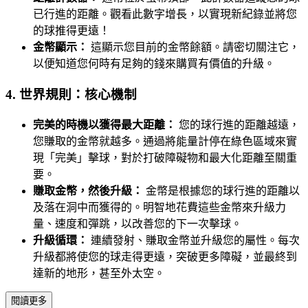
已行進的距離。觀看此數字增長，以實現新紀錄並將您
的球推得更遠！
金幣顯示：
這顯示您目前的金幣餘額。請密切關注它，
以便知道您何時有足夠的錢來購買有價值的升級。
4. 世界規則：核心機制
完美的時機以獲得最大距離：
您的球行進的距離越遠，
您賺取的金幣就越多。通過將能量計停在綠色區域來實
現「完美」擊球，對於打破障礙物和最大化距離至關重
要。
賺取金幣，然後升級：
金幣是根據您的球行進的距離以
及落在洞中而獲得的。明智地花費這些金幣來升級力
量、速度和彈跳，以改善您的下一次擊球。
升級循環：
連續發射、賺取金幣並升級您的屬性。每次
升級都將使您的球走得更遠，突破更多障礙，並最終到
達新的地形，甚至外太空。
閱讀更多