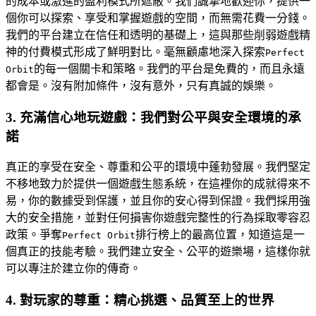
的成本或激進的盈利模式所遮蔽。我們誠摯地歡迎你，提供一
個你可以探索、享受和掌握遊戲的空間，而無需花費一分錢。
我們的平台建立在信任和透明的基礎上，這與那些削弱遊戲精
神的付費模式形成了鮮明對比。毫無顧慮地深入探索
Perfect
的每一個關卡和策略。我們的平台是免費的，而且永遠
Orbit
都會是。沒有附加條件，沒有意外，只有真誠的娛樂。
3. 充滿信心地玩遊戲：我們對公平與安全環境的承
諾
真正的享受在安全、尊重和公平的環境中蓬勃發展。我們堅定
不移地致力於提供一個遊戲生態系統，在這裡你的成就得來不
易，你的數據受到保護，並且你的安心得到保證。我們採用強
大的安全措施，並對任何損害你遊戲完整性的行為採取零容忍
政策。爭奪
排行榜上的最高位置，知道這是一
Perfect Orbit
個真正的技能考驗。我們建立安全、公平的遊樂場，這樣你就
可以專注於建立你的傳奇。
4. 對玩家的尊重：精心挑選、品質至上的世界