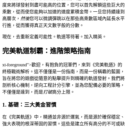
度來將球發射到盡可能高的位置，您可以首先解鎖這些巨大的
乘數，從而使您能夠以加速的速度累積金幣。一旦您持續達到
高層次，
然後
您可以微調彈跳以在那些高乘數區域內延長水平
行進，從而獲得真正天文數字般的分數。
現在，去重新定義可能性。軌道等待著。加入精英。
完美軌道制霸：進階策略指南
xt-foreground">歡迎，有抱負的冠軍們，來到《完美軌道》的
終極戰術解析。這不僅僅是一份指南，而是一份稱霸的藍圖，
旨在將您的遊戲從隨意的點擊提升到精確的軌道發射。我們將
剖析核心機制，逆向工程計分引擎，並為您配備必要的策略，
不僅僅是達到，而是
打破
高分上限。
1. 基礎：三大黃金習慣
在《完美軌道》中，精通並非源於運氣，而是源於確保穩定、
強大表現的根深蒂固的習慣。這些是建立所有高分的不可或缺