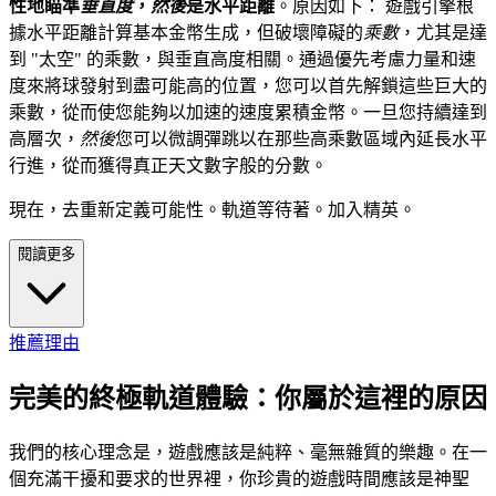
性地瞄準
垂直度
，
然後
是水平距離
。原因如下： 遊戲引擎根
據水平距離計算基本金幣生成，但破壞障礙的
乘數
，尤其是達
到 "太空" 的乘數，與垂直高度相關。通過優先考慮力量和速
度來將球發射到盡可能高的位置，您可以首先解鎖這些巨大的
乘數，從而使您能夠以加速的速度累積金幣。一旦您持續達到
高層次，
然後
您可以微調彈跳以在那些高乘數區域內延長水平
行進，從而獲得真正天文數字般的分數。
現在，去重新定義可能性。軌道等待著。加入精英。
閱讀更多
推薦理由
完美的終極軌道體驗：你屬於這裡的原因
我們的核心理念是，遊戲應該是純粹、毫無雜質的樂趣。在一
個充滿干擾和要求的世界裡，你珍貴的遊戲時間應該是神聖