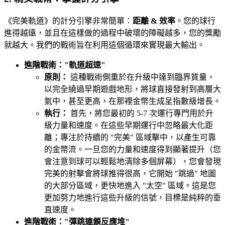
《完美軌道》的計分引擎非常簡單：
距離 & 效率
。您的球行
進得越遠，並且在這樣做的過程中破壞的障礙越多，您的獎勵
就越大。我們的戰術旨在利用這個循環來實現最大輸出。
進階戰術："軌道超速"
原則：
這種戰術側重於在升級中達到臨界質量，
以完全繞過早期遊戲地形，將球直接發射到高層大
氣中，甚至更高，在那裡金幣生成呈指數級增長。
執行：
首先，將您最初的 5-7 次運行專門用於升
級力量和速度。在這些早期運行中忽略最大化距
離；專注於持續的 "完美" 區域擊中，以產生可靠
的金幣流。一旦您的力量和速度得到顯著提升（您
會注意到球可以輕鬆地清除多個屏幕），您會發現
完美的射擊會將球推得很高，它開始 "跳過" 地圖
的大部分區域，更快地進入 "太空" 區域。這是您
更加努力地進行這些升級的信號，目標是純粹的垂
直速度。
進階戰術："彈跳連鎖反應堆"