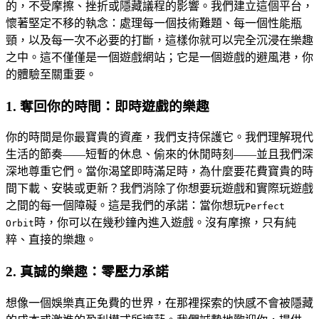
的，不受摩擦、挫折或隱藏議程的影響。我們建立這個平台，
懷著堅定不移的執念：處理每一個技術難題、每一個性能瓶
頸，以及每一次不必要的打斷，這樣你就可以完全沉浸在樂趣
之中。這不僅僅是一個遊戲網站；它是一個遊戲的避風港，你
的體驗至關重要。
1. 奪回你的時間：即時遊戲的樂趣
你的時間是你最寶貴的資產，我們支持保護它。我們理解現代
生活的節奏——短暫的休息、偷來的休閒時刻——並且我們深
深地尊重它們。當你渴望即時滿足時，為什麼要花費寶貴的時
間下載、安裝或更新？我們消除了你想要玩遊戲和實際玩遊戲
之間的每一個障礙。這是我們的承諾：當你想玩
Perfect
時，你可以在幾秒鐘內進入遊戲。沒有摩擦，只有純
Orbit
粹、直接的樂趣。
2. 真誠的樂趣：零壓力承諾
想像一個娛樂真正免費的世界，在那裡探索的快感不會被隱藏