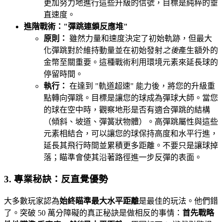
更加努力地進行這些升級的信號，目標是純粹的垂
直速度。
進階戰術："彈跳連鎖反應堆"
原則：
雖然力量和速度決定了初始軌跡，但最大
化彈跳對於維持動量並在初始發射
之後
產生額外的
金幣至關重要。這種戰術利用環境元素來延長球的
停留時間。
執行：
在達到 "軌道超速" 能力後，將您的升級重
點轉向彈跳。目標是讓您的球成為彈球大師。當您
的球在空中時，觀察地形是否有適合彈跳的結構
（傾斜、坡道、彈簧狀物體）。高彈跳屬性與這些
元素相結合，可以讓您的球保持高度和水平行進，
延長其飛行時間並累積更多距離。不要只是讓球掉
落；瞄準會使其沿著路徑進一步反彈的表面。
3. 專業秘訣：反直覺優勢
大多數玩家認為
始終瞄準最大水平距離
是最佳的玩法。他們錯
了。突破 50 萬分障礙的真正秘訣是做相反的事情：
首先戰略