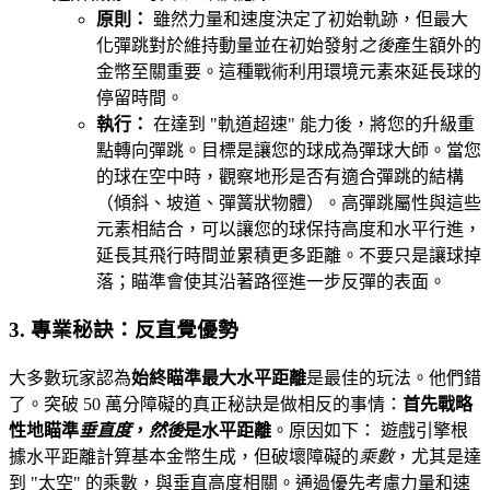
原則：
雖然力量和速度決定了初始軌跡，但最大
化彈跳對於維持動量並在初始發射
之後
產生額外的
金幣至關重要。這種戰術利用環境元素來延長球的
停留時間。
執行：
在達到 "軌道超速" 能力後，將您的升級重
點轉向彈跳。目標是讓您的球成為彈球大師。當您
的球在空中時，觀察地形是否有適合彈跳的結構
（傾斜、坡道、彈簧狀物體）。高彈跳屬性與這些
元素相結合，可以讓您的球保持高度和水平行進，
延長其飛行時間並累積更多距離。不要只是讓球掉
落；瞄準會使其沿著路徑進一步反彈的表面。
3. 專業秘訣：反直覺優勢
大多數玩家認為
始終瞄準最大水平距離
是最佳的玩法。他們錯
了。突破 50 萬分障礙的真正秘訣是做相反的事情：
首先戰略
性地瞄準
垂直度
，
然後
是水平距離
。原因如下： 遊戲引擎根
據水平距離計算基本金幣生成，但破壞障礙的
乘數
，尤其是達
到 "太空" 的乘數，與垂直高度相關。通過優先考慮力量和速