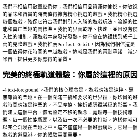
我們不相信用數量壓倒你；我們相信用品質讓你愉悅。你敏銳
的品味和寶貴的時間值得擁有精心挑選的遊戲。我們精心挑選
每個遊戲，確保它符合我們對引人入勝的遊戲玩法、流暢的性
能和真正樂趣的高標準。我們的界面乾淨、快速，並且沒有侵
入性的雜亂，讓遊戲本身發光發熱。你不會在這裡找到成千上
萬的克隆遊戲。我們推薦
，因為我們相信這是
Perfect Orbit
一個值得你花時間的卓越遊戲。這就是我們的策劃承諾：減少
噪音，提供更多你應得的品質。
完美的終極軌道體驗：你屬於這裡的原因
-4 text-foreground">我們的核心理念是，遊戲應該是純粹、毫
無雜質的樂趣。在一個充滿干擾和要求的世界裡，你珍貴的遊
戲時間應該是神聖的，不受摩擦、挫折或隱藏議程的影響。我
們建立這個平台，懷著堅定不移的執念：處理每一個技術難
題、每一個性能瓶頸，以及每一次不必要的打斷，這樣你就可
以完全沉浸在樂趣之中。這不僅僅是一個遊戲網站；它是一個
遊戲的避風港，你的體驗至關重要。