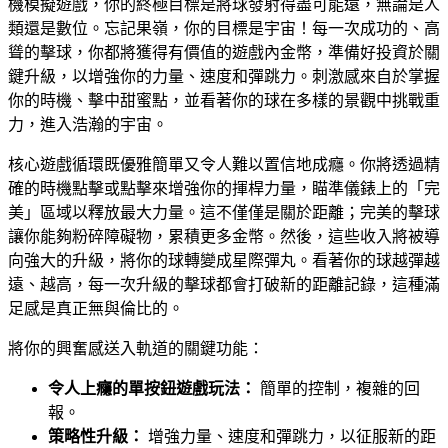
機模擬遊戲，你的終極目標是將球發射得盡可能遠，無論是人
類還是數位。忘記果嶺，你的目標是宇宙！每一次成功的、高
聳的擊球，你都將獲得有價值的遊戲內金幣，準備好投資於關
鍵升級，以增強你的力量、速度和彈跳力。刺激感來自於掌握
你的時機、擊中甜蜜點，並看著你的球在多樣的景觀中挑戰重
力，進入浩瀚的宇宙。
核心遊戲循環既優雅簡單又令人難以置信地成癮。你將透過精
確的時機點擊或點擊來增強你的揮桿力量，瞄準儀錶上的「完
美」區域以釋放最大力量。這不僅僅是關於距離；完美的擊球
讓你能夠粉碎障礙物，累積更多金幣。然後，這些收入將被導
向強大的升級，將你的球轉變成星際彈丸。看著你的球越彈越
遠、越高，每一次升級的擊球都會打破新的距離記錄，這種滿
足感是真正無與倫比的。
將你的興奮感送入軌道的關鍵功能：
令人上癮的單按鈕遊戲玩法：
簡單的控制，複雜的回
報。
策略性升級：
增強力量、速度和彈跳力，以征服新的距