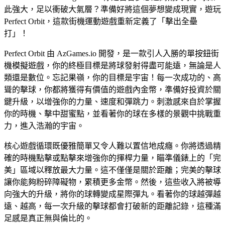
此強大，足以衝破大氣層？準備好將這個夢想變成現實，遊玩
Perfect Orbit，這款街機運動遊戲重新定義了「擊出全壘
打」！
Perfect Orbit 由 AzGames.io 開發，是一款引人入勝的單按鈕街
機模擬遊戲，你的終極目標是將球發射得盡可能遠，無論是人
類還是數位。忘記果嶺，你的目標是宇宙！每一次成功的、高
聳的擊球，你都將獲得有價值的遊戲內金幣，準備好投資於關
鍵升級，以增強你的力量、速度和彈跳力。刺激感來自於掌握
你的時機、擊中甜蜜點，並看著你的球在多樣的景觀中挑戰重
力，進入浩瀚的宇宙。
核心遊戲循環既優雅簡單又令人難以置信地成癮。你將透過精
確的時機點擊或點擊來增強你的揮桿力量，瞄準儀錶上的「完
美」區域以釋放最大力量。這不僅僅是關於距離；完美的擊球
讓你能夠粉碎障礙物，累積更多金幣。然後，這些收入將被導
向強大的升級，將你的球轉變成星際彈丸。看著你的球越彈越
遠、越高，每一次升級的擊球都會打破新的距離記錄，這種滿
足感是真正無與倫比的。