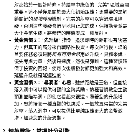
射都始於一個計時條。持續擊中綠色的 "完美" 區域至關
重要。這不僅僅是關於最大化初始距離；更重要的是解
鎖關鍵的
破壞障礙
機制。完美的射擊可以穿過環境障
礙，否則這些障礙會過早地阻止您的球，保持動量並最
大化金幣生成。將精確的時機變成一種反射。
黃金習慣 2："先升級" 指令
- 追求即時的距離很有誘惑
力，但真正的高分來自戰略性投資。每次運行後，您的
首要任務必須是將
所有可用金幣
用於升級。具體來說，
優先考慮力量，然後是速度，然後是彈跳。這種習慣確
保了投資的回報，使每次後續發射都更加強大和高效。
延遲升級就是延遲進度。
黃金習慣 3："尋洞者" 心態
- 雖然距離是王道，但直接
落入洞中可以提供可觀的金幣獎勵。這種習慣教您主動
預測並瞄準洞，即使它看起來很遠。隨著您的升級增
加，您將培養一種直觀的軌跡感。一個放置得當的完美
射擊，落入洞中，可以提供比單純距離更大的金幣激
增，加速您的升級週期。
2. 精英戰術：掌握計分引擎