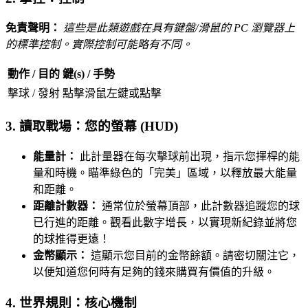
免責聲明：
這些是此類遊戲在具有鍵盤/滑鼠的 PC 瀏覽器上
的標準控制。實際控制可能略有不同。
動作 / 目的
鍵(s) / 手勢
擊球 / 發射
點擊滑鼠左鍵或點擊
3. 讀取戰場：您的螢幕 (HUD)
能量計：
此計量器在每次擊球前出現，指示您揮桿的能
量和時機。瞄準綠色的「完美」區域，以釋放最大能量
和距離。
距離計數器：
通常位於螢幕頂部，此計數器追蹤您的球
已行進的距離。觀看此數字增長，以實現新紀錄並將您
的球推得更遠！
金幣顯示：
這顯示您目前的金幣餘額。請密切關注它，
以便知道您何時有足夠的錢來購買有價值的升級。
4. 世界規則：核心機制