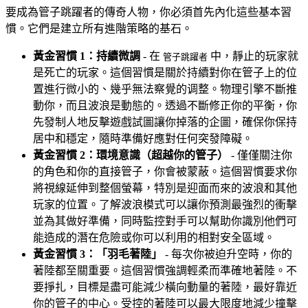
要成為管子跳躍者的傳奇人物，你必須首先內化這些基本習
慣。它們是建立所有進階策略的基石。
黃金習慣 1：持續微調
- 在
中，靜止的玩家就
管子跳躍者
是死亡的玩家。這個習慣是關於持續對你在管子上的位
置進行微小的、幾乎無法察覺的调整。物理引擎不斷推
動你，而且波浪是動態的。透過不斷修正你的平衡，你
先發制人地反擊遊戲試圖讓你掉落的企圖，確保你保持
居中和穩定，隨時準備好應對任何突發障礙。
黃金習慣 2：環境意識（超越你的管子）
- 僅僅關注你
的角色和你的直接管子，你會被蒙蔽。這個習慣要求你
將視線延伸到整個螢幕，特別是迎面而來的波浪和其他
玩家的位置。了解波浪模式可以讓你預測最強烈的衝擊
並為其做好準備，同時監控對手可以幫助你識別他們可
能造成的潛在危險或你可以利用的相對安全區域。
黃金習慣 3：「羽毛著陸」
- 每次你被迫升空時，你的
著陸都至關重要。這個習慣強調輕柔而準確地著陸。不
要掙扎，目標是盡可能減少橫向動量的著陸，最好靠近
你的管子的中心。受控的著陸可以最大限度地減少撞擊