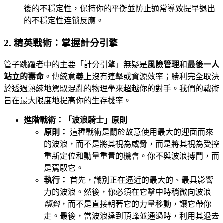
後的不穩定性，保持你的平衡並防止通常導致提早退出
的不穩定性连锁反應。
2. 精英戰術：掌握計分引擎
管子跳躍者中的主要「計分引擎」無疑是
風險管理
和
最後一人
站立的壽命
。傳統意義上沒有連擊或資源效率；勝利完全取決
於透過熟練地駕馭混亂的物理學來超越你的對手。我們的戰術
旨在最大限度地提高你的生存機率。
進階戰術：「波浪騎士」原則
原則：
這種戰術是關於故意使用最大的迎面而來
的波浪，而不是將其視為威脅，而是將其視為受控
重新定位和動量重置的機會。你不與波浪搏鬥，而
是駕馭它。
執行：
首先，識別正在逼近的最大的、最具影響
力的波浪。然後，你必須在它擊中時稍微向波浪
傾斜
，而不是直接朝著它的力量移動，讓它帶你
走。最後，當波浪達到頂峰並通過時，利用其退去