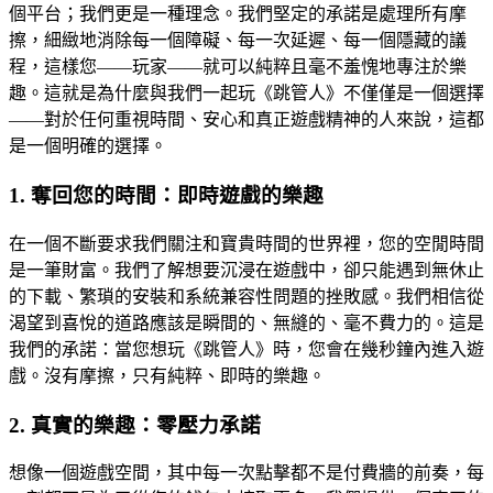
個平台；我們更是一種理念。我們堅定的承諾是處理所有摩
擦，細緻地消除每一個障礙、每一次延遲、每一個隱藏的議
程，這樣您——玩家——就可以純粹且毫不羞愧地專注於樂
趣。這就是為什麼與我們一起玩《跳管人》不僅僅是一個選擇
——對於任何重視時間、安心和真正遊戲精神的人來說，這都
是一個明確的選擇。
1. 奪回您的時間：即時遊戲的樂趣
在一個不斷要求我們關注和寶貴時間的世界裡，您的空閒時間
是一筆財富。我們了解想要沉浸在遊戲中，卻只能遇到無休止
的下載、繁瑣的安裝和系統兼容性問題的挫敗感。我們相信從
渴望到喜悅的道路應該是瞬間的、無縫的、毫不費力的。這是
我們的承諾：當您想玩《跳管人》時，您會在幾秒鐘內進入遊
戲。沒有摩擦，只有純粹、即時的樂趣。
2. 真實的樂趣：零壓力承諾
想像一個遊戲空間，其中每一次點擊都不是付費牆的前奏，每