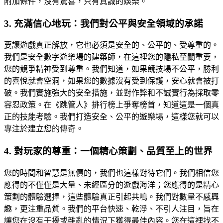
附加條件，沒有驚喜，只有真誠的娛樂。
3. 充滿信心地玩：我們對公平與安全領域的承諾
要讓遊戲真正解放，它也必須是安全的、公平的、受尊重的。
我們是安全數字遊樂場的建築師，在這裡您的隱私至關重要，
您的競爭精神受到尊重。我們知道，如果競技場不公平，勝利
的喜悅就會空洞，如果您的數據沒有受到保護，安心就會被打
破。我們實施強大的安全措施，並對作弊和不誠實行為採取零
容忍政策。在《跳管人》排行榜上爭奪榜首，知道這是一個真
正的技能考驗。我們打造安全、公平的遊樂場，這樣您就可以
專注於建立您的傳奇。
4. 對玩家的尊重：一個精心策劃、品質至上的世界
您的時間和智慧是無價的，我們也這樣對待它們。我們相信您
應得的不僅僅是大量、未經區分的遊戲海洋；您應得的是精心
策劃的體驗選擇，這些體驗真正引起共鳴。我們對數量不感興
趣，更注重品質。我們的平台快速、乾淨、不引人注目，旨在
讓您在沒有干擾或雜亂的情況下獲得最佳內容。您在這裡找不