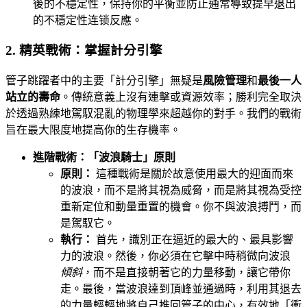
後的不穩定性，保持你的平衡並防止通常導致提早退出
的不穩定性连锁反應。
2. 精英戰術：掌握計分引擎
管子跳躍者中的主要「計分引擎」無疑是
風險管理
和
最後一人
站立的壽命
。傳統意義上沒有連擊或資源效率；勝利完全取決
於透過熟練地駕馭混亂的物理學來超越你的對手。我們的戰術
旨在最大限度地提高你的生存機率。
進階戰術：「波浪騎士」原則
原則：
這種戰術是關於故意使用最大的迎面而來
的波浪，而不是將其視為威脅，而是將其視為受控
重新定位和動量重置的機會。你不與波浪搏鬥，而
是駕馭它。
執行：
首先，識別正在逼近的最大的、最具影響
力的波浪。然後，你必須在它擊中時稍微向波浪
傾斜
，而不是直接朝著它的力量移動，讓它帶你
走。最後，當波浪達到頂峰並通過時，利用其退去
的力量輕輕地將自己推回管子的中心，有效地「衝