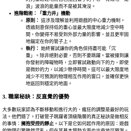
浪」波浪的能量而不是被其淹沒。
進階戰術：「重力井」機動
原則：
這涉及理解並利用遊戲的中心重力機制。
透過刻意保持低的重心並最大限度地減少空中時
間，你變得不易受到外部力量的影響，並且更牢固
地錨定在你的管子上。
執行：
始終嘗試讓你的角色保持盡可能「沉
重」。除非絕對必要，否則不要跳躍。當被撞到讓
你發射的障礙物時，立即嘗試啟動向下的力，即使
是微妙的力，以減少懸停時間。這可以最大限度地
減少不可預測的物理相互作用的窗口，並確保更快
地返回到穩定的地面。
3. 職業秘訣：反直覺的優勢
大多數玩家認為不斷移動和進行大的、瘋狂的調整是最好的玩
法。他們錯了。打破管子跳躍者頂級階層的真正秘訣是做相反
的事情：
擁抱受控的靜止
。以下是它如何起作用的原因：遊戲
的物理引擎雖然混亂，但在其基本趨勢方面也出奇地可預測。