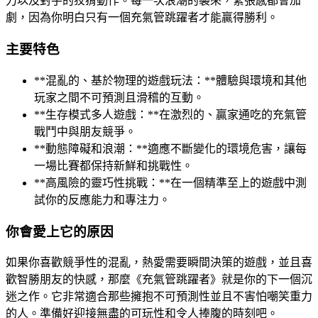
力以及對手的狡猾動作。每一次浪潮的襲來，緊張感都會加
劇，因為你明白只有一個充氣管跳躍者才能贏得勝利。
主要特色
**混亂的、基於物理的遊戲玩法：**體驗與環境和其他
玩家之間不可預測且滑稽的互動。
**生存模式多人遊戲：**在激烈的、贏家通吃的充氣管
戰鬥中與朋友競爭。
**動態障礙和浪潮：**適應不斷變化的環境危害，讓每
一場比賽都保持新鮮和挑戰性。
**高風險的靈巧性挑戰：**在一個精準至上的遊戲中測
試你的反應能力和專注力。
你會愛上它的原因
如果你喜歡競爭性的混亂，熱愛需要瞬間決策的遊戲，並且喜
歡智勝朋友的快感，那麼《充氣管跳躍者》就是你的下一個沉
迷之作。它非常適合那些擁抱不可預測性並且不害怕嘲笑重力
的人。準備好迎接無盡的可玩性和令人捧腹的時刻吧。