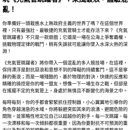
亂！
你準備好一頭栽進水上無政府主義的世界了嗎？在這個世界
裡，只有最強壯、最敏捷的充氣管騎士才能存活下來？《充氣
管跳躍者》不只是一款遊戲；它還是一場在公海上爭奪霸權、
挑戰物理定律的戰鬥，稍有失誤就可能讓你墜入水深火熱的深
淵！
《充氣管跳躍者》將你帶入一個混亂的多人競技場，在這裡，
保持漂浮是對抗惡浪和意想不到的障礙的持續奮鬥。這不是寧
靜的衝浪；而是一場殘酷的、基於物理的對決，快速的反應和
精確的操控是你的唯一盟友。想像一下一場生存之戰，但卻是
在搖擺不定的充氣管上，身處於無情且不斷變化的海景之中。
每時每刻，你的手都會緊緊抓住控制器，小心翼翼地引導你的
角色穿越湍急的水域。你將躲避突如其來的浪湧、避開危險的
間隙，並策略性地定位自己以超越你的對手。每一次跳躍、每
一次漂移和每一次傾斜都很重要，因為你要對抗不可預測的重