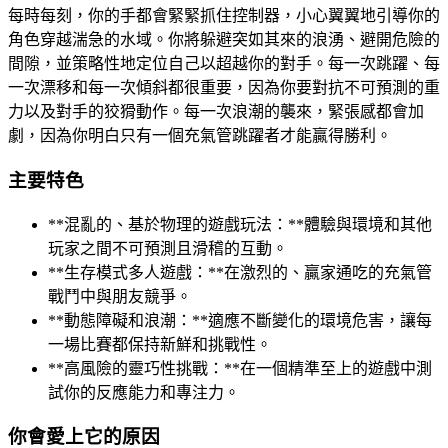
每時每刻，你的手都會緊緊抓住控制器，小心翼翼地引導你的
角色穿越湍急的水域。你將躲避突如其來的浪湧、避開危險的
間隙，並策略性地定位自己以超越你的對手。每一次跳躍、每
一次漂移和每一次傾斜都很重要，因為你要對抗不可預測的重
力以及對手的狡猾動作。每一次浪潮的襲來，緊張感都會加
劇，因為你明白只有一個充氣管跳躍者才能贏得勝利。
主要特色
**混亂的、基於物理的遊戲玩法：**體驗與環境和其他
玩家之間不可預測且滑稽的互動。
**生存模式多人遊戲：**在激烈的、贏家通吃的充氣管
戰鬥中與朋友競爭。
**動態障礙和浪潮：**適應不斷變化的環境危害，讓每
一場比賽都保持新鮮和挑戰性。
**高風險的靈巧性挑戰：**在一個精準至上的遊戲中測
試你的反應能力和專注力。
你會愛上它的原因