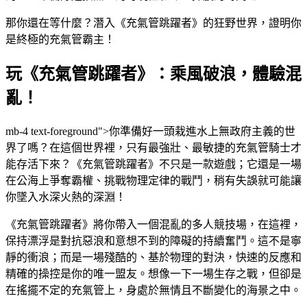
那你還在等什麼？潛入《充氣管跳躍者》的狂野世界，證明你
是終極的充氣管霸主！
玩《充氣管跳躍者》：乘風破浪，體驗混
亂！
mb-4 text-foreground">你準備好一頭栽進水上無政府主義的世
界了嗎？在這個世界裡，只有最強壯、最敏捷的充氣管騎士才
能存活下來？《充氣管跳躍者》不只是一款遊戲；它還是一場
在公海上爭奪霸權、挑戰物理定律的戰鬥，稍有失誤就可能讓
你墜入水深火熱的深淵！
《充氣管跳躍者》將你帶入一個混亂的多人競技場，在這裡，
保持漂浮是對抗惡浪和意想不到的障礙的持續奮鬥。這不是寧
靜的衝浪；而是一場殘酷的、基於物理的對決，快速的反應和
精確的操控是你的唯一盟友。想像一下一場生存之戰，但卻是
在搖擺不定的充氣管上，身處於無情且不斷變化的海景之中。