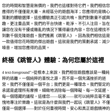
您的時間和智慧是無價的，我們也這樣對待它們。我們相信您
應得的不僅僅是大量、未經區分的遊戲海洋；您應得的是精心
策劃的體驗選擇，這些體驗真正引起共鳴。我們對數量不感興
趣，更注重品質。我們的平台快速、乾淨、不引人注目，旨在
讓您在沒有干擾或雜亂的情況下獲得最佳內容。您在這裡找不
到數千個克隆遊戲。我們推薦《跳管人》，因為我們相信這是
一款值得您花時間的傑出遊戲。這就是我們的策劃承諾：減少
噪音，增加您應得的品質。
終極《跳管人》體驗：為何您屬於這裡
4 text-foreground">從根本上來說，我們相信遊戲應該是一種純
粹的逃離，一個純粹的喜悅之源，而不是一個充滿挫折的迷
宮。我們不僅僅是一個平台；我們更是一種理念。我們堅定的
承諾是處理所有摩擦，細緻地消除每一個障礙、每一次延遲、
每一個隱藏的議程，這樣您——玩家——就可以純粹且毫不羞
愧地專注於樂趣。這就是為什麼與我們一起玩《跳管人》不僅
僅是一個選擇——對於任何重視時間、安心和真正遊戲精神的