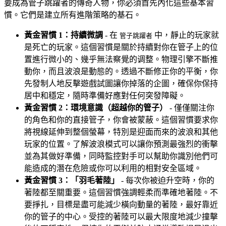
要成為管子跳躍者的傳奇人物，你必須首先內化這些基本習
慣。它們是建立所有進階策略的基石。
黃金習慣 1：持續微調
- 在
中，靜止的玩家就
管子跳躍者
是死亡的玩家。這個習慣是關於持續對你在管子上的位
置進行微小的、幾乎無法察覺的调整。物理引擎不斷推
動你，而且波浪是動態的。透過不斷修正你的平衡，你
先發制人地反擊遊戲試圖讓你掉落的企圖，確保你保持
居中和穩定，隨時準備好應對任何突發障礙。
黃金習慣 2：環境意識（超越你的管子）
- 僅僅關注你
的角色和你的直接管子，你會被蒙蔽。這個習慣要求你
將視線延伸到整個螢幕，特別是迎面而來的波浪和其他
玩家的位置。了解波浪模式可以讓你預測最強烈的衝擊
並為其做好準備，同時監控對手可以幫助你識別他們可
能造成的潛在危險或你可以利用的相對安全區域。
黃金習慣 3：「羽毛著陸」
- 每次你被迫升空時，你的
著陸都至關重要。這個習慣強調輕柔而準確地著陸。不
要掙扎，目標是盡可能減少橫向動量的著陸，最好靠近
你的管子的中心。受控的著陸可以最大限度地減少撞擊