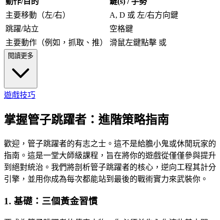
動作/目的
鍵(s) / 手勢
主要移動（左/右）
A, D 或 左/右方向鍵
跳躍/站立
空格鍵
主要動作（例如，抓取、推）
滑鼠左鍵點擊 或
閱讀更多
遊戲技巧
掌握管子跳躍者：進階策略指南
歡迎，管子跳躍者的有志之士。這不是給膽小鬼或休閒玩家的
指南。這是一堂大師級課程，旨在將你的遊戲從僅僅參與提升
到絕對統治。我們將剖析管子跳躍者的核心，逆向工程其計分
引擎，並用你成為每次都能站到最後的戰術實力來武裝你。
1. 基礎：三個黃金習慣