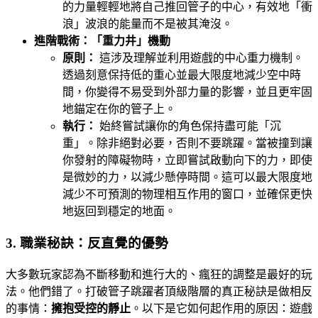
的力量輕輕地將自己推回管子的中心，有效地「衝
浪」波浪的能量而不是被其淹沒。
進階戰術：「重力井」機動
原則：
這涉及理解並利用遊戲的中心重力機制。
透過刻意保持低的重心並最大限度地減少空中時
間，你變得不易受到外部力量的影響，並且更牢固
地錨定在你的管子上。
執行：
始終嘗試讓你的角色保持盡可能「沉
重」。除非絕對必要，否則不要跳躍。當被撞到讓
你發射的障礙物時，立即嘗試啟動向下的力，即使
是微妙的力，以減少懸停時間。這可以最大限度地
減少不可預測的物理相互作用的窗口，並確保更快
地返回到穩定的地面。
3. 職業秘訣：反直覺的優勢
大多數玩家認為不斷移動和進行大的、瘋狂的調整是最好的玩
法。他們錯了。打破管子跳躍者頂級階層的真正秘訣是做相反
的事情：
擁抱受控的靜止
。以下是它如何起作用的原因：遊戲