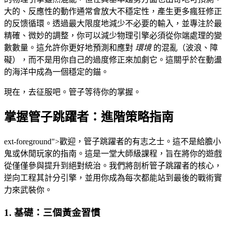
大的、反應性的動作通常會放大不穩定性，產生更多瘋狂修正
的反馈循環。透過最大限度地減少不必要的輸入，並專注於最
精確、微妙的調整，你可以減少物理引擎必須從你端處理的變
數數量。這允許你更好地預測和應對
環境
的混亂（波浪、障
礙），而不是用你自己的過度修正來加劇它。這關乎於在動盪
的海洋中成為一個穩定的錨。
現在，去征服吧。管子等待你的掌握。
掌握管子跳躍者：進階策略指南
ext-foreground">歡迎，管子跳躍者的有志之士。這不是給膽小
鬼或休閒玩家的指南。這是一堂大師級課程，旨在將你的遊戲
從僅僅參與提升到絕對統治。我們將剖析管子跳躍者的核心，
逆向工程其計分引擎，並用你成為每次都能站到最後的戰術實
力來武裝你。
1. 基礎：三個黃金習慣