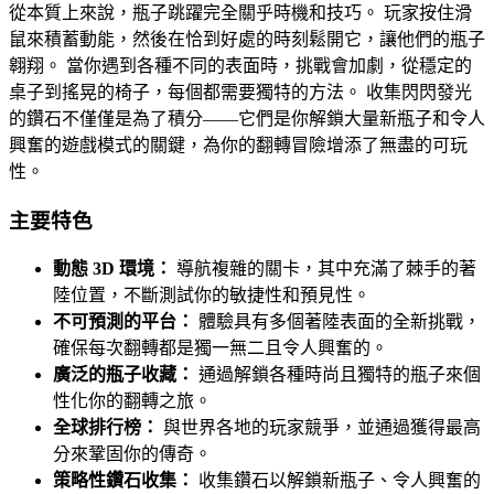
從本質上來說，瓶子跳躍完全關乎時機和技巧。 玩家按住滑
鼠來積蓄動能，然後在恰到好處的時刻鬆開它，讓他們的瓶子
翱翔。 當你遇到各種不同的表面時，挑戰會加劇，從穩定的
桌子到搖晃的椅子，每個都需要獨特的方法。 收集閃閃發光
的鑽石不僅僅是為了積分——它們是你解鎖大量新瓶子和令人
興奮的遊戲模式的關鍵，為你的翻轉冒險增添了無盡的可玩
性。
主要特色
動態 3D 環境：
導航複雜的關卡，其中充滿了棘手的著
陸位置，不斷測試你的敏捷性和預見性。
不可預測的平台：
體驗具有多個著陸表面的全新挑戰，
確保每次翻轉都是獨一無二且令人興奮的。
廣泛的瓶子收藏：
通過解鎖各種時尚且獨特的瓶子來個
性化你的翻轉之旅。
全球排行榜：
與世界各地的玩家競爭，並通過獲得最高
分來鞏固你的傳奇。
策略性鑽石收集：
收集鑽石以解鎖新瓶子、令人興奮的