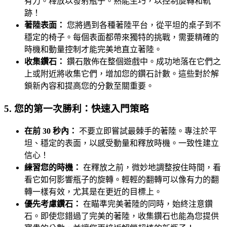
有力。釋放以發射瓶子。熟能生巧，以控制旋轉和軌
跡！
著陸表面：
您將遇到各種著陸平台，從平坦的桌子到不
穩定的椅子。每個表面都帶來獨特的挑戰，需要精確的
時機和動量控制才能完美地直立著陸。
收集鑽石：
鑽石散佈在整個遊戲中。成功地落在它們之
上或附近將收集它們，增加您的鑽石計數。這些對於解
鎖新內容和提高您的分數至關重要。
5. 您的第一次勝利：快速入門策略
在前 30 秒內：
不要立即嘗試最棘手的著陸。專注於平
坦、穩定的表面，以感受動量和釋放時機。一致性建立
信心！
練習您的時機：
在釋放之前，微妙地調整按住時間，看
看它如何影響瓶子的旋轉。輕輕的翻轉可以像有力的翻
轉一樣有效，尤其是在更近的目標上。
優先考慮鑽石：
在瞄準完美著陸的同時，始終注意鑽
石。即使您錯過了完美的著陸，收集鑽石也能為您提供