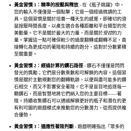
黃金習慣 1：精準的按壓與釋放
- 在《瓶子跳躍》中，
您的輸入不僅僅是一個點擊；它是一個經過微調的工
具。這個習慣是關於培養一種天生的感覺，即確切的滑
鼠按壓時間長度，以產生適合各種距離和平台類型的完
美動量。它不是關於最大的力量，而是關於
受控
的力
量。掌握這一點可確保較少的過度翻轉或翻轉不足，直
接轉化為更成功的著陸和持續的跑分，這對於分數累積
至關重要。
黃金習慣 2：經過計算的鑽石路徑
- 鑽石不僅僅是閃閃
發光的獎勵；它們是分數乘數和可解鎖的內容。這個習
慣是關於主動規劃您的翻轉軌跡，以便與盡可能多的鑽
石相交，而又不影響安全著陸。它不是盲目地追逐每一
顆鑽石，而是智慧地將它們納入您的主要目標——著
陸。持續收集鑽石可以通過解鎖更好的瓶子和潛在的更
有利可圖的遊戲模式來推動您的分數潛力，從而提供複
合優勢。
黃金習慣 3：適應性著陸判斷
- 遊戲明確指出「眾多的