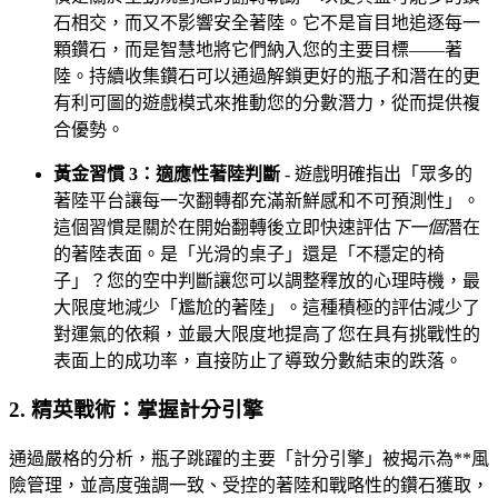
石相交，而又不影響安全著陸。它不是盲目地追逐每一
顆鑽石，而是智慧地將它們納入您的主要目標——著
陸。持續收集鑽石可以通過解鎖更好的瓶子和潛在的更
有利可圖的遊戲模式來推動您的分數潛力，從而提供複
合優勢。
黃金習慣 3：適應性著陸判斷
- 遊戲明確指出「眾多的
著陸平台讓每一次翻轉都充滿新鮮感和不可預測性」。
這個習慣是關於在開始翻轉後立即快速評估
下一個
潛在
的著陸表面。是「光滑的桌子」還是「不穩定的椅
子」？您的空中判斷讓您可以調整釋放的心理時機，最
大限度地減少「尷尬的著陸」。這種積極的評估減少了
對運氣的依賴，並最大限度地提高了您在具有挑戰性的
表面上的成功率，直接防止了導致分數結束的跌落。
2. 精英戰術：掌握計分引擎
通過嚴格的分析，瓶子跳躍的主要「計分引擎」被揭示為**風
險管理，並高度強調一致、受控的著陸和戰略性的鑽石獲取，