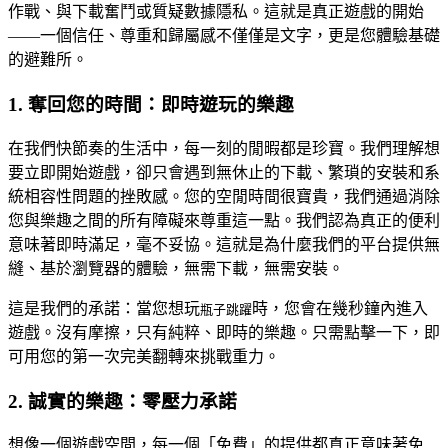
作戰、與下載奮鬥或質疑數據隱私。這就是真正遊戲的開始
——一個信任、尊重和歸屬感不僅僅是文字，更是您體驗基礎
的避難所。
1. 奪回您的時間：即時遊玩的樂趣
在我們快節奏的生活中，每一刻的閒暇都是珍寶。我們理解想
要立即開始遊戲，卻只會遇到無休止的下載、繁瑣的安裝和系
統相容性問題的挫敗感。您的空閒時間很寶貴，我們通過消除
您與樂趣之間的所有障礙來尊重這一點。我們認為真正的便利
意味著即時滿足，毫不妥協。這就是為什麼我們的平台提供無
縫、基於瀏覽器的體驗，無需下載，無需安裝。
這是我們的承諾：當您想玩
時，您會在幾秒鐘內進入
瓶子跳躍
遊戲。沒有摩擦，只有純粹、即時的樂趣。只需點擊一下，即
可用您的第一次完美翻轉來挑戰重力。
2. 誠實的樂趣：零壓力承諾
想像一個遊戲空間，每一個「免費」的提供都真正意味著免