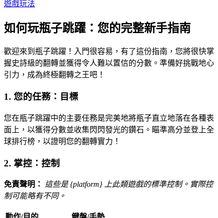
遊戲玩法
如何玩瓶子跳躍：您的完整新手指南
歡迎來到瓶子跳躍！入門很容易，有了這份指南，您將很快掌
握史詩級的翻轉並獲得令人難以置信的分數。準備好挑戰地心
引力，成為終極翻轉之王吧！
1. 您的任務：目標
您在瓶子跳躍中的主要任務是完美地將瓶子直立地落在各種表
面上，以獲得分數並收集閃閃發光的鑽石。瞄準高分並登上全
球排行榜，以證明您的翻轉實力！
2. 掌控：控制
免責聲明：
這些是 {platform} 上此類遊戲的標準控制。實際控
制可能略有不同。
動作/目的
鍵盤/手勢