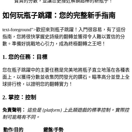
寶貴的分數，並讓您更接近解鎖超棒的新瓶子！
如何玩瓶子跳躍：您的完整新手指南
text-foreground">歡迎來到瓶子跳躍！入門很容易，有了這份
指南，您將很快掌握史詩級的翻轉並獲得令人難以置信的分
數。準備好挑戰地心引力，成為終極翻轉之王吧！
1. 您的任務：目標
您在瓶子跳躍中的主要任務是完美地將瓶子直立地落在各種表
面上，以獲得分數並收集閃閃發光的鑽石。瞄準高分並登上全
球排行榜，以證明您的翻轉實力！
2. 掌控：控制
免責聲明：
這些是 {platform} 上此類遊戲的標準控制。實際控
制可能略有不同。
動作/目的
鍵盤/手勢