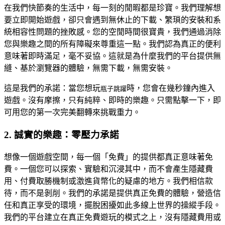
在我們快節奏的生活中，每一刻的閒暇都是珍寶。我們理解想
要立即開始遊戲，卻只會遇到無休止的下載、繁瑣的安裝和系
統相容性問題的挫敗感。您的空閒時間很寶貴，我們通過消除
您與樂趣之間的所有障礙來尊重這一點。我們認為真正的便利
意味著即時滿足，毫不妥協。這就是為什麼我們的平台提供無
縫、基於瀏覽器的體驗，無需下載，無需安裝。
這是我們的承諾：當您想玩
時，您會在幾秒鐘內進入
瓶子跳躍
遊戲。沒有摩擦，只有純粹、即時的樂趣。只需點擊一下，即
可用您的第一次完美翻轉來挑戰重力。
2. 誠實的樂趣：零壓力承諾
想像一個遊戲空間，每一個「免費」的提供都真正意味著免
費。一個您可以探索、實驗和沉浸其中，而不會產生隱藏費
用、付費取勝機制或激進貨幣化的疑慮的地方。我們相信款
待，而不是剝削。我們的承諾是提供真正免費的體驗，營造信
任和真正享受的環境，擺脫困擾如此多線上世界的操縱手段。
我們的平台建立在真正免費遊玩的模式之上，沒有隱藏費用或