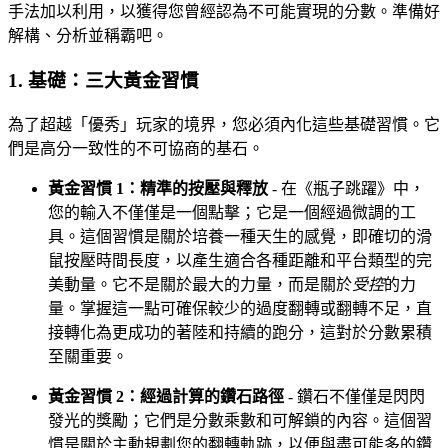
手法加以利用，以獲得您曾經認為不可能實現的分數。準備好
解構、分析並稱霸吧。
1. 基礎：三大黃金習慣
為了超越「優秀」玩家的境界，您必須內化這些基礎習慣。它
們是高分一致性的不可協商的基石。
黃金習慣 1：精準的按壓與釋放
- 在《瓶子跳躍》中，
您的輸入不僅僅是一個點擊；它是一個經過微調的工
具。這個習慣是關於培養一種天生的感覺，即確切的滑
鼠按壓時間長度，以產生適合各種距離和平台類型的完
美動量。它不是關於最大的力量，而是關於
受控
的力
量。掌握這一點可確保較少的過度翻轉或翻轉不足，直
接轉化為更成功的著陸和持續的跑分，這對於分數累積
至關重要。
黃金習慣 2：經過計算的鑽石路徑
- 鑽石不僅僅是閃閃
發光的獎勵；它們是分數乘數和可解鎖的內容。這個習
慣是關於主動規劃您的翻轉軌跡，以便與盡可能多的鑽