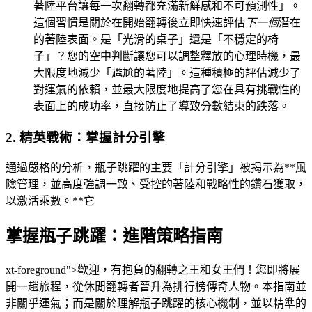
著陸平台讓每一次翻轉都充滿新鮮感和不可預測性」。
這個習慣是關於在開始翻轉後立即快速評估
下一個
潛在
的著陸表面。是「光滑的桌子」還是「不穩定的椅
子」？您的空中判斷讓您可以調整釋放的心理時機，最
大限度地減少「尷尬的著陸」。這種積極的評估減少了
對運氣的依賴，並最大限度地提高了您在具有挑戰性的
表面上的成功率，直接防止了導致分數結束的跌落。
2. 精英戰術：掌握計分引擎
通過嚴格的分析，瓶子跳躍的主要「計分引擎」被揭示為**風
險管理，並高度強調一致、受控的著陸和戰略性的鑽石獲取，
以激活乘數。**它
掌握瓶子跳躍：進階策略指南
xt-foreground">歡迎，有抱負的翻轉之王和女王們！您即將展
開一趟旅程，從休閒翻轉者晉升為排行榜傳奇人物。本指南並
非關乎運氣；而是關於理解瓶子跳躍的核心機制，並以精準的