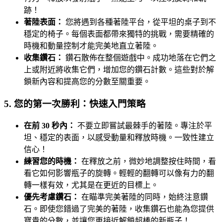
跡！
著陸表面：
您將遇到各種著陸平台，從平坦的桌子到不
穩定的椅子。每個表面都帶來獨特的挑戰，需要精確的
時機和動量控制才能完美地直立著陸。
收集鑽石：
鑽石散佈在整個遊戲中。成功地落在它們之
上或附近將收集它們，增加您的鑽石計數。這些對於解
鎖新內容和提高您的分數至關重要。
5. 您的第一次勝利：快速入門策略
在前 30 秒內：
不要立即嘗試最棘手的著陸。專注於平
坦、穩定的表面，以感受動量和釋放時機。一致性建立
信心！
練習您的時機：
在釋放之前，微妙地調整按住時間，看
看它如何影響瓶子的旋轉。輕輕的翻轉可以像有力的翻
轉一樣有效，尤其是在更近的目標上。
優先考慮鑽石：
在瞄準完美著陸的同時，始終注意鑽
石。即使您錯過了完美的著陸，收集鑽石也能為您提供
寶貴的分數，並讓您更接近解鎖超棒的新瓶子！