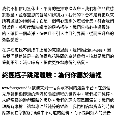
我們不相信用無休止、平庸的選擇來淹沒您。我們相信品質勝
於數量，並尊重您的智慧和辨別力。我們的平台不是有史以來
所有遊戲的傾倒場；它是一個精心策劃的遊戲合集，符合我們
對樂趣、參與度和精緻度的嚴格標準。我們只精心挑選最好
的，確保一個乾淨、快速且不引人注目的界面，從而提升您的
遊戲體驗。
在這裡您找不到成千上萬的克隆遊戲。我們推出
，因
瓶子跳躍
為我們相信這是一款值得您花時間的卓越遊戲。這就是我們的
策劃承諾：減少噪音，提供更多您應得的品質。
終極瓶子跳躍體驗：為何你屬於這裡
text-foreground">歡迎來到一個與眾不同的遊戲平台。在這個
充斥著稍縱即逝的潮流和隱藏議程的世界中，我們如同純粹、
未經稀釋的遊戲體驗的燈塔。我們的理念簡單而深刻：我們處
理所有摩擦，讓您專注於純粹的樂趣。我們相信您寶貴的時間
應該花在掌握
中不可能的翻轉，而不是與煩人的廣告
瓶子跳躍