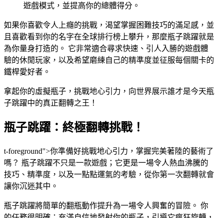
遊戲模式，並提高你的總體得分。
如果你喜歡令人上癮的挑戰，渴望掌握困難技巧的滿足感，並
且喜歡看到你的名字在全球排行榜上攀升，那麼瓶子跳躍就是
為你量身打造的。 它非常適合尋求快速、引人入勝的遊戲體
驗的休閒玩家，以及希望磨練自己的精準度並征服每個關卡的
鐵桿愛好者。
拿起你的虛擬瓶子，挑戰地心引力，向世界展示誰才是今天瓶
子跳躍中的真正翻轉之王！
瓶子跳躍：終極翻轉挑戰！
t-foreground">你準備好挑戰地心引力，掌握完美著陸的藝術了
嗎？ 瓶子跳躍不只是一款遊戲；它更是一場令人熱血沸騰的
技巧、精準度，以及一點點運氣的考驗，從你第一次翻轉就會
讓你沉迷其中。
瓶子跳躍將簡單的翻瓶動作提升為一場令人興奮的冒險。 你
的任務很明確：充滿自信地發射你的瓶子，引導它瘋狂旋轉，