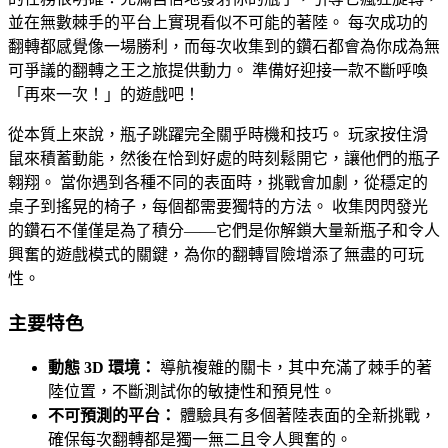
並在無數棘手的平台上實現看似不可能的著陸。 每次成功的
翻轉都感覺像一場勝利，而每次收集到的鑽石都會為你成為無
可爭議的翻轉之王之旅提供動力。 準備好迎接一款不斷呼喚
「再來一次！」的遊戲吧！
從本質上來說，瓶子跳躍完全關乎時機和技巧。 玩家按住滑
鼠來積蓄動能，然後在恰到好處的時刻鬆開它，讓他們的瓶子
翱翔。 當你遇到各種不同的表面時，挑戰會加劇，從穩定的
桌子到搖晃的椅子，每個都需要獨特的方法。 收集閃閃發光
的鑽石不僅僅是為了積分——它們是你解鎖大量新瓶子和令人
興奮的遊戲模式的關鍵，為你的翻轉冒險增添了無盡的可玩
性。
主要特色
動態 3D 環境：
導航複雜的關卡，其中充滿了棘手的著
陸位置，不斷測試你的敏捷性和預見性。
不可預測的平台：
體驗具有多個著陸表面的全新挑戰，
確保每次翻轉都是獨一無二且令人興奮的。