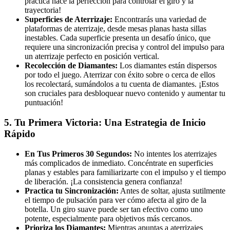
práctica hace la perfección para controlar el giro y la
trayectoria!
Superficies de Aterrizaje:
Encontrarás una variedad de
plataformas de aterrizaje, desde mesas planas hasta sillas
inestables. Cada superficie presenta un desafío único, que
requiere una sincronización precisa y control del impulso para
un aterrizaje perfecto en posición vertical.
Recolección de Diamantes:
Los diamantes están dispersos
por todo el juego. Aterrizar con éxito sobre o cerca de ellos
los recolectará, sumándolos a tu cuenta de diamantes. ¡Estos
son cruciales para desbloquear nuevo contenido y aumentar tu
puntuación!
5. Tu Primera Victoria: Una Estrategia de Inicio
Rápido
En Tus Primeros 30 Segundos:
No intentes los aterrizajes
más complicados de inmediato. Concéntrate en superficies
planas y estables para familiarizarte con el impulso y el tiempo
de liberación. ¡La consistencia genera confianza!
Practica tu Sincronización:
Antes de soltar, ajusta sutilmente
el tiempo de pulsación para ver cómo afecta al giro de la
botella. Un giro suave puede ser tan efectivo como uno
potente, especialmente para objetivos más cercanos.
Prioriza los Diamantes:
Mientras apuntas a aterrizajes