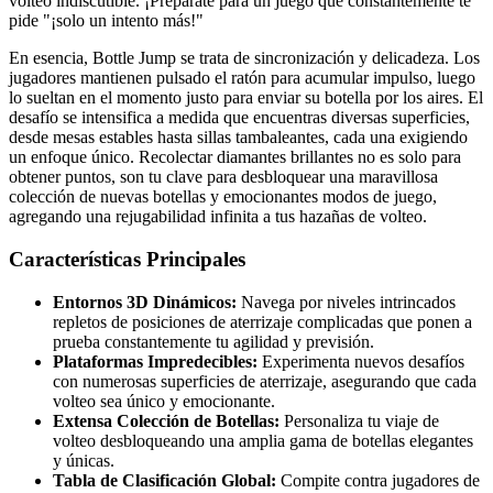
volteo indiscutible. ¡Prepárate para un juego que constantemente te
pide "¡solo un intento más!"
En esencia, Bottle Jump se trata de sincronización y delicadeza. Los
jugadores mantienen pulsado el ratón para acumular impulso, luego
lo sueltan en el momento justo para enviar su botella por los aires. El
desafío se intensifica a medida que encuentras diversas superficies,
desde mesas estables hasta sillas tambaleantes, cada una exigiendo
un enfoque único. Recolectar diamantes brillantes no es solo para
obtener puntos, son tu clave para desbloquear una maravillosa
colección de nuevas botellas y emocionantes modos de juego,
agregando una rejugabilidad infinita a tus hazañas de volteo.
Características Principales
Entornos 3D Dinámicos:
Navega por niveles intrincados
repletos de posiciones de aterrizaje complicadas que ponen a
prueba constantemente tu agilidad y previsión.
Plataformas Impredecibles:
Experimenta nuevos desafíos
con numerosas superficies de aterrizaje, asegurando que cada
volteo sea único y emocionante.
Extensa Colección de Botellas:
Personaliza tu viaje de
volteo desbloqueando una amplia gama de botellas elegantes
y únicas.
Tabla de Clasificación Global:
Compite contra jugadores de