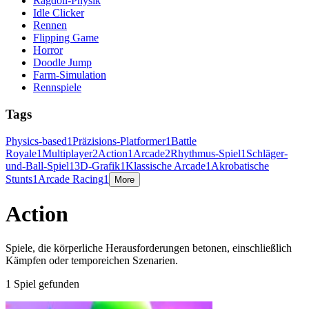
Ragdoll-Physik
Idle Clicker
Rennen
Flipping Game
Horror
Doodle Jump
Farm-Simulation
Rennspiele
Tags
Physics-based
1
Präzisions-Platformer
1
Battle
Royale
1
Multiplayer
2
Action
1
Arcade
2
Rhythmus-Spiel
1
Schläger-
und-Ball-Spiel
1
3D-Grafik
1
Klassische Arcade
1
Akrobatische
Stunts
1
Arcade Racing
1
More
Action
Spiele, die körperliche Herausforderungen betonen, einschließlich
Kämpfen oder temporeichen Szenarien.
1 Spiel gefunden