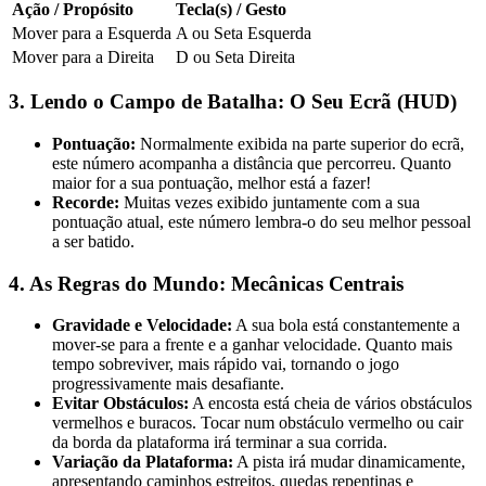
Ação / Propósito
Tecla(s) / Gesto
Mover para a Esquerda
A ou Seta Esquerda
Mover para a Direita
D ou Seta Direita
3. Lendo o Campo de Batalha: O Seu Ecrã (HUD)
Pontuação:
Normalmente exibida na parte superior do ecrã,
este número acompanha a distância que percorreu. Quanto
maior for a sua pontuação, melhor está a fazer!
Recorde:
Muitas vezes exibido juntamente com a sua
pontuação atual, este número lembra-o do seu melhor pessoal
a ser batido.
4. As Regras do Mundo: Mecânicas Centrais
Gravidade e Velocidade:
A sua bola está constantemente a
mover-se para a frente e a ganhar velocidade. Quanto mais
tempo sobreviver, mais rápido vai, tornando o jogo
progressivamente mais desafiante.
Evitar Obstáculos:
A encosta está cheia de vários obstáculos
vermelhos e buracos. Tocar num obstáculo vermelho ou cair
da borda da plataforma irá terminar a sua corrida.
Variação da Plataforma:
A pista irá mudar dinamicamente,
apresentando caminhos estreitos, quedas repentinas e