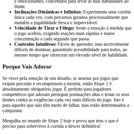
e emocionantes, concebidos para levar as tuas habilidades ao
limite.
Inclinações Dinâmicas e Infinitas:
Experimenta uma corrida
única cada vez, com percursos gerados processualmente que
mantêm a jogabilidade fresca e imprevisível.
Velocidade de Tirar o Fôlego:
Sente a emoção à medida que
o jogo acelera, exigindo reações mais rápidas e maior
concentração a cada segundo que passa.
Controlos Intuitivos:
Fáceis de aprender, mas incrivelmente
difíceis de dominar, garantindo acessibilidade para todos, ao
mesmo tempo que oferecem um elevado nível de habilidade.
Porque Vais Adorar
Se vives pela emoção de um desafio, se anseias por jogos que
exijam precisão e recompensem a mestria, então Slope 2 é
absolutamente obrigatório jogar. É perfeito para jogadores
competitivos que adoram perseguir pontuações altas e testar os seus
limites contra as exigências cada vez mais difíceis do jogo. Isto é
para aqueles que não têm medo de falhar, mas estão determinados a
conquistar.
Mergulha no mundo de Slope 2 hoje e prova que tens o que é
preciso para sobreviver à corrida a descer definitiva!