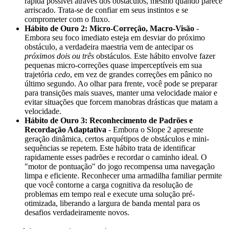
rápida possível através dos obstáculos, mesmo quando parece
arriscado. Trata-se de confiar em seus instintos e se
comprometer com o fluxo.
Hábito de Ouro 2: Micro-Correção, Macro-Visão
-
Embora seu foco imediato esteja em desviar do próximo
obstáculo, a verdadeira maestria vem de antecipar os
próximos dois ou três
obstáculos. Este hábito envolve fazer
pequenas micro-correções quase imperceptíveis em sua
trajetória
cedo
, em vez de grandes correções em pânico no
último segundo. Ao olhar para frente, você pode se preparar
para transições mais suaves, manter uma velocidade maior e
evitar situações que forcem manobras drásticas que matam a
velocidade.
Hábito de Ouro 3: Reconhecimento de Padrões e
Recordação Adaptativa
- Embora o Slope 2 apresente
geração dinâmica, certos arquétipos de obstáculos e mini-
sequências se repetem. Este hábito trata de identificar
rapidamente esses padrões e recordar o caminho ideal. O
"motor de pontuação" do jogo recompensa uma navegação
limpa e eficiente. Reconhecer uma armadilha familiar permite
que você contorne a carga cognitiva da resolução de
problemas em tempo real e execute uma solução pré-
otimizada, liberando a largura de banda mental para os
desafios verdadeiramente novos.