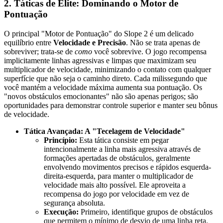
2. Táticas de Elite: Dominando o Motor de
Pontuação
O principal "Motor de Pontuação" do Slope 2 é um delicado
equilíbrio entre
Velocidade e Precisão
. Não se trata apenas de
sobreviver; trata-se de
como
você sobrevive. O jogo recompensa
implicitamente linhas agressivas e limpas que maximizam seu
multiplicador de velocidade, minimizando o contato com qualquer
superfície que não seja o caminho direto. Cada milissegundo que
você mantém a velocidade máxima aumenta sua pontuação. Os
"novos obstáculos emocionantes" não são apenas perigos; são
oportunidades para demonstrar controle superior e manter seu bônus
de velocidade.
Tática Avançada: A "Tecelagem de Velocidade"
Princípio:
Esta tática consiste em pegar
intencionalmente a linha mais agressiva através de
formações apertadas de obstáculos, geralmente
envolvendo movimentos precisos e rápidos esquerda-
direita-esquerda, para manter o multiplicador de
velocidade mais alto possível. Ele aproveita a
recompensa do jogo por velocidade em vez de
segurança absoluta.
Execução:
Primeiro, identifique grupos de obstáculos
que permitem o mínimo de desvio de uma linha reta.