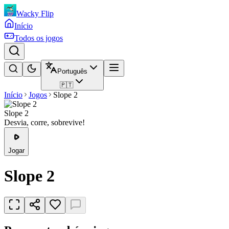
Wacky Flip
Início
Todos os jogos
Português
🇵🇹
Início
Jogos
Slope 2
Slope 2
Desvia, corre, sobrevive!
Jogar
Slope 2