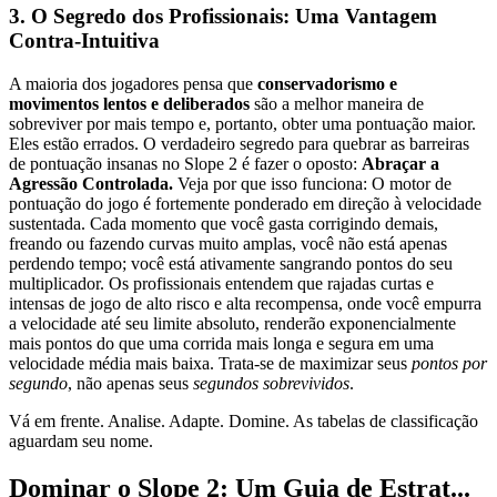
3. O Segredo dos Profissionais: Uma Vantagem
Contra-Intuitiva
A maioria dos jogadores pensa que
conservadorismo e
movimentos lentos e deliberados
são a melhor maneira de
sobreviver por mais tempo e, portanto, obter uma pontuação maior.
Eles estão errados. O verdadeiro segredo para quebrar as barreiras
de pontuação insanas no Slope 2 é fazer o oposto:
Abraçar a
Agressão Controlada.
Veja por que isso funciona: O motor de
pontuação do jogo é fortemente ponderado em direção à velocidade
sustentada. Cada momento que você gasta corrigindo demais,
freando ou fazendo curvas muito amplas, você não está apenas
perdendo tempo; você está ativamente sangrando pontos do seu
multiplicador. Os profissionais entendem que rajadas curtas e
intensas de jogo de alto risco e alta recompensa, onde você empurra
a velocidade até seu limite absoluto, renderão exponencialmente
mais pontos do que uma corrida mais longa e segura em uma
velocidade média mais baixa. Trata-se de maximizar seus
pontos por
segundo
, não apenas seus
segundos sobrevividos
.
Vá em frente. Analise. Adapte. Domine. As tabelas de classificação
aguardam seu nome.
Dominar o Slope 2: Um Guia de Estrat...