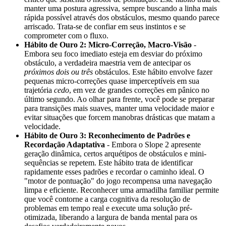
manter uma postura agressiva, sempre buscando a linha mais
rápida possível através dos obstáculos, mesmo quando parece
arriscado. Trata-se de confiar em seus instintos e se
comprometer com o fluxo.
Hábito de Ouro 2: Micro-Correção, Macro-Visão
-
Embora seu foco imediato esteja em desviar do próximo
obstáculo, a verdadeira maestria vem de antecipar os
próximos dois ou três
obstáculos. Este hábito envolve fazer
pequenas micro-correções quase imperceptíveis em sua
trajetória
cedo
, em vez de grandes correções em pânico no
último segundo. Ao olhar para frente, você pode se preparar
para transições mais suaves, manter uma velocidade maior e
evitar situações que forcem manobras drásticas que matam a
velocidade.
Hábito de Ouro 3: Reconhecimento de Padrões e
Recordação Adaptativa
- Embora o Slope 2 apresente
geração dinâmica, certos arquétipos de obstáculos e mini-
sequências se repetem. Este hábito trata de identificar
rapidamente esses padrões e recordar o caminho ideal. O
"motor de pontuação" do jogo recompensa uma navegação
limpa e eficiente. Reconhecer uma armadilha familiar permite
que você contorne a carga cognitiva da resolução de
problemas em tempo real e execute uma solução pré-
otimizada, liberando a largura de banda mental para os