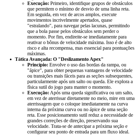
Execução:
Primeiro, identifique grupos de obstáculos
que permitem o mínimo de desvio de uma linha reta.
Em seguida, em vez de arcos amplos, execute
movimentos incrivelmente apertados, quase
"estralando", para navegar pelas lacunas, permitindo
que a bola passe pelos obstáculos sem perder o
momento. Por fim, endireite-se imediatamente para
reativar o bônus de velocidade máxima. Isso é de alto
risco e alta recompensa, mas essencial para pontuações
máximas.
Tática Avançada: O "Deslizamento Apex"
Princípio:
Envolve o uso das bordas da rampa, ou
"ápice", para obter pequenas vantagens de velocidade
ou transições mais fáceis para as seções subsequentes,
particularmente após um salto ou queda. Ele explora a
física sutil do jogo para manter o momento.
Execução:
Após uma queda significativa ou um salto,
em vez de aterrissar diretamente no meio, mire em uma
aterrissagem que o coloque imediatamente na curva
interna da próxima curva ou no ápice de uma seção
reta. Esse posicionamento sutil reduz a necessidade de
grandes correções de direção, preservando sua
velocidade. Trata-se de antecipar a próxima seção e
configurar seu ponto de entrada para um fluxo ideal.