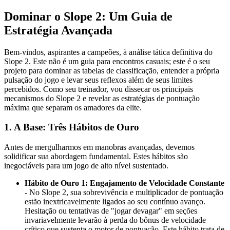
Dominar o Slope 2: Um Guia de
Estratégia Avançada
Bem-vindos, aspirantes a campeões, à análise tática definitiva do
Slope 2. Este não é um guia para encontros casuais; este é o seu
projeto para dominar as tabelas de classificação, entender a própria
pulsação do jogo e levar seus reflexos além de seus limites
percebidos. Como seu treinador, vou dissecar os principais
mecanismos do Slope 2 e revelar as estratégias de pontuação
máxima que separam os amadores da elite.
1. A Base: Três Hábitos de Ouro
Antes de mergulharmos em manobras avançadas, devemos
solidificar sua abordagem fundamental. Estes hábitos são
inegociáveis para um jogo de alto nível sustentado.
Hábito de Ouro 1: Engajamento de Velocidade Constante
- No Slope 2, sua sobrevivência e multiplicador de pontuação
estão inextricavelmente ligados ao seu contínuo avanço.
Hesitação ou tentativas de "jogar devagar" em seções
invariavelmente levarão à perda do bônus de velocidade
crítico que sustenta o motor de pontuação. Este hábito trata de