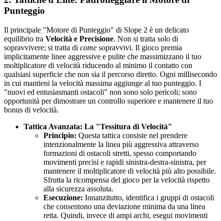
Punteggio
Il principale "Motore di Punteggio" di Slope 2 è un delicato
equilibrio tra
Velocità e Precisione
. Non si tratta solo di
sopravvivere; si tratta di
come
sopravvivi. Il gioco premia
implicitamente linee aggressive e pulite che massimizzano il tuo
moltiplicatore di velocità riducendo al minimo il contatto con
qualsiasi superficie che non sia il percorso diretto. Ogni millisecondo
in cui mantieni la velocità massima aggiunge al tuo punteggio. I
"nuovi ed entusiasmanti ostacoli" non sono solo pericoli; sono
opportunità per dimostrare un controllo superiore e mantenere il tuo
bonus di velocità.
Tattica Avanzata: La "Tessitura di Velocità"
Principio:
Questa tattica consiste nel prendere
intenzionalmente la linea più aggressiva attraverso
formazioni di ostacoli stretti, spesso comportando
movimenti precisi e rapidi sinistra-destra-sinistra, per
mantenere il moltiplicatore di velocità più alto possibile.
Sfrutta la ricompensa del gioco per la velocità rispetto
alla sicurezza assoluta.
Esecuzione:
Innanzitutto, identifica i gruppi di ostacoli
che consentono una deviazione minima da una linea
retta. Quindi, invece di ampi archi, esegui movimenti