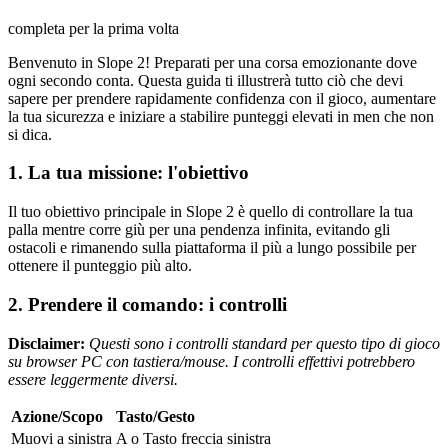
completa per la prima volta
Benvenuto in Slope 2! Preparati per una corsa emozionante dove
ogni secondo conta. Questa guida ti illustrerà tutto ciò che devi
sapere per prendere rapidamente confidenza con il gioco, aumentare
la tua sicurezza e iniziare a stabilire punteggi elevati in men che non
si dica.
1. La tua missione: l'obiettivo
Il tuo obiettivo principale in Slope 2 è quello di controllare la tua
palla mentre corre giù per una pendenza infinita, evitando gli
ostacoli e rimanendo sulla piattaforma il più a lungo possibile per
ottenere il punteggio più alto.
2. Prendere il comando: i controlli
Disclaimer:
Questi sono i controlli standard per questo tipo di gioco
su browser PC con tastiera/mouse. I controlli effettivi potrebbero
essere leggermente diversi.
Azione/Scopo
Tasto/Gesto
Muovi a sinistra
A o Tasto freccia sinistra