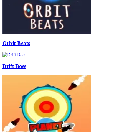
Orbit Beats
Drift Boss