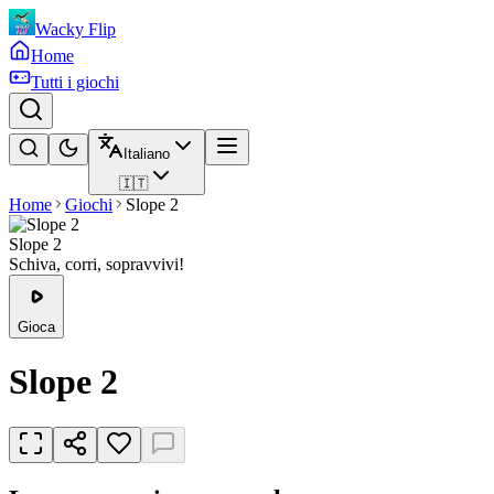
Wacky Flip
Home
Tutti i giochi
Italiano
🇮🇹
Home
Giochi
Slope 2
Slope 2
Schiva, corri, sopravvivi!
Gioca
Slope 2