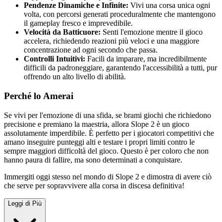
Pendenze Dinamiche e Infinite:
Vivi una corsa unica ogni
volta, con percorsi generati proceduralmente che mantengono
il gameplay fresco e imprevedibile.
Velocità da Batticuore:
Senti l'emozione mentre il gioco
accelera, richiedendo reazioni più veloci e una maggiore
concentrazione ad ogni secondo che passa.
Controlli Intuitivi:
Facili da imparare, ma incredibilmente
difficili da padroneggiare, garantendo l'accessibilità a tutti, pur
offrendo un alto livello di abilità.
Perché lo Amerai
Se vivi per l'emozione di una sfida, se brami giochi che richiedono
precisione e premiano la maestria, allora Slope 2 è un gioco
assolutamente imperdibile. È perfetto per i giocatori competitivi che
amano inseguire punteggi alti e testare i propri limiti contro le
sempre maggiori difficoltà del gioco. Questo è per coloro che non
hanno paura di fallire, ma sono determinati a conquistare.
Immergiti oggi stesso nel mondo di Slope 2 e dimostra di avere ciò
che serve per sopravvivere alla corsa in discesa definitiva!
Leggi di Più