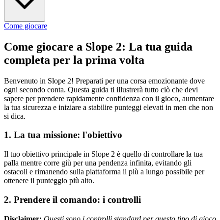
Come giocare
Come giocare a Slope 2: La tua guida
completa per la prima volta
Benvenuto in Slope 2! Preparati per una corsa emozionante dove
ogni secondo conta. Questa guida ti illustrerà tutto ciò che devi
sapere per prendere rapidamente confidenza con il gioco, aumentare
la tua sicurezza e iniziare a stabilire punteggi elevati in men che non
si dica.
1. La tua missione: l'obiettivo
Il tuo obiettivo principale in Slope 2 è quello di controllare la tua
palla mentre corre giù per una pendenza infinita, evitando gli
ostacoli e rimanendo sulla piattaforma il più a lungo possibile per
ottenere il punteggio più alto.
2. Prendere il comando: i controlli
Disclaimer:
Questi sono i controlli standard per questo tipo di gioco