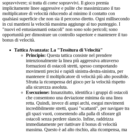
sopravvivere; si tratta di
come
sopravvivi. Il gioco premia
implicitamente linee aggressive e pulite che massimizzano il tuo
moltiplicatore di velocità riducendo al minimo il contatto con
qualsiasi superficie che non sia il percorso diretto. Ogni millisecondo
in cui mantieni la velocità massima aggiunge al tuo punteggio. I
"nuovi ed entusiasmanti ostacoli" non sono solo pericoli; sono
opportunità per dimostrare un controllo superiore e mantenere il tuo
bonus di velocità.
Tattica Avanzata: La "Tessitura di Velocità"
Principio:
Questa tattica consiste nel prendere
intenzionalmente la linea più aggressiva attraverso
formazioni di ostacoli stretti, spesso comportando
movimenti precisi e rapidi sinistra-destra-sinistra, per
mantenere il moltiplicatore di velocità più alto possibile.
Sfrutta la ricompensa del gioco per la velocità rispetto
alla sicurezza assoluta.
Esecuzione:
Innanzitutto, identifica i gruppi di ostacoli
che consentono una deviazione minima da una linea
retta. Quindi, invece di ampi archi, esegui movimenti
incredibilmente stretti, quasi "scattanti", per navigare tra
gli spazi vuoti, consentendo alla palla di sfiorare gli
ostacoli senza perdere slancio. Infine, raddrizza
immediatamente per riattivare il bonus di velocità
massima. Questo è ad alto rischio, alta ricompensa, ma