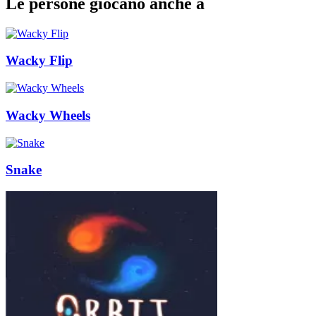
Le persone giocano anche a
Wacky Flip
Wacky Wheels
Snake