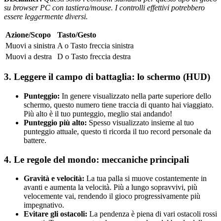
su browser PC con tastiera/mouse. I controlli effettivi potrebbero
essere leggermente diversi.
Azione/Scopo
Tasto/Gesto
Muovi a sinistra
A o Tasto freccia sinistra
Muovi a destra
D o Tasto freccia destra
3. Leggere il campo di battaglia: lo schermo (HUD)
Punteggio:
In genere visualizzato nella parte superiore dello
schermo, questo numero tiene traccia di quanto hai viaggiato.
Più alto è il tuo punteggio, meglio stai andando!
Punteggio più alto:
Spesso visualizzato insieme al tuo
punteggio attuale, questo ti ricorda il tuo record personale da
battere.
4. Le regole del mondo: meccaniche principali
Gravità e velocità:
La tua palla si muove costantemente in
avanti e aumenta la velocità. Più a lungo sopravvivi, più
velocemente vai, rendendo il gioco progressivamente più
impegnativo.
Evitare gli ostacoli:
La pendenza è piena di vari ostacoli rossi