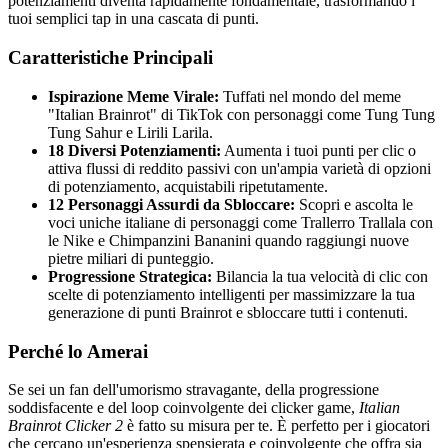
potenziamenti diventa rapidamente fondamentale, trasformando i
tuoi semplici tap in una cascata di punti.
Caratteristiche Principali
Ispirazione Meme Virale:
Tuffati nel mondo del meme
"Italian Brainrot" di TikTok con personaggi come Tung Tung
Tung Sahur e Lirili Larila.
18 Diversi Potenziamenti:
Aumenta i tuoi punti per clic o
attiva flussi di reddito passivi con un'ampia varietà di opzioni
di potenziamento, acquistabili ripetutamente.
12 Personaggi Assurdi da Sbloccare:
Scopri e ascolta le
voci uniche italiane di personaggi come Trallerro Trallala con
le Nike e Chimpanzini Bananini quando raggiungi nuove
pietre miliari di punteggio.
Progressione Strategica:
Bilancia la tua velocità di clic con
scelte di potenziamento intelligenti per massimizzare la tua
generazione di punti Brainrot e sbloccare tutti i contenuti.
Perché lo Amerai
Se sei un fan dell'umorismo stravagante, della progressione
soddisfacente e del loop coinvolgente dei clicker game,
Italian
Brainrot Clicker 2
è fatto su misura per te. È perfetto per i giocatori
che cercano un'esperienza spensierata e coinvolgente che offra sia