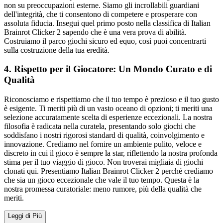
non su preoccupazioni esterne. Siamo gli incrollabili guardiani
dell'integrità, che ti consentono di competere e prosperare con
assoluta fiducia. Insegui quel primo posto nella classifica di Italian
Brainrot Clicker 2 sapendo che è una vera prova di abilità.
Costruiamo il parco giochi sicuro ed equo, così puoi concentrarti
sulla costruzione della tua eredità.
4. Rispetto per il Giocatore: Un Mondo Curato e di
Qualità
Riconosciamo e rispettiamo che il tuo tempo è prezioso e il tuo gusto
è esigente. Ti meriti più di un vasto oceano di opzioni; ti meriti una
selezione accuratamente scelta di esperienze eccezionali. La nostra
filosofia è radicata nella curatela, presentando solo giochi che
soddisfano i nostri rigorosi standard di qualità, coinvolgimento e
innovazione. Crediamo nel fornire un ambiente pulito, veloce e
discreto in cui il gioco è sempre la star, riflettendo la nostra profonda
stima per il tuo viaggio di gioco. Non troverai migliaia di giochi
clonati qui. Presentiamo Italian Brainrot Clicker 2 perché crediamo
che sia un gioco eccezionale che vale il tuo tempo. Questa è la
nostra promessa curatoriale: meno rumore, più della qualità che
meriti.
Leggi di Più