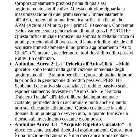
sproporzionatamente preziosi prima di qualsiasi
aggiornamento significativo. Questa abitudine riguarda la
massimizzazione di quei primi secondi. Immediatamente
all'inizio, impegnati in una frenetica raffica di clic ad alto
APM (Azioni al Minuto) per i primi 5-10 secondi. Concentrati
esclusivamente sulla generazione di punti grezzi. PERCHÉ:
Questa raffica iniziale fornisce una somma forfettaria critica di
punti, permettendoti di bypassare il lento grinding iniziale e di
acquisire immediatamente il tuo primo aggiornamento "Auto
Click" o "Cursore", accelerando i tuoi flussi di reddito passivi
e attivi fin dall'inizio.
Abitudine Aurea 2: La "Priorità all'Auto-Click"
- Molti
giocatori sono tentati dalla gratificazione immediata degli
aggiornamenti "+Brainrot per clic". Questa abitudine impone
la priorità alla generazione di reddito passivo. PERCHÉ:
Sebbene il clic attivo sia essenziale, il reddito passivo scala
esponenzialmente. Investire in "Auto Click" e "Fattoria
Tralalero Tralala" all'inizio ti libera dall'input manuale
costante, permettendoti di accumulare punti anche quando
non stai cliccando attivamente. Questo costituisce la spina
dorsale di un punteggio davvero alto, in quanto fornisce un
ritorno sull'investimento costante e composto.
Abitudine Aurea 3: L'"Acquisto Ripetuto Calcolato"
- Il
gioco consente acquisti ripetuti di aggiornamenti. Questa non
è una funzione da ignorare; è una meccanica fondamentale.