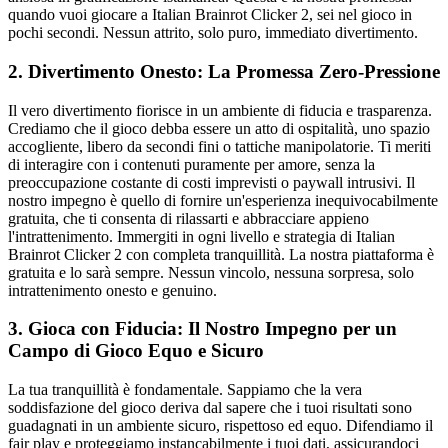
quando vuoi giocare a Italian Brainrot Clicker 2, sei nel gioco in
pochi secondi. Nessun attrito, solo puro, immediato divertimento.
2. Divertimento Onesto: La Promessa Zero-Pressione
Il vero divertimento fiorisce in un ambiente di fiducia e trasparenza.
Crediamo che il gioco debba essere un atto di ospitalità, uno spazio
accogliente, libero da secondi fini o tattiche manipolatorie. Ti meriti
di interagire con i contenuti puramente per amore, senza la
preoccupazione costante di costi imprevisti o paywall intrusivi. Il
nostro impegno è quello di fornire un'esperienza inequivocabilmente
gratuita, che ti consenta di rilassarti e abbracciare appieno
l'intrattenimento. Immergiti in ogni livello e strategia di Italian
Brainrot Clicker 2 con completa tranquillità. La nostra piattaforma è
gratuita e lo sarà sempre. Nessun vincolo, nessuna sorpresa, solo
intrattenimento onesto e genuino.
3. Gioca con Fiducia: Il Nostro Impegno per un
Campo di Gioco Equo e Sicuro
La tua tranquillità è fondamentale. Sappiamo che la vera
soddisfazione del gioco deriva dal sapere che i tuoi risultati sono
guadagnati in un ambiente sicuro, rispettoso ed equo. Difendiamo il
fair play e proteggiamo instancabilmente i tuoi dati, assicurandoci