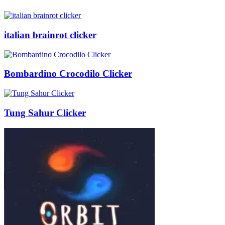
italian brainrot clicker
Bombardino Crocodilo Clicker
Tung Sahur Clicker