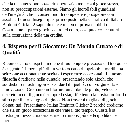
che la tua attenzione possa rimanere saldamente sul gioco stesso,
non su preoccupazioni esterne. Siamo gli incrollabili guardiani
dell'integrità, che ti consentono di competere e prosperare con
assoluta fiducia. Insegui quel primo posto nella classifica di Italian
Brainrot Clicker 2 sapendo che è una vera prova di abilità.
Costruiamo il parco giochi sicuro ed equo, così puoi concentrarti
sulla costruzione della tua eredità.
4. Rispetto per il Giocatore: Un Mondo Curato e di
Qualità
Riconosciamo e rispettiamo che il tuo tempo è prezioso e il tuo gusto
è esigente. Ti meriti più di un vasto oceano di opzioni; ti meriti una
selezione accuratamente scelta di esperienze eccezionali. La nostra
filosofia è radicata nella curatela, presentando solo giochi che
soddisfano i nostri rigorosi standard di qualità, coinvolgimento e
innovazione. Crediamo nel fornire un ambiente pulito, veloce e
discreto in cui il gioco è sempre la star, riflettendo la nostra profonda
stima per il tuo viaggio di gioco. Non troverai migliaia di giochi
clonati qui. Presentiamo Italian Brainrot Clicker 2 perché crediamo
che sia un gioco eccezionale che vale il tuo tempo. Questa è la
nostra promessa curatoriale: meno rumore, più della qualità che
meriti.