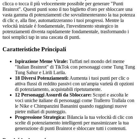
clicca o tocca il più velocemente possibile per generare "Punti
Brainrot". Questi punti sono il tuo biglietto d'oro per sbloccare una
vasta gamma di potenziamenti che sovralimenteranno la tua potenza
di clic e, alla fine, automatizzeranno i tuoi progressi. Mentre la
velocità iniziale è fondamentale, l'investimento strategico in
potenziamenti diventa rapidamente fondamentale, trasformando i
tuoi semplici tap in una cascata di punti.
Caratteristiche Principali
Ispirazione Meme Virale:
Tuffati nel mondo del meme
"Italian Brainrot" di TikTok con personaggi come Tung Tung
Tung Sahur e Lirili Larila.
18 Diversi Potenziamenti:
Aumenta i tuoi punti per clic o
attiva flussi di reddito passivi con un'ampia varietà di opzioni
di potenziamento, acquistabili ripetutamente.
12 Personaggi Assurdi da Sbloccare:
Scopri e ascolta le
voci uniche italiane di personaggi come Trallerro Trallala con
le Nike e Chimpanzini Bananini quando raggiungi nuove
pietre miliari di punteggio.
Progressione Strategica:
Bilancia la tua velocità di clic con
scelte di potenziamento intelligenti per massimizzare la tua
generazione di punti Brainrot e sbloccare tutti i contenuti.