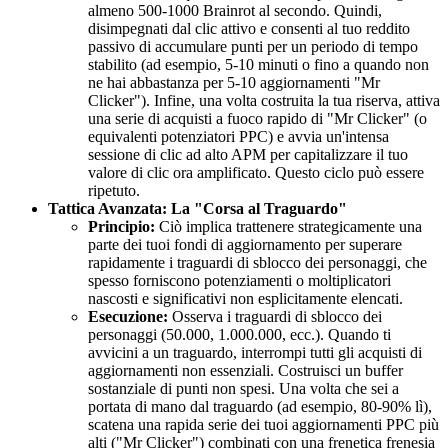
almeno 500-1000 Brainrot al secondo. Quindi,
disimpegnati dal clic attivo e consenti al tuo reddito
passivo di accumulare punti per un periodo di tempo
stabilito (ad esempio, 5-10 minuti o fino a quando non
ne hai abbastanza per 5-10 aggiornamenti "Mr
Clicker"). Infine, una volta costruita la tua riserva, attiva
una serie di acquisti a fuoco rapido di "Mr Clicker" (o
equivalenti potenziatori PPC) e avvia un'intensa
sessione di clic ad alto APM per capitalizzare il tuo
valore di clic ora amplificato. Questo ciclo può essere
ripetuto.
Tattica Avanzata: La "Corsa al Traguardo"
Principio:
Ciò implica trattenere strategicamente una
parte dei tuoi fondi di aggiornamento per superare
rapidamente i traguardi di sblocco dei personaggi, che
spesso forniscono potenziamenti o moltiplicatori
nascosti e significativi non esplicitamente elencati.
Esecuzione:
Osserva i traguardi di sblocco dei
personaggi (50.000, 1.000.000, ecc.). Quando ti
avvicini a un traguardo, interrompi tutti gli acquisti di
aggiornamenti non essenziali. Costruisci un buffer
sostanziale di punti non spesi. Una volta che sei a
portata di mano dal traguardo (ad esempio, 80-90% lì),
scatena una rapida serie dei tuoi aggiornamenti PPC più
alti ("Mr Clicker") combinati con una frenetica frenesia