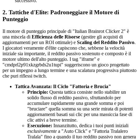
successivo.
2. Tattiche d'Elite: Padroneggiare il Motore di
Punteggio
Il motore di punteggio principale di "Italian Brainrot Clicker 2" è
una miscela di
Efficienza delle Risorse
(gestire gli acquisti di
aggiornamenti per un ROI ottimale) e
Scaling del Reddito Passivo
.
I giocatori veramente d'élite capiscono che, sebbene la velocità
iniziale sia importante, il reddito passivo sostenuto e composto è il
motore ultimo dell'alto punteggio. I tag "iframe" e
"cmdprl2p91xkzgrbds2u1tupi" suggeriscono un gioco progettato
per un impegno a lungo termine e una scalatura progressiva piuttosto
che puri riflessi twitch.
Tattica Avanzata: Il Ciclo "Fattoria e Brucia"
Principio:
Questa tattica consiste nello stabilire un
solido flusso di reddito passivo, sfruttandolo per
accumulare rapidamente una grande somma e poi
"bruciare" quella somma su una serie mirata di potenti
aggiornamenti basati sui clic per una massiccia fase di
clic attivi a breve termine.
Esecuzione:
Innanzitutto, dedica i tuoi punti iniziali
esclusivamente
a "Auto Click" e "Fattoria Tralalero
Tralala" fino a quando il tuo reddito passivo non genera