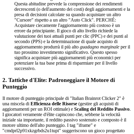
Questa abitudine prevede la comprensione dei rendimenti
decrescenti (o dell'aumento dei costi) degli aggiornamenti e la
presa di decisioni calcolate su quando acquistare un altro
"Cursore" rispetto a un altro "Auto Click". PERCHÉ:
Acquistare ciecamente l'aggiornamento più costoso è un
errore da principiante. Il gioco di alto livello richiede la
valutazione dei tuoi attuali punti per clic (PPC) e dei punti al
secondo (PPS) e la determinazione di quale acquisto di
aggiornamento produrrà il più alto
guadagno marginale
per il
tuo prossimo investimento significativo. Questo spesso
significa acquistare più aggiornamenti più economici per
potenziare la tua base prima di risparmiare per il livello
successivo.
2. Tattiche d'Elite: Padroneggiare il Motore di
Punteggio
Il motore di punteggio principale di "Italian Brainrot Clicker 2" è
una miscela di
Efficienza delle Risorse
(gestire gli acquisti di
aggiornamenti per un ROI ottimale) e
Scaling del Reddito Passivo
.
I giocatori veramente d'élite capiscono che, sebbene la velocità
iniziale sia importante, il reddito passivo sostenuto e composto è il
motore ultimo dell'alto punteggio. I tag "iframe" e
"cmdprl2p91xkzgrbds2u1tupi" suggeriscono un gioco progettato