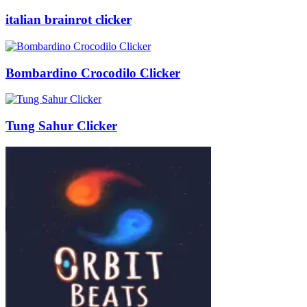
italian brainrot clicker
Bombardino Crocodilo Clicker
Tung Sahur Clicker