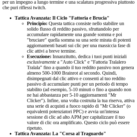
per un impegno a lungo termine e una scalatura progressiva piuttosto
che puri riflessi twitch.
Tattica Avanzata: Il Ciclo "Fattoria e Brucia"
Principio:
Questa tattica consiste nello stabilire un
solido flusso di reddito passivo, sfruttandolo per
accumulare rapidamente una grande somma e poi
"bruciare" quella somma su una serie mirata di potenti
aggiornamenti basati sui clic per una massiccia fase di
clic attivi a breve termine.
Esecuzione:
Innanzitutto, dedica i tuoi punti iniziali
esclusivamente
a "Auto Click" e "Fattoria Tralalero
Tralala" fino a quando il tuo reddito passivo non genera
almeno 500-1000 Brainrot al secondo. Quindi,
disimpegnati dal clic attivo e consenti al tuo reddito
passivo di accumulare punti per un periodo di tempo
stabilito (ad esempio, 5-10 minuti o fino a quando non
ne hai abbastanza per 5-10 aggiornamenti "Mr
Clicker"). Infine, una volta costruita la tua riserva, attiva
una serie di acquisti a fuoco rapido di "Mr Clicker" (o
equivalenti potenziatori PPC) e avvia un'intensa
sessione di clic ad alto APM per capitalizzare il tuo
valore di clic ora amplificato. Questo ciclo può essere
ripetuto.
Tattica Avanzata: La "Corsa al Traguardo"