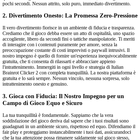
pochi secondi. Nessun attrito, solo puro, immediato divertimento.
2. Divertimento Onesto: La Promessa Zero-Pressione
Il vero divertimento fiorisce in un ambiente di fiducia e trasparenza.
Crediamo che il gioco debba essere un atto di ospitalità, uno spazio
accogliente, libero da secondi fini o tattiche manipolatorie. Ti meriti
di interagire con i contenuti puramente per amore, senza la
preoccupazione costante di costi imprevisti o paywall intrusivi. Il
nostro impegno è quello di fornire un'esperienza inequivocabilmente
gratuita, che ti consenta di rilassarti e abbracciare appieno
l'intrattenimento. Immergiti in ogni livello e strategia di Italian
Brainrot Clicker 2 con completa tranquillità. La nostra piattaforma è
gratuita e lo sarà sempre. Nessun vincolo, nessuna sorpresa, solo
intrattenimento onesto e genuino.
3. Gioca con Fiducia: Il Nostro Impegno per un
Campo di Gioco Equo e Sicuro
La tua tranquillità è fondamentale. Sappiamo che la vera
soddisfazione del gioco deriva dal sapere che i tuoi risultati sono
guadagnati in un ambiente sicuro, rispettoso ed equo. Difendiamo il
fair play e proteggiamo instancabilmente i tuoi dati, assicurandoci
che la tua attenzione possa rimanere saldamente sul gioco stesso,