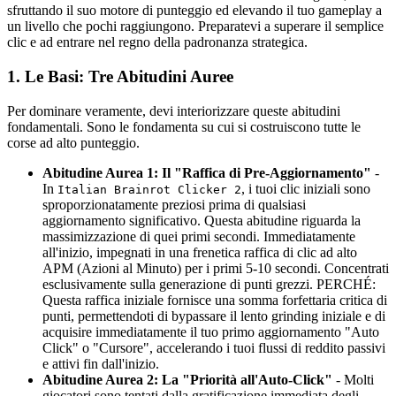
sfruttando il suo motore di punteggio ed elevando il tuo gameplay a
un livello che pochi raggiungono. Preparatevi a superare il semplice
clic e ad entrare nel regno della padronanza strategica.
1. Le Basi: Tre Abitudini Auree
Per dominare veramente, devi interiorizzare queste abitudini
fondamentali. Sono le fondamenta su cui si costruiscono tutte le
corse ad alto punteggio.
Abitudine Aurea 1: Il "Raffica di Pre-Aggiornamento"
-
In
, i tuoi clic iniziali sono
Italian Brainrot Clicker 2
sproporzionatamente preziosi prima di qualsiasi
aggiornamento significativo. Questa abitudine riguarda la
massimizzazione di quei primi secondi. Immediatamente
all'inizio, impegnati in una frenetica raffica di clic ad alto
APM (Azioni al Minuto) per i primi 5-10 secondi. Concentrati
esclusivamente sulla generazione di punti grezzi. PERCHÉ:
Questa raffica iniziale fornisce una somma forfettaria critica di
punti, permettendoti di bypassare il lento grinding iniziale e di
acquisire immediatamente il tuo primo aggiornamento "Auto
Click" o "Cursore", accelerando i tuoi flussi di reddito passivi
e attivi fin dall'inizio.
Abitudine Aurea 2: La "Priorità all'Auto-Click"
- Molti
giocatori sono tentati dalla gratificazione immediata degli