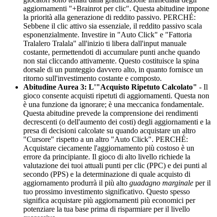
aggiornamenti "+Brainrot per clic". Questa abitudine impone
la priorità alla generazione di reddito passivo. PERCHÉ:
Sebbene il clic attivo sia essenziale, il reddito passivo scala
esponenzialmente. Investire in "Auto Click" e "Fattoria
Tralalero Tralala" all'inizio ti libera dall'input manuale
costante, permettendoti di accumulare punti anche quando
non stai cliccando attivamente. Questo costituisce la spina
dorsale di un punteggio davvero alto, in quanto fornisce un
ritorno sull'investimento costante e composto.
Abitudine Aurea 3: L'"Acquisto Ripetuto Calcolato"
- Il
gioco consente acquisti ripetuti di aggiornamenti. Questa non
è una funzione da ignorare; è una meccanica fondamentale.
Questa abitudine prevede la comprensione dei rendimenti
decrescenti (o dell'aumento dei costi) degli aggiornamenti e la
presa di decisioni calcolate su quando acquistare un altro
"Cursore" rispetto a un altro "Auto Click". PERCHÉ:
Acquistare ciecamente l'aggiornamento più costoso è un
errore da principiante. Il gioco di alto livello richiede la
valutazione dei tuoi attuali punti per clic (PPC) e dei punti al
secondo (PPS) e la determinazione di quale acquisto di
aggiornamento produrrà il più alto
guadagno marginale
per il
tuo prossimo investimento significativo. Questo spesso
significa acquistare più aggiornamenti più economici per
potenziare la tua base prima di risparmiare per il livello