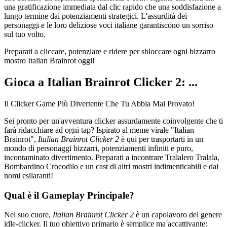
una gratificazione immediata dal clic rapido che una soddisfazione a
lungo termine dai potenziamenti strategici. L'assurdità dei
personaggi e le loro deliziose voci italiane garantiscono un sorriso
sul tuo volto.
Preparati a cliccare, potenziare e ridere per sbloccare ogni bizzarro
mostro Italian Brainrot oggi!
Gioca a Italian Brainrot Clicker 2: ...
Il Clicker Game Più Divertente Che Tu Abbia Mai Provato!
Sei pronto per un'avventura clicker assurdamente coinvolgente che ti
farà ridacchiare ad ogni tap? Ispirato al meme virale "Italian
Brainrot",
Italian Brainrot Clicker 2
è qui per trasportarti in un
mondo di personaggi bizzarri, potenziamenti infiniti e puro,
incontaminato divertimento. Preparati a incontrare Tralalero Tralala,
Bombardino Crocodilo e un cast di altri mostri indimenticabili e dai
nomi esilaranti!
Qual è il Gameplay Principale?
Nel suo cuore,
Italian Brainrot Clicker 2
è un capolavoro del genere
idle-clicker. Il tuo obiettivo primario è semplice ma accattivante: