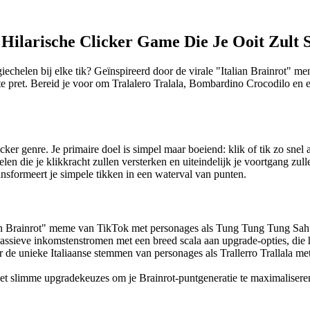
t Hilarische Clicker Game Die Je Ooit Zult 
giechelen bij elke tik? Geïnspireerd door de virale "Italian Brainrot" me
te pret. Bereid je voor om Tralalero Tralala, Bombardino Crocodilo en e
cker genre. Je primaire doel is simpel maar boeiend: klik of tik zo snel
en die je klikkracht zullen versterken en uiteindelijk je voortgang zull
ransformeert je simpele tikken in een waterval van punten.
an Brainrot" meme van TikTok met personages als Tung Tung Tung Sahur 
passieve inkomstenstromen met een breed scala aan upgrade-opties, die
de unieke Italiaanse stemmen van personages als Trallerro Trallala m
et slimme upgradekeuzes om je Brainrot-puntgeneratie te maximaliseren 