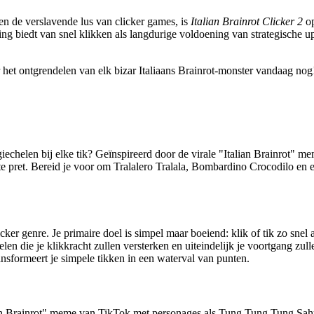
en de verslavende lus van clicker games, is
Italian Brainrot Clicker 2
op
ng biedt van snel klikken als langdurige voldoening van strategische u
 het ontgrendelen van elk bizar Italiaans Brainrot-monster vandaag nog
giechelen bij elke tik? Geïnspireerd door de virale "Italian Brainrot" me
te pret. Bereid je voor om Tralalero Tralala, Bombardino Crocodilo en e
cker genre. Je primaire doel is simpel maar boeiend: klik of tik zo snel
en die je klikkracht zullen versterken en uiteindelijk je voortgang zull
ransformeert je simpele tikken in een waterval van punten.
an Brainrot" meme van TikTok met personages als Tung Tung Tung Sahur 