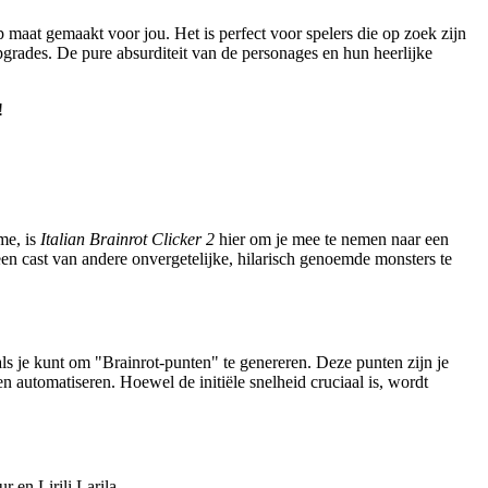
 maat gemaakt voor jou. Het is perfect voor spelers die op zoek zijn
pgrades. De pure absurditeit van de personages en hun heerlijke
!
me, is
Italian Brainrot Clicker 2
hier om je mee te nemen naar een
en cast van andere onvergetelijke, hilarisch genoemde monsters te
 als je kunt om "Brainrot-punten" te genereren. Deze punten zijn je
en automatiseren. Hoewel de initiële snelheid cruciaal is, wordt
en Lirili Larila.