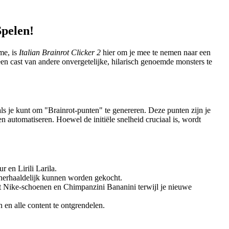
Spelen!
me, is
Italian Brainrot Clicker 2
hier om je mee te nemen naar een
en cast van andere onvergetelijke, hilarisch genoemde monsters te
 als je kunt om "Brainrot-punten" te genereren. Deze punten zijn je
en automatiseren. Hoewel de initiële snelheid cruciaal is, wordt
en Lirili Larila.
 herhaaldelijk kunnen worden gekocht.
et Nike-schoenen en Chimpanzini Bananini terwijl je nieuwe
en alle content te ontgrendelen.