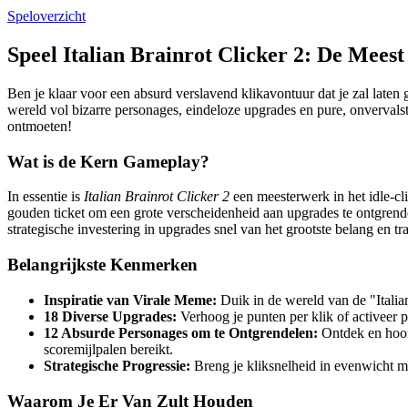
Speloverzicht
Speel Italian Brainrot Clicker 2: De Mees
Ben je klaar voor een absurd verslavend klikavontuur dat je zal laten 
wereld vol bizarre personages, eindeloze upgrades en pure, onvervals
ontmoeten!
Wat is de Kern Gameplay?
In essentie is
Italian Brainrot Clicker 2
een meesterwerk in het idle-cli
gouden ticket om een ​​grote verscheidenheid aan upgrades te ontgrendel
strategische investering in upgrades snel van het grootste belang en t
Belangrijkste Kenmerken
Inspiratie van Virale Meme:
Duik in de wereld van de "Itali
18 Diverse Upgrades:
Verhoog je punten per klik of activeer 
12 Absurde Personages om te Ontgrendelen:
Ontdek en hoor 
scoremijlpalen bereikt.
Strategische Progressie:
Breng je kliksnelheid in evenwicht m
Waarom Je Er Van Zult Houden