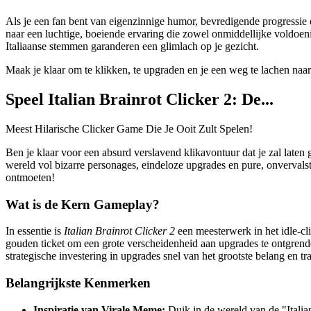
Als je een fan bent van eigenzinnige humor, bevredigende progressie 
naar een luchtige, boeiende ervaring die zowel onmiddellijke voldoeni
Italiaanse stemmen garanderen een glimlach op je gezicht.
Maak je klaar om te klikken, te upgraden en je een weg te lachen naar
Speel Italian Brainrot Clicker 2: De...
Meest Hilarische Clicker Game Die Je Ooit Zult Spelen!
Ben je klaar voor een absurd verslavend klikavontuur dat je zal laten 
wereld vol bizarre personages, eindeloze upgrades en pure, onvervals
ontmoeten!
Wat is de Kern Gameplay?
In essentie is
Italian Brainrot Clicker 2
een meesterwerk in het idle-cli
gouden ticket om een ​​grote verscheidenheid aan upgrades te ontgrendel
strategische investering in upgrades snel van het grootste belang en t
Belangrijkste Kenmerken
Inspiratie van Virale Meme:
Duik in de wereld van de "Itali