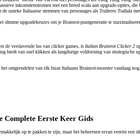
passieve inkomstenstromen met een breed scala aan upgrade-opties, die
de unieke Italiaanse stemmen van personages als Trallerro Trallala m
et slimme upgradekeuzes om je Brainrot-puntgeneratie te maximaliseren 
en de verslavende lus van clicker games, is
Italian Brainrot Clicker 2
op
ng biedt van snel klikken als langdurige voldoening van strategische u
 het ontgrendelen van elk bizar Italiaans Brainrot-monster vandaag nog
 Je Complete Eerste Keer Gids
akkelijk op te pakken te zijn, maar het beheersen ervan vereist een sli