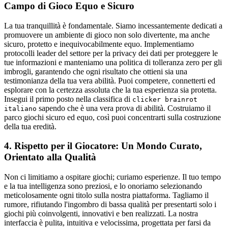
Campo di Gioco Equo e Sicuro
La tua tranquillità è fondamentale. Siamo incessantemente dedicati a
promuovere un ambiente di gioco non solo divertente, ma anche
sicuro, protetto e inequivocabilmente equo. Implementiamo
protocolli leader del settore per la privacy dei dati per proteggere le
tue informazioni e manteniamo una politica di tolleranza zero per gli
imbrogli, garantendo che ogni risultato che ottieni sia una
testimonianza della tua vera abilità. Puoi competere, connetterti ed
esplorare con la certezza assoluta che la tua esperienza sia protetta.
Insegui il primo posto nella classifica di
clicker brainrot
sapendo che è una vera prova di abilità. Costruiamo il
italiano
parco giochi sicuro ed equo, così puoi concentrarti sulla costruzione
della tua eredità.
4. Rispetto per il Giocatore: Un Mondo Curato,
Orientato alla Qualità
Non ci limitiamo a ospitare giochi; curiamo esperienze. Il tuo tempo
e la tua intelligenza sono preziosi, e lo onoriamo selezionando
meticolosamente ogni titolo sulla nostra piattaforma. Tagliamo il
rumore, rifiutando l'ingombro di bassa qualità per presentarti solo i
giochi più coinvolgenti, innovativi e ben realizzati. La nostra
interfaccia è pulita, intuitiva e velocissima, progettata per farsi da