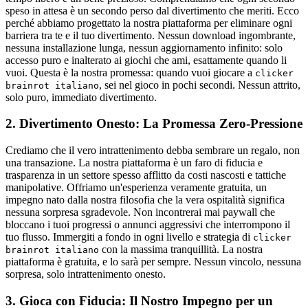
speso in attesa è un secondo perso dal divertimento che meriti. Ecco
perché abbiamo progettato la nostra piattaforma per eliminare ogni
barriera tra te e il tuo divertimento. Nessun download ingombrante,
nessuna installazione lunga, nessun aggiornamento infinito: solo
accesso puro e inalterato ai giochi che ami, esattamente quando li
vuoi. Questa è la nostra promessa: quando vuoi giocare a
clicker
, sei nel gioco in pochi secondi. Nessun attrito,
brainrot italiano
solo puro, immediato divertimento.
2. Divertimento Onesto: La Promessa Zero-Pressione
Crediamo che il vero intrattenimento debba sembrare un regalo, non
una transazione. La nostra piattaforma è un faro di fiducia e
trasparenza in un settore spesso afflitto da costi nascosti e tattiche
manipolative. Offriamo un'esperienza veramente gratuita, un
impegno nato dalla nostra filosofia che la vera ospitalità significa
nessuna sorpresa sgradevole. Non incontrerai mai paywall che
bloccano i tuoi progressi o annunci aggressivi che interrompono il
tuo flusso. Immergiti a fondo in ogni livello e strategia di
clicker
con la massima tranquillità. La nostra
brainrot italiano
piattaforma è gratuita, e lo sarà per sempre. Nessun vincolo, nessuna
sorpresa, solo intrattenimento onesto.
3. Gioca con Fiducia: Il Nostro Impegno per un