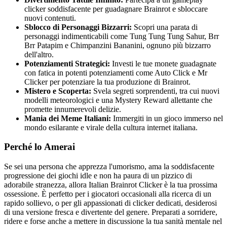
clicker soddisfacente per guadagnare Brainrot e sbloccare
nuovi contenuti.
Sblocco di Personaggi Bizzarri:
Scopri una parata di
personaggi indimenticabili come Tung Tung Tung Sahur, Brr
Brr Patapim e Chimpanzini Bananini, ognuno più bizzarro
dell'altro.
Potenziamenti Strategici:
Investi le tue monete guadagnate
con fatica in potenti potenziamenti come Auto Click e Mr
Clicker per potenziare la tua produzione di Brainrot.
Mistero e Scoperta:
Svela segreti sorprendenti, tra cui nuovi
modelli meteorologici e una Mystery Reward allettante che
promette innumerevoli delizie.
Mania dei Meme Italiani:
Immergiti in un gioco immerso nel
mondo esilarante e virale della cultura internet italiana.
Perché lo Amerai
Se sei una persona che apprezza l'umorismo, ama la soddisfacente
progressione dei giochi idle e non ha paura di un pizzico di
adorabile stranezza, allora Italian Brainrot Clicker è la tua prossima
ossessione. È perfetto per i giocatori occasionali alla ricerca di un
rapido sollievo, o per gli appassionati di clicker dedicati, desiderosi
di una versione fresca e divertente del genere. Preparati a sorridere,
ridere e forse anche a mettere in discussione la tua sanità mentale nel