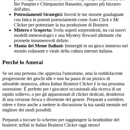
Brr Patapim e Chimpanzini Bananini, ognuno più bizzarro
dell'altro.
Potenziamenti Strategici:
Investi le tue monete guadagnate
con fatica in potenti potenziamenti come Auto Click e Mr
Clicker per potenziare la tua produzione di Brainrot.
Mistero e Scoperta:
Svela segreti sorprendenti, tra cui nuovi
modelli meteorologici e una Mystery Reward allettante che
promette innumerevoli delizie.
Mania dei Meme Italiani:
Immergiti in un gioco immerso nel
mondo esilarante e virale della cultura internet italiana.
Perché lo Amerai
Se sei una persona che apprezza l'umorismo, ama la soddisfacente
progressione dei giochi idle e non ha paura di un pizzico di
adorabile stranezza, allora Italian Brainrot Clicker è la tua prossima
ossessione. È perfetto per i giocatori occasionali alla ricerca di un
rapido sollievo, o per gli appassionati di clicker dedicati, desiderosi
di una versione fresca e divertente del genere. Preparati a sorridere,
ridere e forse anche a mettere in discussione la tua sanità mentale nel
migliore dei modi possibili.
Preparati a toccare lo schermo per raggiungere la beatitudine del
brainrot: tuffati in Italian Brainrot Clicker oggi stesso!