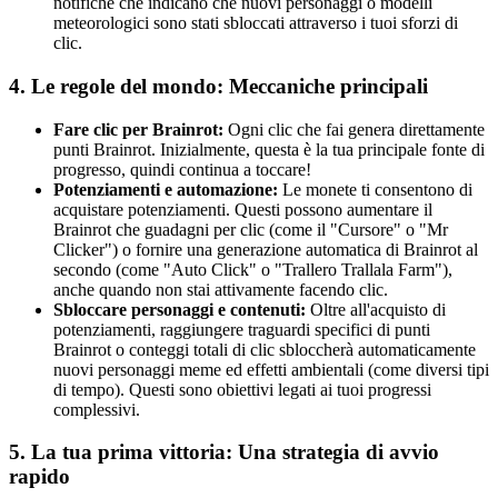
notifiche che indicano che nuovi personaggi o modelli
meteorologici sono stati sbloccati attraverso i tuoi sforzi di
clic.
4. Le regole del mondo: Meccaniche principali
Fare clic per Brainrot:
Ogni clic che fai genera direttamente
punti Brainrot. Inizialmente, questa è la tua principale fonte di
progresso, quindi continua a toccare!
Potenziamenti e automazione:
Le monete ti consentono di
acquistare potenziamenti. Questi possono aumentare il
Brainrot che guadagni per clic (come il "Cursore" o "Mr
Clicker") o fornire una generazione automatica di Brainrot al
secondo (come "Auto Click" o "Trallero Trallala Farm"),
anche quando non stai attivamente facendo clic.
Sbloccare personaggi e contenuti:
Oltre all'acquisto di
potenziamenti, raggiungere traguardi specifici di punti
Brainrot o conteggi totali di clic sbloccherà automaticamente
nuovi personaggi meme ed effetti ambientali (come diversi tipi
di tempo). Questi sono obiettivi legati ai tuoi progressi
complessivi.
5. La tua prima vittoria: Una strategia di avvio
rapido