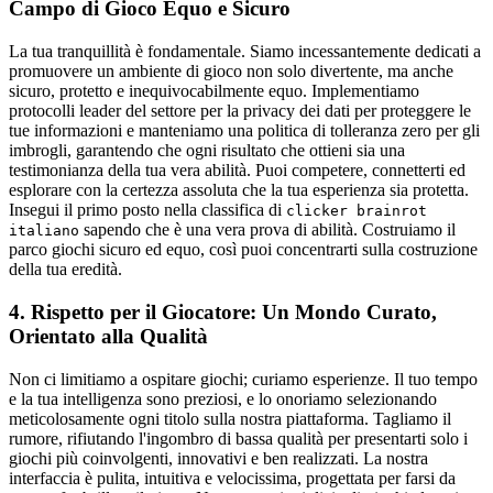
Campo di Gioco Equo e Sicuro
La tua tranquillità è fondamentale. Siamo incessantemente dedicati a
promuovere un ambiente di gioco non solo divertente, ma anche
sicuro, protetto e inequivocabilmente equo. Implementiamo
protocolli leader del settore per la privacy dei dati per proteggere le
tue informazioni e manteniamo una politica di tolleranza zero per gli
imbrogli, garantendo che ogni risultato che ottieni sia una
testimonianza della tua vera abilità. Puoi competere, connetterti ed
esplorare con la certezza assoluta che la tua esperienza sia protetta.
Insegui il primo posto nella classifica di
clicker brainrot
sapendo che è una vera prova di abilità. Costruiamo il
italiano
parco giochi sicuro ed equo, così puoi concentrarti sulla costruzione
della tua eredità.
4. Rispetto per il Giocatore: Un Mondo Curato,
Orientato alla Qualità
Non ci limitiamo a ospitare giochi; curiamo esperienze. Il tuo tempo
e la tua intelligenza sono preziosi, e lo onoriamo selezionando
meticolosamente ogni titolo sulla nostra piattaforma. Tagliamo il
rumore, rifiutando l'ingombro di bassa qualità per presentarti solo i
giochi più coinvolgenti, innovativi e ben realizzati. La nostra
interfaccia è pulita, intuitiva e velocissima, progettata per farsi da