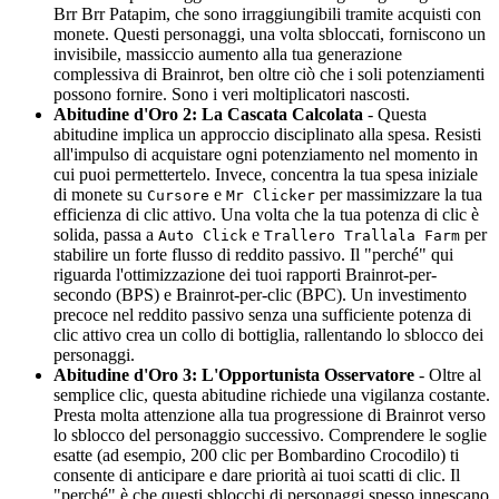
Brr Brr Patapim, che sono irraggiungibili tramite acquisti con
monete. Questi personaggi, una volta sbloccati, forniscono un
invisibile, massiccio aumento alla tua generazione
complessiva di Brainrot, ben oltre ciò che i soli potenziamenti
possono fornire. Sono i veri moltiplicatori nascosti.
Abitudine d'Oro 2: La Cascata Calcolata
- Questa
abitudine implica un approccio disciplinato alla spesa. Resisti
all'impulso di acquistare ogni potenziamento nel momento in
cui puoi permettertelo. Invece, concentra la tua spesa iniziale
di monete su
e
per massimizzare la tua
Cursore
Mr Clicker
efficienza di clic attivo. Una volta che la tua potenza di clic è
solida, passa a
e
per
Auto Click
Trallero Trallala Farm
stabilire un forte flusso di reddito passivo. Il "perché" qui
riguarda l'ottimizzazione dei tuoi rapporti Brainrot-per-
secondo (BPS) e Brainrot-per-clic (BPC). Un investimento
precoce nel reddito passivo senza una sufficiente potenza di
clic attivo crea un collo di bottiglia, rallentando lo sblocco dei
personaggi.
Abitudine d'Oro 3: L'Opportunista Osservatore
- Oltre al
semplice clic, questa abitudine richiede una vigilanza costante.
Presta molta attenzione alla tua progressione di Brainrot verso
lo sblocco del personaggio successivo. Comprendere le soglie
esatte (ad esempio, 200 clic per Bombardino Crocodilo) ti
consente di anticipare e dare priorità ai tuoi scatti di clic. Il
"perché" è che questi sblocchi di personaggi spesso innescano