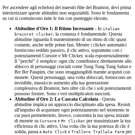
Per ascendere agli echeloni dei maestri élite del Brainrot, devi prima
interiorizzare queste abitudini non negoziabili. Sono le fondamenta
su cui si costruiscono tutte le run con punteggio elevato.
Abitudine d'Oro 1: Il Ritmo Incessante
- In
italian
, la costanza è fondamentale. Questa
brainrot clicker
abitudine riguarda il mantenimento di un ritmo di clic quasi
costante, anche nelle prime fasi. Mentre i clicker automatici
forniscono reddito passivo, il clic attivo, soprattutto con i
potenziamenti Cursore e Mr Clicker, scala esponenzialmente.
Il "perché" è semplice: ogni clic contribuisce direttamente allo
sblocco di personaggi cruciali come Tung Tung Tung Sahur e
Brr Brr Patapim, che sono irraggiungibili tramite acquisti con
monete. Questi personaggi, una volta sbloccati, forniscono un
invisibile, massiccio aumento alla tua generazione
complessiva di Brainrot, ben oltre ciò che i soli potenziamenti
possono fornire. Sono i veri moltiplicatori nascosti.
Abitudine d'Oro 2: La Cascata Calcolata
- Questa
abitudine implica un approccio disciplinato alla spesa. Resisti
all'impulso di acquistare ogni potenziamento nel momento in
cui puoi permettertelo. Invece, concentra la tua spesa iniziale
di monete su
e
per massimizzare la tua
Cursore
Mr Clicker
efficienza di clic attivo. Una volta che la tua potenza di clic è
solida, passa a
e
per
Auto Click
Trallero Trallala Farm