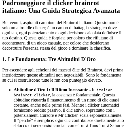
Padroneggiare il clicker brainrot
italiano: Una Guida Strategica Avanzata
Benvenuti, aspiranti campioni del Brainrot Italiano. Questo non è
solo un altro idle clicker; è un campo di battaglia strategico dove
ogni tap, ogni potenziamento e ogni decisione calcolata definisce il
tuo destino. Questa guida è forgiata per coloro che rifiutano di
accontentarsi di un gioco casuale, per coloro che desiderano
decostruire l'essenza stessa del gioco e dominare la classifica.
1. Le Fondamenta: Tre Abitudini D'Oro
Per ascendere agli echeloni dei maestri élite del Brainrot, devi prima
interiorizzare queste abitudini non negoziabili. Sono le fondamenta
su cui si costruiscono tutte le run con punteggio elevato.
Abitudine d'Oro 1: Il Ritmo Incessante
- In
italian
, la costanza è fondamentale. Questa
brainrot clicker
abitudine riguarda il mantenimento di un ritmo di clic quasi
costante, anche nelle prime fasi. Mentre i clicker automatici
forniscono reddito passivo, il clic attivo, soprattutto con i
potenziamenti Cursore e Mr Clicker, scala esponenzialmente.
Il "perché" è semplice: ogni clic contribuisce direttamente allo
sblocco di personaggi cruciali come Tung Tung Tung Sahur e