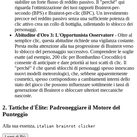
stabilire un forte flusso di reddito passivo. Il "perché" qui
riguarda l'ottimizzazione dei tuoi rapporti Brainrot-per-
secondo (BPS) e Brainrot-per-clic (BPC). Un investimento
precoce nel reddito passivo senza una sufficiente potenza di
clic attivo crea un collo di bottiglia, rallentando lo sblocco dei
personaggi.
Abitudine d'Oro 3: L'Opportunista Osservatore
- Oltre al
semplice clic, questa abitudine richiede una vigilanza costante.
Presta molta attenzione alla tua progressione di Brainrot verso
lo sblocco del personaggio successivo. Comprendere le soglie
esatte (ad esempio, 200 clic per Bombardino Crocodilo) ti
consente di anticipare e dare priorità ai tuoi scatti di clic. Il
"perché" è che questi sblocchi di personaggi spesso innescano
nuovi modelli meteorologici, che, sebbene apparentemente
cosmetici, spesso corrispondono a cambiamenti interni dello
stato del gioco che possono influenzare sottilmente i tassi di
generazione di Brainrot o sbloccare ulteriori meccaniche
nascoste.
2. Tattiche d'Élite: Padroneggiare il Motore del
Punteggio
Alla sua essenza,
italian brainrot clicker
Leggi di Più