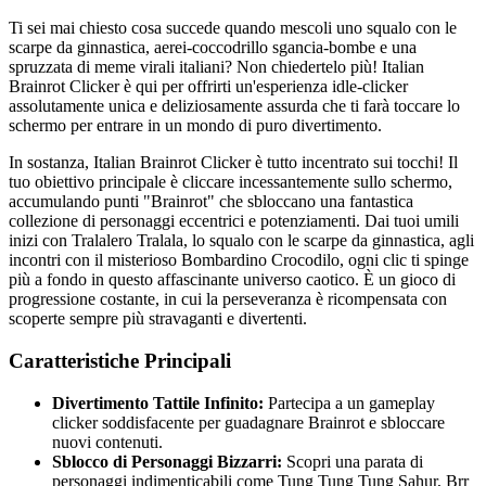
Ti sei mai chiesto cosa succede quando mescoli uno squalo con le
scarpe da ginnastica, aerei-coccodrillo sgancia-bombe e una
spruzzata di meme virali italiani? Non chiedertelo più! Italian
Brainrot Clicker è qui per offrirti un'esperienza idle-clicker
assolutamente unica e deliziosamente assurda che ti farà toccare lo
schermo per entrare in un mondo di puro divertimento.
In sostanza, Italian Brainrot Clicker è tutto incentrato sui tocchi! Il
tuo obiettivo principale è cliccare incessantemente sullo schermo,
accumulando punti "Brainrot" che sbloccano una fantastica
collezione di personaggi eccentrici e potenziamenti. Dai tuoi umili
inizi con Tralalero Tralala, lo squalo con le scarpe da ginnastica, agli
incontri con il misterioso Bombardino Crocodilo, ogni clic ti spinge
più a fondo in questo affascinante universo caotico. È un gioco di
progressione costante, in cui la perseveranza è ricompensata con
scoperte sempre più stravaganti e divertenti.
Caratteristiche Principali
Divertimento Tattile Infinito:
Partecipa a un gameplay
clicker soddisfacente per guadagnare Brainrot e sbloccare
nuovi contenuti.
Sblocco di Personaggi Bizzarri:
Scopri una parata di
personaggi indimenticabili come Tung Tung Tung Sahur, Brr