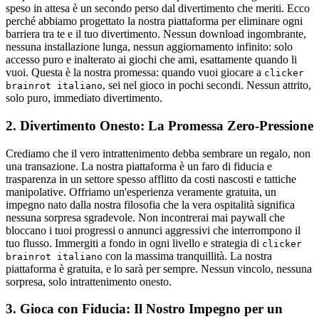
speso in attesa è un secondo perso dal divertimento che meriti. Ecco
perché abbiamo progettato la nostra piattaforma per eliminare ogni
barriera tra te e il tuo divertimento. Nessun download ingombrante,
nessuna installazione lunga, nessun aggiornamento infinito: solo
accesso puro e inalterato ai giochi che ami, esattamente quando li
vuoi. Questa è la nostra promessa: quando vuoi giocare a
clicker
, sei nel gioco in pochi secondi. Nessun attrito,
brainrot italiano
solo puro, immediato divertimento.
2. Divertimento Onesto: La Promessa Zero-Pressione
Crediamo che il vero intrattenimento debba sembrare un regalo, non
una transazione. La nostra piattaforma è un faro di fiducia e
trasparenza in un settore spesso afflitto da costi nascosti e tattiche
manipolative. Offriamo un'esperienza veramente gratuita, un
impegno nato dalla nostra filosofia che la vera ospitalità significa
nessuna sorpresa sgradevole. Non incontrerai mai paywall che
bloccano i tuoi progressi o annunci aggressivi che interrompono il
tuo flusso. Immergiti a fondo in ogni livello e strategia di
clicker
con la massima tranquillità. La nostra
brainrot italiano
piattaforma è gratuita, e lo sarà per sempre. Nessun vincolo, nessuna
sorpresa, solo intrattenimento onesto.
3. Gioca con Fiducia: Il Nostro Impegno per un