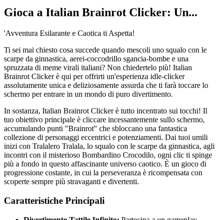
Gioca a Italian Brainrot Clicker: Un...
'Avventura Esilarante e Caotica ti Aspetta!
Ti sei mai chiesto cosa succede quando mescoli uno squalo con le
scarpe da ginnastica, aerei-coccodrillo sgancia-bombe e una
spruzzata di meme virali italiani? Non chiedertelo più! Italian
Brainrot Clicker è qui per offrirti un'esperienza idle-clicker
assolutamente unica e deliziosamente assurda che ti farà toccare lo
schermo per entrare in un mondo di puro divertimento.
In sostanza, Italian Brainrot Clicker è tutto incentrato sui tocchi! Il
tuo obiettivo principale è cliccare incessantemente sullo schermo,
accumulando punti "Brainrot" che sbloccano una fantastica
collezione di personaggi eccentrici e potenziamenti. Dai tuoi umili
inizi con Tralalero Tralala, lo squalo con le scarpe da ginnastica, agli
incontri con il misterioso Bombardino Crocodilo, ogni clic ti spinge
più a fondo in questo affascinante universo caotico. È un gioco di
progressione costante, in cui la perseveranza è ricompensata con
scoperte sempre più stravaganti e divertenti.
Caratteristiche Principali
Divertimento Tattile Infinito:
Partecipa a un gameplay