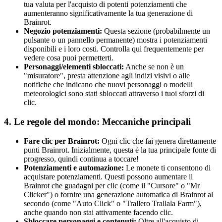
tua valuta per l'acquisto di potenti potenziamenti che
aumenteranno significativamente la tua generazione di
Brainrot.
Negozio potenziamenti:
Questa sezione (probabilmente un
pulsante o un pannello permanente) mostra i potenziamenti
disponibili e i loro costi. Controlla qui frequentemente per
vedere cosa puoi permetterti.
Personaggi/elementi sbloccati:
Anche se non è un
"misuratore", presta attenzione agli indizi visivi o alle
notifiche che indicano che nuovi personaggi o modelli
meteorologici sono stati sbloccati attraverso i tuoi sforzi di
clic.
4. Le regole del mondo: Meccaniche principali
Fare clic per Brainrot:
Ogni clic che fai genera direttamente
punti Brainrot. Inizialmente, questa è la tua principale fonte di
progresso, quindi continua a toccare!
Potenziamenti e automazione:
Le monete ti consentono di
acquistare potenziamenti. Questi possono aumentare il
Brainrot che guadagni per clic (come il "Cursore" o "Mr
Clicker") o fornire una generazione automatica di Brainrot al
secondo (come "Auto Click" o "Trallero Trallala Farm"),
anche quando non stai attivamente facendo clic.
Sbloccare personaggi e contenuti:
Oltre all'acquisto di