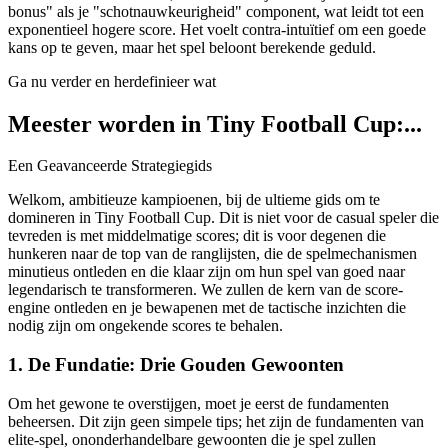
bonus" als je "schotnauwkeurigheid" component, wat leidt tot een
exponentieel hogere score. Het voelt contra-intuïtief om een goede
kans op te geven, maar het spel beloont berekende geduld.
Ga nu verder en herdefinieer wat
Meester worden in Tiny Football Cup:...
Een Geavanceerde Strategiegids
Welkom, ambitieuze kampioenen, bij de ultieme gids om te
domineren in Tiny Football Cup. Dit is niet voor de casual speler die
tevreden is met middelmatige scores; dit is voor degenen die
hunkeren naar de top van de ranglijsten, die de spelmechanismen
minutieus ontleden en die klaar zijn om hun spel van goed naar
legendarisch te transformeren. We zullen de kern van de score-
engine ontleden en je bewapenen met de tactische inzichten die
nodig zijn om ongekende scores te behalen.
1. De Fundatie: Drie Gouden Gewoonten
Om het gewone te overstijgen, moet je eerst de fundamenten
beheersen. Dit zijn geen simpele tips; het zijn de fundamenten van
elite-spel, ononderhandelbare gewoonten die je spel zullen