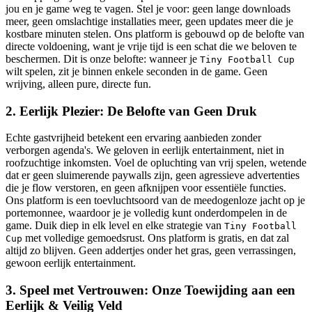
jou en je game weg te vagen. Stel je voor: geen lange downloads
meer, geen omslachtige installaties meer, geen updates meer die je
kostbare minuten stelen. Ons platform is gebouwd op de belofte van
directe voldoening, want je vrije tijd is een schat die we beloven te
beschermen. Dit is onze belofte: wanneer je
Tiny Football Cup
wilt spelen, zit je binnen enkele seconden in de game. Geen
wrijving, alleen pure, directe fun.
2. Eerlijk Plezier: De Belofte van Geen Druk
Echte gastvrijheid betekent een ervaring aanbieden zonder
verborgen agenda's. We geloven in eerlijk entertainment, niet in
roofzuchtige inkomsten. Voel de opluchting van vrij spelen, wetende
dat er geen sluimerende paywalls zijn, geen agressieve advertenties
die je flow verstoren, en geen afknijpen voor essentiële functies.
Ons platform is een toevluchtsoord van de meedogenloze jacht op je
portemonnee, waardoor je je volledig kunt onderdompelen in de
game. Duik diep in elk level en elke strategie van
Tiny Football
met volledige gemoedsrust. Ons platform is gratis, en dat zal
Cup
altijd zo blijven. Geen addertjes onder het gras, geen verrassingen,
gewoon eerlijk entertainment.
3. Speel met Vertrouwen: Onze Toewijding aan een
Eerlijk & Veilig Veld