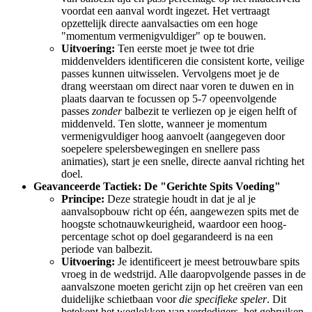
voordat een aanval wordt ingezet. Het vertraagt ​​
opzettelijk directe aanvalsacties om een ​​hoge
"momentum vermenigvuldiger" op te bouwen.
Uitvoering:
Ten eerste moet je twee tot drie
middenvelders identificeren die consistent korte, veilige
passes kunnen uitwisselen. Vervolgens moet je de
drang weerstaan ​​om direct naar voren te duwen en in
plaats daarvan te focussen op 5-7 opeenvolgende
passes
zonder
balbezit te verliezen op je eigen helft of
middenveld. Ten slotte, wanneer je momentum
vermenigvuldiger hoog aanvoelt (aangegeven door
soepelere spelersbewegingen en snellere pass
animaties), start je een snelle, directe aanval richting het
doel.
Geavanceerde Tactiek: De "Gerichte Spits Voeding"
Principe:
Deze strategie houdt in dat je al je
aanvalsopbouw richt op één, aangewezen spits met de
hoogste schotnauwkeurigheid, waardoor een hoog-
percentage schot op doel gegarandeerd is na een
periode van balbezit.
Uitvoering:
Je identificeert je meest betrouwbare spits
vroeg in de wedstrijd. Alle daaropvolgende passes in de
aanvalszone moeten gericht zijn op het creëren van een
duidelijke schietbaan voor
die specifieke speler
. Dit
betekent het weglokken van verdedigers, het gebruiken