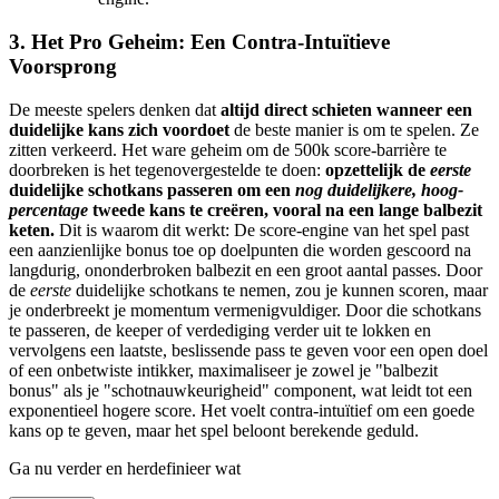
3. Het Pro Geheim: Een Contra-Intuïtieve
Voorsprong
De meeste spelers denken dat
altijd direct schieten wanneer een
duidelijke kans zich voordoet
de beste manier is om te spelen. Ze
zitten verkeerd. Het ware geheim om de 500k score-barrière te
doorbreken is het tegenovergestelde te doen:
opzettelijk de
eerste
duidelijke schotkans passeren om een
nog duidelijkere, hoog-
percentage
tweede kans te creëren, vooral na een lange balbezit
keten.
Dit is waarom dit werkt: De score-engine van het spel past
een aanzienlijke bonus toe op doelpunten die worden gescoord na
langdurig, ononderbroken balbezit en een groot aantal passes. Door
de
eerste
duidelijke schotkans te nemen, zou je kunnen scoren, maar
je onderbreekt je momentum vermenigvuldiger. Door die schotkans
te passeren, de keeper of verdediging verder uit te lokken en
vervolgens een laatste, beslissende pass te geven voor een open doel
of een onbetwiste intikker, maximaliseer je zowel je "balbezit
bonus" als je "schotnauwkeurigheid" component, wat leidt tot een
exponentieel hogere score. Het voelt contra-intuïtief om een goede
kans op te geven, maar het spel beloont berekende geduld.
Ga nu verder en herdefinieer wat