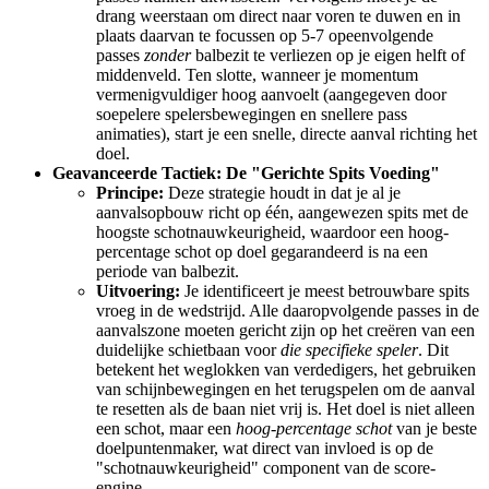
drang weerstaan ​​om direct naar voren te duwen en in
plaats daarvan te focussen op 5-7 opeenvolgende
passes
zonder
balbezit te verliezen op je eigen helft of
middenveld. Ten slotte, wanneer je momentum
vermenigvuldiger hoog aanvoelt (aangegeven door
soepelere spelersbewegingen en snellere pass
animaties), start je een snelle, directe aanval richting het
doel.
Geavanceerde Tactiek: De "Gerichte Spits Voeding"
Principe:
Deze strategie houdt in dat je al je
aanvalsopbouw richt op één, aangewezen spits met de
hoogste schotnauwkeurigheid, waardoor een hoog-
percentage schot op doel gegarandeerd is na een
periode van balbezit.
Uitvoering:
Je identificeert je meest betrouwbare spits
vroeg in de wedstrijd. Alle daaropvolgende passes in de
aanvalszone moeten gericht zijn op het creëren van een
duidelijke schietbaan voor
die specifieke speler
. Dit
betekent het weglokken van verdedigers, het gebruiken
van schijnbewegingen en het terugspelen om de aanval
te resetten als de baan niet vrij is. Het doel is niet alleen
een schot, maar een
hoog-percentage schot
van je beste
doelpuntenmaker, wat direct van invloed is op de
"schotnauwkeurigheid" component van de score-
engine.