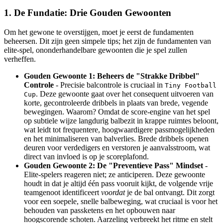
1. De Fundatie: Drie Gouden Gewoonten
Om het gewone te overstijgen, moet je eerst de fundamenten
beheersen. Dit zijn geen simpele tips; het zijn de fundamenten van
elite-spel, ononderhandelbare gewoonten die je spel zullen
verheffen.
Gouden Gewoonte 1: Beheers de "Strakke Dribbel"
Controle
- Precisie balcontrole is cruciaal in
Tiny Football
. Deze gewoonte gaat over het consequent uitvoeren van
Cup
korte, gecontroleerde dribbels in plaats van brede, vegende
bewegingen. Waarom? Omdat de score-engine van het spel
op subtiele wijze langdurig balbezit in krappe ruimtes beloont,
wat leidt tot frequentere, hoogwaardigere passmogelijkheden
en het minimaliseren van balverlies. Brede dribbels openen
deuren voor verdedigers en verstoren je aanvalsstroom, wat
direct van invloed is op je scoreplafond.
Gouden Gewoonte 2: De "Preventieve Pass" Mindset
-
Elite-spelers reageren niet; ze anticiperen. Deze gewoonte
houdt in dat je altijd één pass vooruit kijkt, de volgende vrije
teamgenoot identificeert
voordat
je de bal ontvangt. Dit zorgt
voor een soepele, snelle balbeweging, wat cruciaal is voor het
behouden van passketens en het opbouwen naar
hoogscorende schoten. Aarzeling verbreekt het ritme en stelt