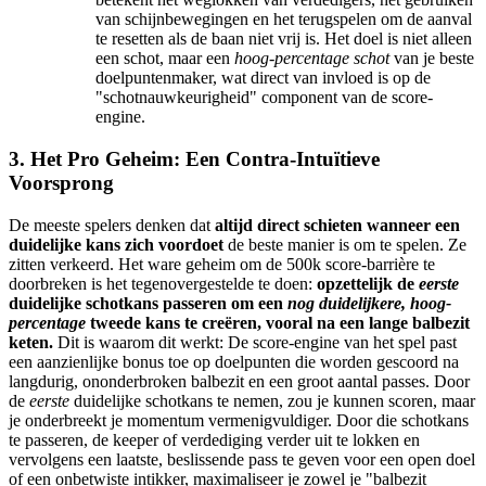
van schijnbewegingen en het terugspelen om de aanval
te resetten als de baan niet vrij is. Het doel is niet alleen
een schot, maar een
hoog-percentage schot
van je beste
doelpuntenmaker, wat direct van invloed is op de
"schotnauwkeurigheid" component van de score-
engine.
3. Het Pro Geheim: Een Contra-Intuïtieve
Voorsprong
De meeste spelers denken dat
altijd direct schieten wanneer een
duidelijke kans zich voordoet
de beste manier is om te spelen. Ze
zitten verkeerd. Het ware geheim om de 500k score-barrière te
doorbreken is het tegenovergestelde te doen:
opzettelijk de
eerste
duidelijke schotkans passeren om een
nog duidelijkere, hoog-
percentage
tweede kans te creëren, vooral na een lange balbezit
keten.
Dit is waarom dit werkt: De score-engine van het spel past
een aanzienlijke bonus toe op doelpunten die worden gescoord na
langdurig, ononderbroken balbezit en een groot aantal passes. Door
de
eerste
duidelijke schotkans te nemen, zou je kunnen scoren, maar
je onderbreekt je momentum vermenigvuldiger. Door die schotkans
te passeren, de keeper of verdediging verder uit te lokken en
vervolgens een laatste, beslissende pass te geven voor een open doel
of een onbetwiste intikker, maximaliseer je zowel je "balbezit