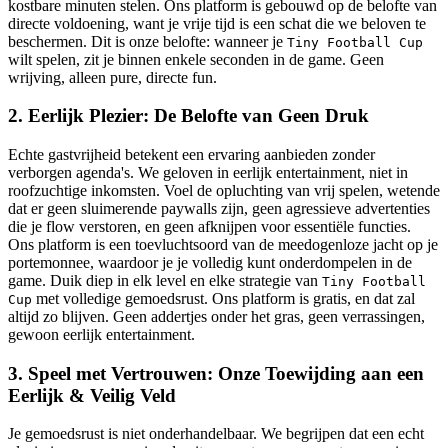
kostbare minuten stelen. Ons platform is gebouwd op de belofte van
directe voldoening, want je vrije tijd is een schat die we beloven te
beschermen. Dit is onze belofte: wanneer je
Tiny Football Cup
wilt spelen, zit je binnen enkele seconden in de game. Geen
wrijving, alleen pure, directe fun.
2. Eerlijk Plezier: De Belofte van Geen Druk
Echte gastvrijheid betekent een ervaring aanbieden zonder
verborgen agenda's. We geloven in eerlijk entertainment, niet in
roofzuchtige inkomsten. Voel de opluchting van vrij spelen, wetende
dat er geen sluimerende paywalls zijn, geen agressieve advertenties
die je flow verstoren, en geen afknijpen voor essentiële functies.
Ons platform is een toevluchtsoord van de meedogenloze jacht op je
portemonnee, waardoor je je volledig kunt onderdompelen in de
game. Duik diep in elk level en elke strategie van
Tiny Football
met volledige gemoedsrust. Ons platform is gratis, en dat zal
Cup
altijd zo blijven. Geen addertjes onder het gras, geen verrassingen,
gewoon eerlijk entertainment.
3. Speel met Vertrouwen: Onze Toewijding aan een
Eerlijk & Veilig Veld
Je gemoedsrust is niet onderhandelbaar. We begrijpen dat een echt