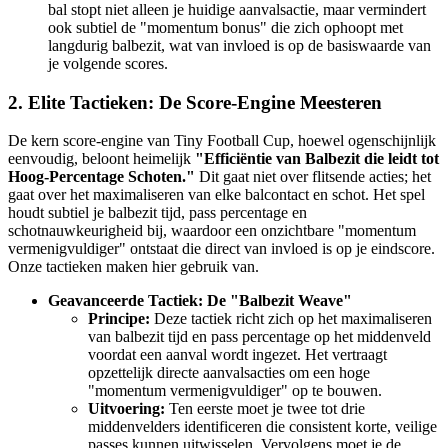
bal stopt niet alleen je huidige aanvalsactie, maar vermindert
ook subtiel de "momentum bonus" die zich ophoopt met
langdurig balbezit, wat van invloed is op de basiswaarde van
je volgende scores.
2. Elite Tactieken: De Score-Engine Meesteren
De kern score-engine van Tiny Football Cup, hoewel ogenschijnlijk
eenvoudig, beloont heimelijk
"Efficiëntie van Balbezit die leidt tot
Hoog-Percentage Schoten."
Dit gaat niet over flitsende acties; het
gaat over het maximaliseren van elke balcontact en schot. Het spel
houdt subtiel je balbezit tijd, pass percentage en
schotnauwkeurigheid bij, waardoor een onzichtbare "momentum
vermenigvuldiger" ontstaat die direct van invloed is op je eindscore.
Onze tactieken maken hier gebruik van.
Geavanceerde Tactiek: De "Balbezit Weave"
Principe:
Deze tactiek richt zich op het maximaliseren
van balbezit tijd en pass percentage op het middenveld
voordat een aanval wordt ingezet. Het vertraagt ​​
opzettelijk directe aanvalsacties om een ​​hoge
"momentum vermenigvuldiger" op te bouwen.
Uitvoering:
Ten eerste moet je twee tot drie
middenvelders identificeren die consistent korte, veilige
passes kunnen uitwisselen. Vervolgens moet je de