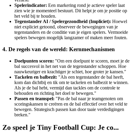
Spelerindicator:
Een markering rond je actieve speler laat
zien wie je momenteel bestuurt. Dit helpt je om je positie op
het veld bij te houden.
Tegenstander AI / Spelergezondheid (Impliciet):
Hoewel
niet expliciet getoond, observeer de bewegingen van je
tegenstanders en de conditie van je eigen spelers. Vermoeide
spelers bewegen mogelijk langzamer of maken meer fouten.
4. De regels van de wereld: Kernmechanismen
Doelpunten scoren:
"Om een doelpunt te scoren, moet je de
bal succesvol in het net van de tegenstander schoppen. Hoe
nauwkeuriger en krachtiger je schiet, hoe groter je kansen."
Tackelen en balbezit:
"Als een tegenstander de bal heeft,
kom dan dichtbij en tik om te tackelen en balbezit te winnen.
Als je de bal hebt, vermijd dan tackles om de controle te
behouden en richting het doel te bewegen."
Passen en teamspel:
"Pas de bal naar je teamgenoten om
scoringskansen te creëren en de bal effectief over het veld te
bewegen. Strategisch passen kan door taaie verdedigingen
breken."
Zo speel je Tiny Football Cup: Je co...