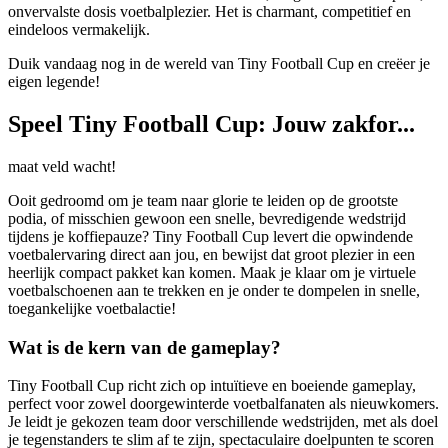
onvervalste dosis voetbalplezier. Het is charmant, competitief en
eindeloos vermakelijk.
Duik vandaag nog in de wereld van Tiny Football Cup en creëer je
eigen legende!
Speel Tiny Football Cup: Jouw zakfor...
maat veld wacht!
Ooit gedroomd om je team naar glorie te leiden op de grootste
podia, of misschien gewoon een snelle, bevredigende wedstrijd
tijdens je koffiepauze? Tiny Football Cup levert die opwindende
voetbalervaring direct aan jou, en bewijst dat groot plezier in een
heerlijk compact pakket kan komen. Maak je klaar om je virtuele
voetbalschoenen aan te trekken en je onder te dompelen in snelle,
toegankelijke voetbalactie!
Wat is de kern van de gameplay?
Tiny Football Cup richt zich op intuïtieve en boeiende gameplay,
perfect voor zowel doorgewinterde voetbalfanaten als nieuwkomers.
Je leidt je gekozen team door verschillende wedstrijden, met als doel
je tegenstanders te slim af te zijn, spectaculaire doelpunten te scoren