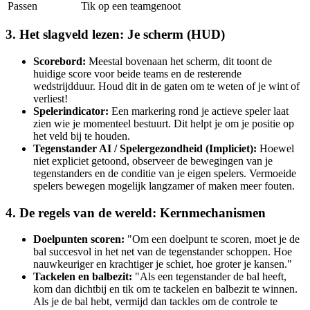
Passen
Tik op een teamgenoot
3. Het slagveld lezen: Je scherm (HUD)
Scorebord:
Meestal bovenaan het scherm, dit toont de
huidige score voor beide teams en de resterende
wedstrijdduur. Houd dit in de gaten om te weten of je wint of
verliest!
Spelerindicator:
Een markering rond je actieve speler laat
zien wie je momenteel bestuurt. Dit helpt je om je positie op
het veld bij te houden.
Tegenstander AI / Spelergezondheid (Impliciet):
Hoewel
niet expliciet getoond, observeer de bewegingen van je
tegenstanders en de conditie van je eigen spelers. Vermoeide
spelers bewegen mogelijk langzamer of maken meer fouten.
4. De regels van de wereld: Kernmechanismen
Doelpunten scoren:
"Om een doelpunt te scoren, moet je de
bal succesvol in het net van de tegenstander schoppen. Hoe
nauwkeuriger en krachtiger je schiet, hoe groter je kansen."
Tackelen en balbezit:
"Als een tegenstander de bal heeft,
kom dan dichtbij en tik om te tackelen en balbezit te winnen.
Als je de bal hebt, vermijd dan tackles om de controle te