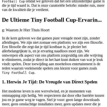
omdat we geloven dat het een uitzonderlijke game is
Football Cup
die je tijd waard is. Dat is onze curatoriële belofte: minder ruis, meer
van de kwaliteit die je verdient.
De Ultieme Tiny Football Cup-Ervarin...
g: Waarom Je Hier Thuis Hoort
In de kern geloven we dat gamen pure vreugde moet zijn, zonder
afleidingen. We zijn niet zomaar een platform; we zijn een filosofie.
Een filosofie die zegt dat je tijd kostbaar is, je plezier het
allerbelangrijkste is, en je ervaring naadloos moet zijn. We
ontwerpen elk aspect van ons platform zorgvuldig om alle wrijving
te elimineren, zodat je direct in het hart kunt duiken van wat je leuk
vindt: spelen. Deze toewijding aan moeiteloos entertainment is de
reden waarom veeleisende spelers ons kiezen voor games zoals
.
Tiny Football Cup
1. Herwin Je Tijd: De Vreugde van Direct Spelen
Het moderne leven is een wervelwind, en je momenten van
ontsnapping zijn heilig. We respecteren dat door elke barrière tussen
jou en je game weg te vagen. Stel je voor: geen lange downloads
meer, geen omslachtige installaties meer, geen updates meer die je