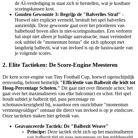
de AI-verdediging in staat zich te herstellen, wat je kostbare
scoringskansen kost.
Gouden Gewoonte 3: Begrijp de "Balverlies Straf"
-
Hoewel niet expliciet vermeld, bestraft het spel balverlies
aanzienlijk. Deze gewoonte gaat over het prioriteren van
balbehoud boven alles in niet-scoringssituaties. Een verloren
bal stopt niet alleen je huidige aanvalsactie, maar vermindert
ook subtiel de "momentum bonus" die zich ophoopt met
langdurig balbezit, wat van invloed is op de basiswaarde van
je volgende scores.
2. Elite Tactieken: De Score-Engine Meesteren
De kern score-engine van Tiny Football Cup, hoewel ogenschijnlijk
eenvoudig, beloont heimelijk
"Efficiëntie van Balbezit die leidt tot
Hoog-Percentage Schoten."
Dit gaat niet over flitsende acties; het
gaat over het maximaliseren van elke balcontact en schot. Het spel
houdt subtiel je balbezit tijd, pass percentage en
schotnauwkeurigheid bij, waardoor een onzichtbare "momentum
vermenigvuldiger" ontstaat die direct van invloed is op je eindscore.
Onze tactieken maken hier gebruik van.
Geavanceerde Tactiek: De "Balbezit Weave"
Principe:
Deze tactiek richt zich op het maximaliseren
van balbezit tijd en pass percentage op het middenveld