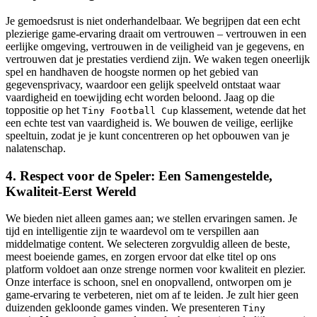
Je gemoedsrust is niet onderhandelbaar. We begrijpen dat een echt
plezierige game-ervaring draait om vertrouwen – vertrouwen in een
eerlijke omgeving, vertrouwen in de veiligheid van je gegevens, en
vertrouwen dat je prestaties verdiend zijn. We waken tegen oneerlijk
spel en handhaven de hoogste normen op het gebied van
gegevensprivacy, waardoor een gelijk speelveld ontstaat waar
vaardigheid en toewijding echt worden beloond. Jaag op die
toppositie op het
klassement, wetende dat het
Tiny Football Cup
een echte test van vaardigheid is. We bouwen de veilige, eerlijke
speeltuin, zodat je je kunt concentreren op het opbouwen van je
nalatenschap.
4. Respect voor de Speler: Een Samengestelde,
Kwaliteit-Eerst Wereld
We bieden niet alleen games aan; we stellen ervaringen samen. Je
tijd en intelligentie zijn te waardevol om te verspillen aan
middelmatige content. We selecteren zorgvuldig alleen de beste,
meest boeiende games, en zorgen ervoor dat elke titel op ons
platform voldoet aan onze strenge normen voor kwaliteit en plezier.
Onze interface is schoon, snel en onopvallend, ontworpen om je
game-ervaring te verbeteren, niet om af te leiden. Je zult hier geen
duizenden gekloonde games vinden. We presenteren
Tiny