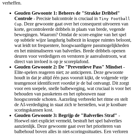
verheffen.
Gouden Gewoonte 1: Beheers de "Strakke Dribbel"
Controle
- Precisie balcontrole is cruciaal in
Tiny Football
. Deze gewoonte gaat over het consequent uitvoeren van
Cup
korte, gecontroleerde dribbels in plaats van brede, vegende
bewegingen. Waarom? Omdat de score-engine van het spel
op subtiele wijze langdurig balbezit in krappe ruimtes beloont,
wat leidt tot frequentere, hoogwaardigere passmogelijkheden
en het minimaliseren van balverlies. Brede dribbels openen
deuren voor verdedigers en verstoren je aanvalsstroom, wat
direct van invloed is op je scoreplafond.
Gouden Gewoonte 2: De "Preventieve Pass" Mindset
-
Elite-spelers reageren niet; ze anticiperen. Deze gewoonte
houdt in dat je altijd één pass vooruit kijkt, de volgende vrije
teamgenoot identificeert
voordat
je de bal ontvangt. Dit zorgt
voor een soepele, snelle balbeweging, wat cruciaal is voor het
behouden van passketens en het opbouwen naar
hoogscorende schoten. Aarzeling verbreekt het ritme en stelt
de AI-verdediging in staat zich te herstellen, wat je kostbare
scoringskansen kost.
Gouden Gewoonte 3: Begrijp de "Balverlies Straf"
-
Hoewel niet expliciet vermeld, bestraft het spel balverlies
aanzienlijk. Deze gewoonte gaat over het prioriteren van
balbehoud boven alles in niet-scoringssituaties. Een verloren