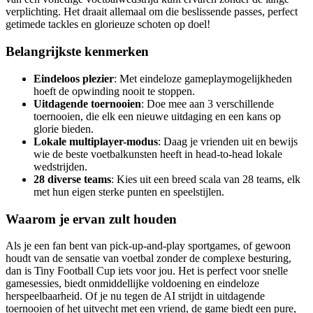
verplichting. Het draait allemaal om die beslissende passes, perfect
getimede tackles en glorieuze schoten op doel!
Belangrijkste kenmerken
Eindeloos plezier
: Met eindeloze gameplaymogelijkheden
hoeft de opwinding nooit te stoppen.
Uitdagende toernooien
: Doe mee aan 3 verschillende
toernooien, die elk een nieuwe uitdaging en een kans op
glorie bieden.
Lokale multiplayer-modus
: Daag je vrienden uit en bewijs
wie de beste voetbalkunsten heeft in head-to-head lokale
wedstrijden.
28 diverse teams
: Kies uit een breed scala van 28 teams, elk
met hun eigen sterke punten en speelstijlen.
Waarom je ervan zult houden
Als je een fan bent van pick-up-and-play sportgames, of gewoon
houdt van de sensatie van voetbal zonder de complexe besturing,
dan is Tiny Football Cup iets voor jou. Het is perfect voor snelle
gamesessies, biedt onmiddellijke voldoening en eindeloze
herspeelbaarheid. Of je nu tegen de AI strijdt in uitdagende
toernooien of het uitvecht met een vriend, de game biedt een pure,