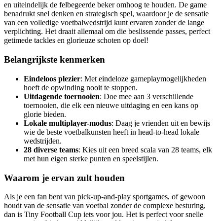
en uiteindelijk de felbegeerde beker omhoog te houden. De game
benadrukt snel denken en strategisch spel, waardoor je de sensatie
van een volledige voetbalwedstrijd kunt ervaren zonder de lange
verplichting. Het draait allemaal om die beslissende passes, perfect
getimede tackles en glorieuze schoten op doel!
Belangrijkste kenmerken
Eindeloos plezier
: Met eindeloze gameplaymogelijkheden
hoeft de opwinding nooit te stoppen.
Uitdagende toernooien
: Doe mee aan 3 verschillende
toernooien, die elk een nieuwe uitdaging en een kans op
glorie bieden.
Lokale multiplayer-modus
: Daag je vrienden uit en bewijs
wie de beste voetbalkunsten heeft in head-to-head lokale
wedstrijden.
28 diverse teams
: Kies uit een breed scala van 28 teams, elk
met hun eigen sterke punten en speelstijlen.
Waarom je ervan zult houden
Als je een fan bent van pick-up-and-play sportgames, of gewoon
houdt van de sensatie van voetbal zonder de complexe besturing,
dan is Tiny Football Cup iets voor jou. Het is perfect voor snelle