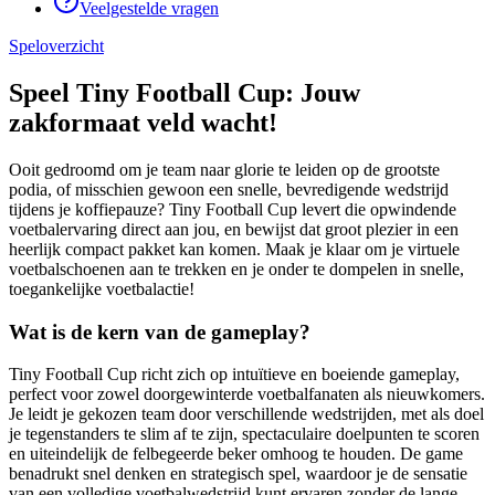
Veelgestelde vragen
Speloverzicht
Speel Tiny Football Cup: Jouw
zakformaat veld wacht!
Ooit gedroomd om je team naar glorie te leiden op de grootste
podia, of misschien gewoon een snelle, bevredigende wedstrijd
tijdens je koffiepauze? Tiny Football Cup levert die opwindende
voetbalervaring direct aan jou, en bewijst dat groot plezier in een
heerlijk compact pakket kan komen. Maak je klaar om je virtuele
voetbalschoenen aan te trekken en je onder te dompelen in snelle,
toegankelijke voetbalactie!
Wat is de kern van de gameplay?
Tiny Football Cup richt zich op intuïtieve en boeiende gameplay,
perfect voor zowel doorgewinterde voetbalfanaten als nieuwkomers.
Je leidt je gekozen team door verschillende wedstrijden, met als doel
je tegenstanders te slim af te zijn, spectaculaire doelpunten te scoren
en uiteindelijk de felbegeerde beker omhoog te houden. De game
benadrukt snel denken en strategisch spel, waardoor je de sensatie
van een volledige voetbalwedstrijd kunt ervaren zonder de lange