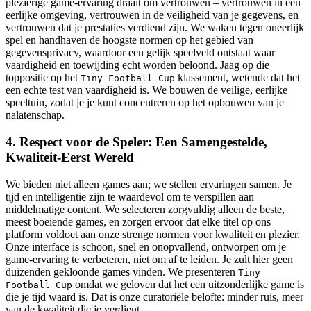
plezierige game-ervaring draait om vertrouwen – vertrouwen in een
eerlijke omgeving, vertrouwen in de veiligheid van je gegevens, en
vertrouwen dat je prestaties verdiend zijn. We waken tegen oneerlijk
spel en handhaven de hoogste normen op het gebied van
gegevensprivacy, waardoor een gelijk speelveld ontstaat waar
vaardigheid en toewijding echt worden beloond. Jaag op die
toppositie op het
klassement, wetende dat het
Tiny Football Cup
een echte test van vaardigheid is. We bouwen de veilige, eerlijke
speeltuin, zodat je je kunt concentreren op het opbouwen van je
nalatenschap.
4. Respect voor de Speler: Een Samengestelde,
Kwaliteit-Eerst Wereld
We bieden niet alleen games aan; we stellen ervaringen samen. Je
tijd en intelligentie zijn te waardevol om te verspillen aan
middelmatige content. We selecteren zorgvuldig alleen de beste,
meest boeiende games, en zorgen ervoor dat elke titel op ons
platform voldoet aan onze strenge normen voor kwaliteit en plezier.
Onze interface is schoon, snel en onopvallend, ontworpen om je
game-ervaring te verbeteren, niet om af te leiden. Je zult hier geen
duizenden gekloonde games vinden. We presenteren
Tiny
omdat we geloven dat het een uitzonderlijke game is
Football Cup
die je tijd waard is. Dat is onze curatoriële belofte: minder ruis, meer
van de kwaliteit die je verdient.