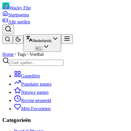
Wacky Flip
Startpagina
Alle spellen
Nederlands
🇳🇱
Home
Tags
Voetbal
Gamellijst
Populaire games
Nieuwe games
Recent gespeeld
Mijn Favorieten
Categorieën