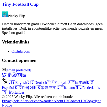
Tiny Football Cup
Wacky Flip
Ontdek honderden gratis H5-spellen direct! Geen downloads, geen
installaties. Duik in avontuurlijke actie, spannende puzzels en meer.
Speel nu gratis!
Vriendenlinks
Qizhilu.com
Contact opnemen
[email protected]
🇺🇸
English
🇩🇪
Deutsch
🇫🇷
Français
🇯🇵
日本語
🇪🇸
Español
🇰🇷
한국어
🇭🇰
繁體中文
🇮🇹
Italiano
🇳🇱
Nederlands
🇵🇹
Português
©
2025
Wacky Flip
.
Alle rechten voorbehouden
Privacybeleid
Servicevoorwaarden
About Us
Contact Us
Copyright
Notice