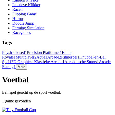
Ragdoll Physics
Inactieve Klikker
Racen
Flipping Game
Horror
Doodle Jump
Farming Simulation
Racegames
Tags
Physics-based
1
Precision Platformer
1
Battle
Royale
1
Multiplayer
2
Actie
1
Arcade
2
Ritmespel
1
Knuppel-en-Bal
Spel
1
3D Graphics
1
Klassieke Arcade
1
Acrobatische Stunts
1
Arcade
Racing
1
More
Voetbal
Een spel gericht op de sport voetbal.
1 game gevonden