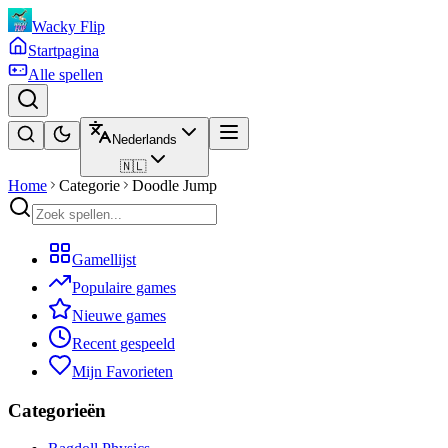
Wacky Flip
Startpagina
Alle spellen
Nederlands
🇳🇱
Home
Categorie
Doodle Jump
Gamellijst
Populaire games
Nieuwe games
Recent gespeeld
Mijn Favorieten
Categorieën