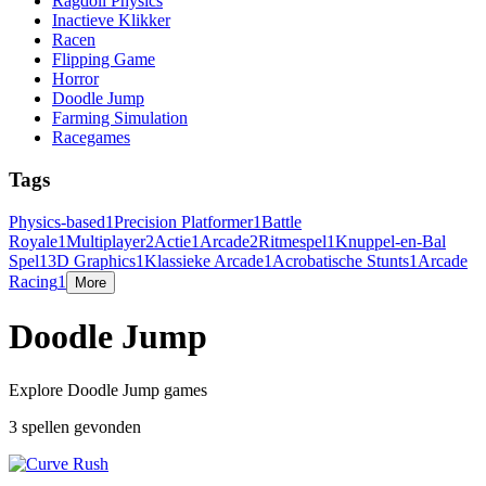
Ragdoll Physics
Inactieve Klikker
Racen
Flipping Game
Horror
Doodle Jump
Farming Simulation
Racegames
Tags
Physics-based
1
Precision Platformer
1
Battle
Royale
1
Multiplayer
2
Actie
1
Arcade
2
Ritmespel
1
Knuppel-en-Bal
Spel
1
3D Graphics
1
Klassieke Arcade
1
Acrobatische Stunts
1
Arcade
Racing
1
More
Doodle Jump
Explore Doodle Jump games
3 spellen gevonden