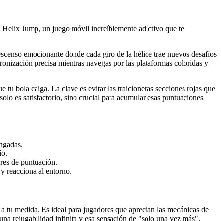
on Helix Jump, un juego móvil increíblemente adictivo que te
descenso emocionante donde cada giro de la hélice trae nuevos desafíos
cronización precisa mientras navegas por las plataformas coloridas y
e tu bola caiga. La clave es evitar las traicioneras secciones rojas que
lo es satisfactorio, sino crucial para acumular esas puntuaciones
ongadas.
ío.
ores de puntuación.
 y reacciona al entorno.
 a tu medida. Es ideal para jugadores que aprecian las mecánicas de
una rejugabilidad infinita y esa sensación de "solo una vez más".