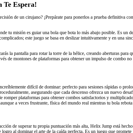
a Te Espera!
precisión de un cirujano? ¡Prepárate para ponerlos a prueba definitiva c
onde tu misión es guiar una bola que bota lo más abajo posible. Es un 
complicados; este juego se basa en deslizar intuitivamente y en una sin
s la pantalla para rotar la torre de la hélice, creando aberturas para qu
ravés de montones de plataformas para obtener un impulso de combo no so
increíblemente difícil de dominar: perfecto para sesiones rápidas o prol
roceduralmente, asegurando que cada descenso ofrezca un nuevo desaf
e romper plataformas para obtener combos satisfactorios y multiplicad
aunque a veces frustrante, física del mundo real mientras tu bola rebota
acción de superar tu propia puntuación más alta, Helix Jump está hecho
logro al dominar el arte de la caída perfecta. Es un juego que promete 