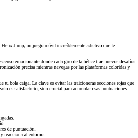
on Helix Jump, un juego móvil increíblemente adictivo que te
descenso emocionante donde cada giro de la hélice trae nuevos desafíos
cronización precisa mientras navegas por las plataformas coloridas y
e tu bola caiga. La clave es evitar las traicioneras secciones rojas que
lo es satisfactorio, sino crucial para acumular esas puntuaciones
ongadas.
ío.
ores de puntuación.
 y reacciona al entorno.