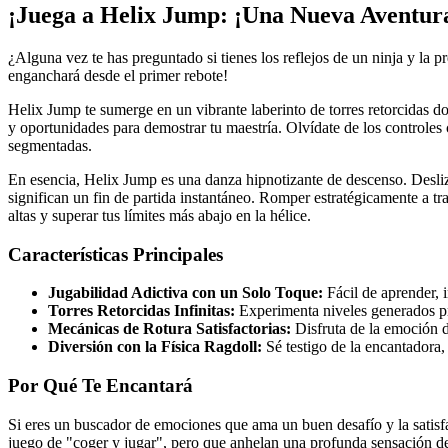
¡Juega a Helix Jump: ¡Una Nueva Aventur
¿Alguna vez te has preguntado si tienes los reflejos de un ninja y la 
enganchará desde el primer rebote!
Helix Jump te sumerge en un vibrante laberinto de torres retorcidas d
y oportunidades para demostrar tu maestría. Olvídate de los controles 
segmentadas.
En esencia, Helix Jump es una danza hipnotizante de descenso. Deslizará
significan un fin de partida instantáneo. Romper estratégicamente a t
altas y superar tus límites más abajo en la hélice.
Características Principales
Jugabilidad Adictiva con un Solo Toque:
Fácil de aprender, 
Torres Retorcidas Infinitas:
Experimenta niveles generados p
Mecánicas de Rotura Satisfactorias:
Disfruta de la emoción d
Diversión con la Física Ragdoll:
Sé testigo de la encantadora, 
Por Qué Te Encantará
Si eres un buscador de emociones que ama un buen desafío y la satisf
juego de "coger y jugar", pero que anhelan una profunda sensación de 