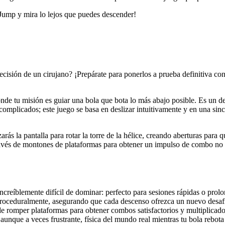
Jump y mira lo lejos que puedes descender!
precisión de un cirujano? ¡Prepárate para ponerlos a prueba definitiva c
onde tu misión es guiar una bola que bota lo más abajo posible. Es un 
complicados; este juego se basa en deslizar intuitivamente y en una sin
s la pantalla para rotar la torre de la hélice, creando aberturas para qu
ravés de montones de plataformas para obtener un impulso de combo no so
increíblemente difícil de dominar: perfecto para sesiones rápidas o prol
roceduralmente, asegurando que cada descenso ofrezca un nuevo desaf
e romper plataformas para obtener combos satisfactorios y multiplicad
aunque a veces frustrante, física del mundo real mientras tu bola rebota