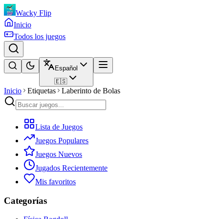
Wacky Flip
Inicio
Todos los juegos
Español
🇪🇸
Inicio
Etiquetas
Laberinto de Bolas
Lista de Juegos
Juegos Populares
Juegos Nuevos
Jugados Recientemente
Mis favoritos
Categorías