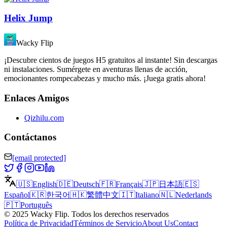
Helix Jump
Wacky Flip
¡Descubre cientos de juegos H5 gratuitos al instante! Sin descargas
ni instalaciones. Sumérgete en aventuras llenas de acción,
emocionantes rompecabezas y mucho más. ¡Juega gratis ahora!
Enlaces Amigos
Qizhilu.com
Contáctanos
[email protected]
🇺🇸
English
🇩🇪
Deutsch
🇫🇷
Français
🇯🇵
日本語
🇪🇸
Español
🇰🇷
한국어
🇭🇰
繁體中文
🇮🇹
Italiano
🇳🇱
Nederlands
🇵🇹
Português
©
2025
Wacky Flip
.
Todos los derechos reservados
Política de Privacidad
Términos de Servicio
About Us
Contact