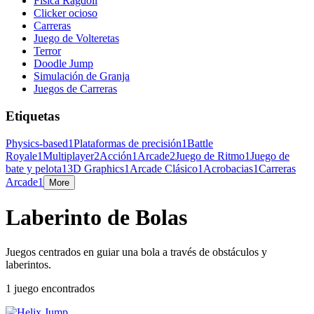
Física Ragdoll
Clicker ocioso
Carreras
Juego de Volteretas
Terror
Doodle Jump
Simulación de Granja
Juegos de Carreras
Etiquetas
Physics-based
1
Plataformas de precisión
1
Battle
Royale
1
Multiplayer
2
Acción
1
Arcade
2
Juego de Ritmo
1
Juego de
bate y pelota
1
3D Graphics
1
Arcade Clásico
1
Acrobacias
1
Carreras
Arcade
1
More
Laberinto de Bolas
Juegos centrados en guiar una bola a través de obstáculos y
laberintos.
1 juego encontrados