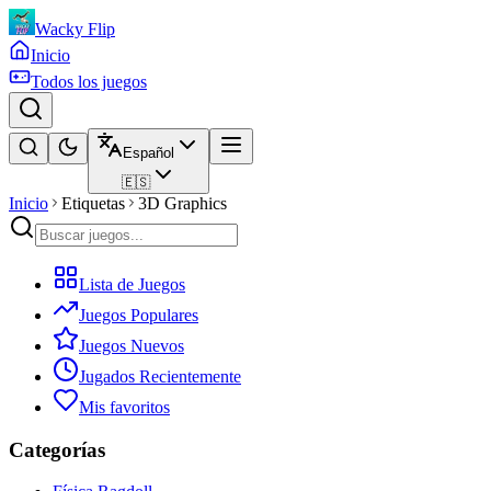
Wacky Flip
Inicio
Todos los juegos
Español
🇪🇸
Inicio
Etiquetas
3D Graphics
Lista de Juegos
Juegos Populares
Juegos Nuevos
Jugados Recientemente
Mis favoritos
Categorías