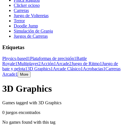
Física Ragdoll
Clicker ocioso
Carreras
Juego de Volteretas
Terror
Doodle Jump
Simulación de Granja
Juegos de Carreras
Etiquetas
Physics-based
1
Plataformas de precisión
1
Battle
Royale
1
Multiplayer
2
Acción
1
Arcade
2
Juego de Ritmo
1
Juego de
bate y pelota
1
3D Graphics
1
Arcade Clásico
1
Acrobacias
1
Carreras
Arcade
1
More
3D Graphics
Games tagged with 3D Graphics
0 juegos encontrados
No games found with this tag