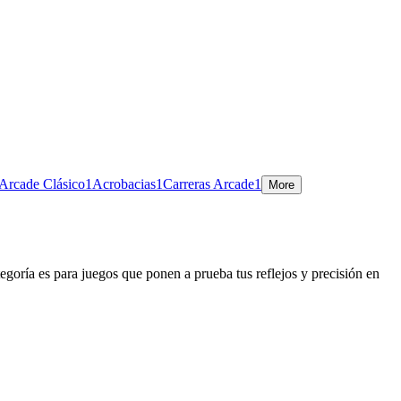
Arcade Clásico
1
Acrobacias
1
Carreras Arcade
1
More
tegoría es para juegos que ponen a prueba tus reflejos y precisión en