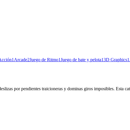
Acción
1
Arcade
2
Juego de Ritmo
1
Juego de bate y pelota
1
3D Graphics
1
deslizas por pendientes traicioneras y dominas giros imposibles. Esta ca