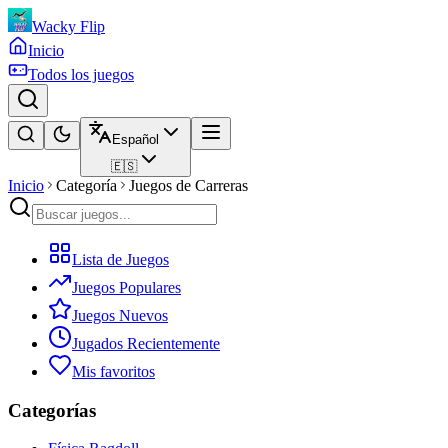
Wacky Flip
Inicio
Todos los juegos
Español
🇪🇸
Inicio
Categoría
Juegos de Carreras
Lista de Juegos
Juegos Populares
Juegos Nuevos
Jugados Recientemente
Mis favoritos
Categorías