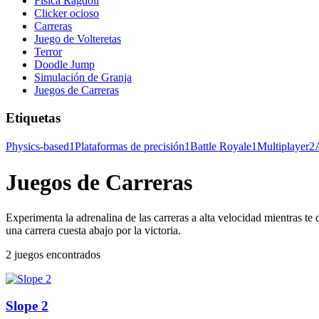
Física Ragdoll
Clicker ocioso
Carreras
Juego de Volteretas
Terror
Doodle Jump
Simulación de Granja
Juegos de Carreras
Etiquetas
Physics-based
1
Plataformas de precisión
1
Battle Royale
1
Multiplayer
2
Juegos de Carreras
Experimenta la adrenalina de las carreras a alta velocidad mientras te 
una carrera cuesta abajo por la victoria.
2 juegos encontrados
Slope 2