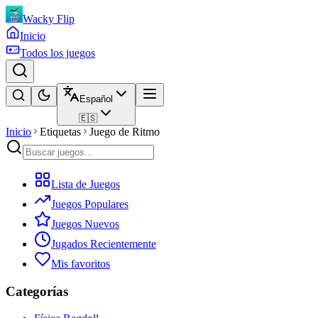
Wacky Flip
Inicio
Todos los juegos
Español
🇪🇸
Inicio
Etiquetas
Juego de Ritmo
Lista de Juegos
Juegos Populares
Juegos Nuevos
Jugados Recientemente
Mis favoritos
Categorías