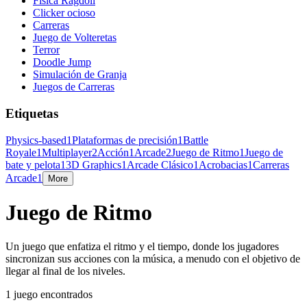
Física Ragdoll
Clicker ocioso
Carreras
Juego de Volteretas
Terror
Doodle Jump
Simulación de Granja
Juegos de Carreras
Etiquetas
Physics-based
1
Plataformas de precisión
1
Battle
Royale
1
Multiplayer
2
Acción
1
Arcade
2
Juego de Ritmo
1
Juego de
bate y pelota
1
3D Graphics
1
Arcade Clásico
1
Acrobacias
1
Carreras
Arcade
1
More
Juego de Ritmo
Un juego que enfatiza el ritmo y el tiempo, donde los jugadores
sincronizan sus acciones con la música, a menudo con el objetivo de
llegar al final de los niveles.
1 juego encontrados