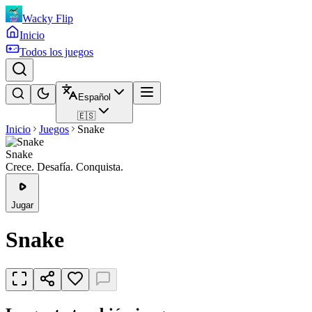
Wacky Flip
Inicio
Todos los juegos
Español
🇪🇸
Inicio
Juegos
Snake
Snake
Crece. Desafía. Conquista.
Jugar
Snake