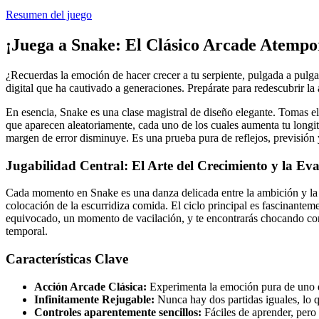
Resumen del juego
¡Juega a Snake: El Clásico Arcade Atempo
¿Recuerdas la emoción de hacer crecer a tu serpiente, pulgada a pulgad
digital que ha cautivado a generaciones. Prepárate para redescubrir la
En esencia, Snake es una clase magistral de diseño elegante. Tomas el
que aparecen aleatoriamente, cada uno de los cuales aumenta tu longi
margen de error disminuye. Es una prueba pura de reflejos, previsión 
Jugabilidad Central: El Arte del Crecimiento y la Ev
Cada momento en Snake es una danza delicada entre la ambición y la c
colocación de la escurridiza comida. El ciclo principal es fascinanteme
equivocado, un momento de vacilación, y te encontrarás chocando con t
temporal.
Características Clave
Acción Arcade Clásica:
Experimenta la emoción pura de uno d
Infinitamente Rejugable:
Nunca hay dos partidas iguales, lo q
Controles aparentemente sencillos:
Fáciles de aprender, pero 