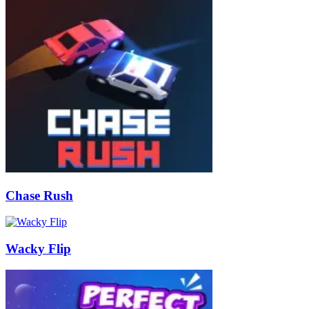
Chase Rush
Wacky Flip