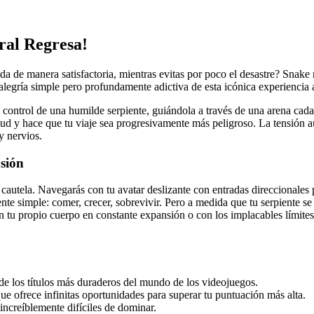
ral Regresa!
a de manera satisfactoria, mientras evitas por poco el desastre? Snake n
 alegría simple pero profundamente adictiva de esta icónica experiencia 
 control de una humilde serpiente, guiándola a través de una arena cad
tud y hace que tu viaje sea progresivamente más peligroso. La tensión 
y nervios.
asión
autela. Navegarás con tu avatar deslizante con entradas direccionales
nte simple: comer, crecer, sobrevivir. Pero a medida que tu serpiente se
u propio cuerpo en constante expansión o con los implacables límites de
e los títulos más duraderos del mundo de los videojuegos.
ue ofrece infinitas oportunidades para superar tu puntuación más alta.
increíblemente difíciles de dominar.