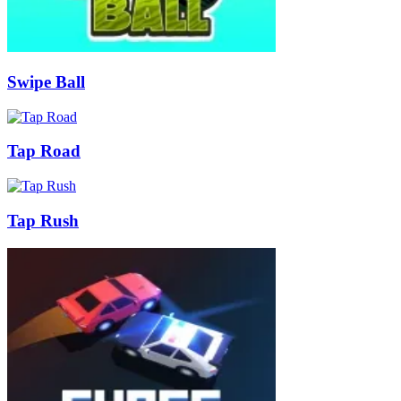
Swipe Ball
Tap Road
Tap Rush