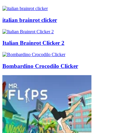
italian brainrot clicker
Italian Brainrot Clicker 2
Bombardino Crocodilo Clicker