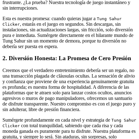
frustrante. ¿La prueba? Nuestra tecnología de juego instantáneo y
sin interrupciones.
Esta es nuestra promesa: cuando quieras jugar a
Tung Sahur
, estarás en el juego en segundos. Sin descargas, sin
Clicker
instalaciones, sin actualizaciones largas, sin fricción, solo diversión
pura e inmediata. Sumérgete directamente en el hilarante mundo de
Tung Sahur sin un momento de demora, porque tu diversión no
debería ser puesta en espera.
2. Diversión Honesta: La Promesa de Cero Presión
Creemos que el verdadero entretenimiento debería ser un regalo, no
una transacción plagada de cláusulas ocultas. La sensación de alivio
y confianza que proviene de una experiencia genuinamente gratuita
es profunda; es nuestra forma de hospitalidad. A diferencia de las
plataformas que te atraen solo para lanzar costos ocultos, anuncios
agresivos o muros de pago manipuladores, ofrecemos un santuario
de disfrute transparente. Nuestro compromiso es con el juego puro y
sin adulterar, libre de presión financiera.
Sumérgete profundamente en cada nivel y estrategia de
Tung Sahur
con total tranquilidad, sabiendo que cada risa y cada
Clicker
moneda ganada es puramente para tu disfrute. Nuestra plataforma es
gratuita, y siempre lo será. Sin ataduras, sin sorpresas, solo