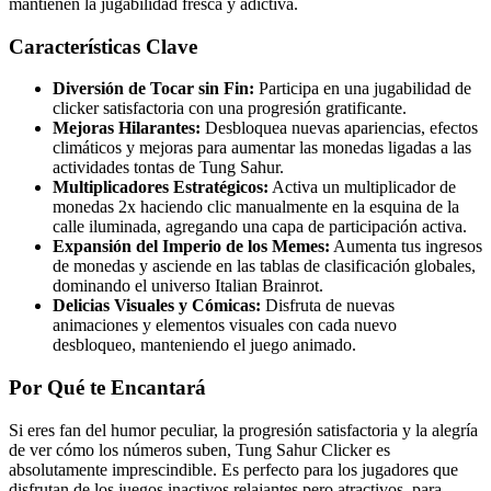
mantienen la jugabilidad fresca y adictiva.
Características Clave
Diversión de Tocar sin Fin:
Participa en una jugabilidad de
clicker satisfactoria con una progresión gratificante.
Mejoras Hilarantes:
Desbloquea nuevas apariencias, efectos
climáticos y mejoras para aumentar las monedas ligadas a las
actividades tontas de Tung Sahur.
Multiplicadores Estratégicos:
Activa un multiplicador de
monedas 2x haciendo clic manualmente en la esquina de la
calle iluminada, agregando una capa de participación activa.
Expansión del Imperio de los Memes:
Aumenta tus ingresos
de monedas y asciende en las tablas de clasificación globales,
dominando el universo Italian Brainrot.
Delicias Visuales y Cómicas:
Disfruta de nuevas
animaciones y elementos visuales con cada nuevo
desbloqueo, manteniendo el juego animado.
Por Qué te Encantará
Si eres fan del humor peculiar, la progresión satisfactoria y la alegría
de ver cómo los números suben, Tung Sahur Clicker es
absolutamente imprescindible. Es perfecto para los jugadores que
disfrutan de los juegos inactivos relajantes pero atractivos, para