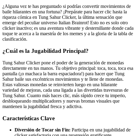
¿Alguna vez te has preguntado si podrías convertir movimientos de
baile hilarantes en una fortuna? ¡Prepárate para hacer clic hasta la
riqueza cómica en Tung Sahur Clicker, la última sensación que
emerge del peculiar universo Italian Brainrot! Esto no es solo otro
clicker inactivo; es una aventura vibrante y desternillante donde cada
toque te acerca a la maestría de los memes y a la gloria de la tabla de
clasificación.
¿Cuál es la Jugabilidad Principal?
Tung Sahur Clicker pone el poder de la generación de monedas
directamente en tus manos. Tu objetivo principal: toca, toca, toca esa
pantalla (¡o machaca la barra espaciadora!) para hacer que Tung
Sahur baile sus excéntricos movimientos y te llene de monedas.
Estas valiosas monedas se reinvierten luego en una hilarante
variedad de mejoras, cada una ligada a las divertidas travesuras de
Tung Sahur. Cuanto más haces clic, más rápido crece tu imperio,
desbloqueando multiplicadores y nuevas bromas visuales que
mantienen la jugabilidad fresca y adictiva.
Características Clave
Diversión de Tocar sin Fin:
Participa en una jugabilidad de
clicker satisfactoria con una progresión gratificante.