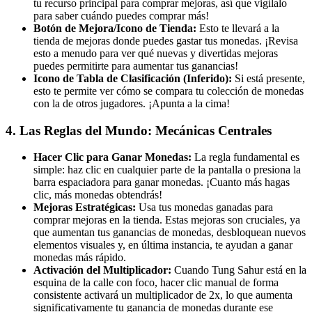
tu recurso principal para comprar mejoras, así que vigílalo
para saber cuándo puedes comprar más!
Botón de Mejora/Icono de Tienda:
Esto te llevará a la
tienda de mejoras donde puedes gastar tus monedas. ¡Revisa
esto a menudo para ver qué nuevas y divertidas mejoras
puedes permitirte para aumentar tus ganancias!
Icono de Tabla de Clasificación (Inferido):
Si está presente,
esto te permite ver cómo se compara tu colección de monedas
con la de otros jugadores. ¡Apunta a la cima!
4. Las Reglas del Mundo: Mecánicas Centrales
Hacer Clic para Ganar Monedas:
La regla fundamental es
simple: haz clic en cualquier parte de la pantalla o presiona la
barra espaciadora para ganar monedas. ¡Cuanto más hagas
clic, más monedas obtendrás!
Mejoras Estratégicas:
Usa tus monedas ganadas para
comprar mejoras en la tienda. Estas mejoras son cruciales, ya
que aumentan tus ganancias de monedas, desbloquean nuevos
elementos visuales y, en última instancia, te ayudan a ganar
monedas más rápido.
Activación del Multiplicador:
Cuando Tung Sahur está en la
esquina de la calle con foco, hacer clic manual de forma
consistente activará un multiplicador de 2x, lo que aumenta
significativamente tu ganancia de monedas durante ese