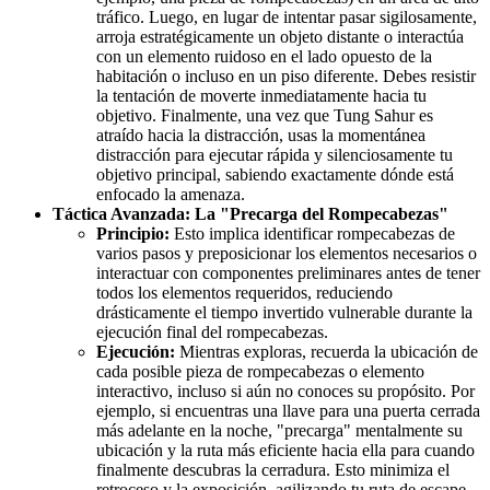
tráfico. Luego, en lugar de intentar pasar sigilosamente,
arroja estratégicamente un objeto distante o interactúa
con un elemento ruidoso en el lado opuesto de la
habitación o incluso en un piso diferente. Debes resistir
la tentación de moverte inmediatamente hacia tu
objetivo. Finalmente, una vez que Tung Sahur es
atraído hacia la distracción, usas la momentánea
distracción para ejecutar rápida y silenciosamente tu
objetivo principal, sabiendo exactamente dónde está
enfocado la amenaza.
Táctica Avanzada: La "Precarga del Rompecabezas"
Principio:
Esto implica identificar rompecabezas de
varios pasos y preposicionar los elementos necesarios o
interactuar con componentes preliminares antes de tener
todos los elementos requeridos, reduciendo
drásticamente el tiempo invertido vulnerable durante la
ejecución final del rompecabezas.
Ejecución:
Mientras exploras, recuerda la ubicación de
cada posible pieza de rompecabezas o elemento
interactivo, incluso si aún no conoces su propósito. Por
ejemplo, si encuentras una llave para una puerta cerrada
más adelante en la noche, "precarga" mentalmente su
ubicación y la ruta más eficiente hacia ella para cuando
finalmente descubras la cerradura. Esto minimiza el
retroceso y la exposición, agilizando tu ruta de escape.