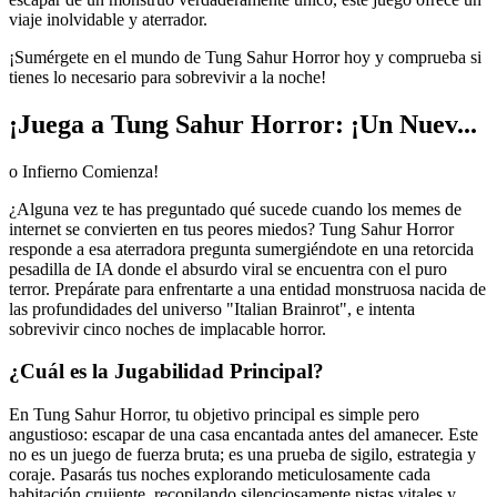
viaje inolvidable y aterrador.
¡Sumérgete en el mundo de Tung Sahur Horror hoy y comprueba si
tienes lo necesario para sobrevivir a la noche!
¡Juega a Tung Sahur Horror: ¡Un Nuev...
o Infierno Comienza!
¿Alguna vez te has preguntado qué sucede cuando los memes de
internet se convierten en tus peores miedos? Tung Sahur Horror
responde a esa aterradora pregunta sumergiéndote en una retorcida
pesadilla de IA donde el absurdo viral se encuentra con el puro
terror. Prepárate para enfrentarte a una entidad monstruosa nacida de
las profundidades del universo "Italian Brainrot", e intenta
sobrevivir cinco noches de implacable horror.
¿Cuál es la Jugabilidad Principal?
En Tung Sahur Horror, tu objetivo principal es simple pero
angustioso: escapar de una casa encantada antes del amanecer. Este
no es un juego de fuerza bruta; es una prueba de sigilo, estrategia y
coraje. Pasarás tus noches explorando meticulosamente cada
habitación crujiente, recopilando silenciosamente pistas vitales y