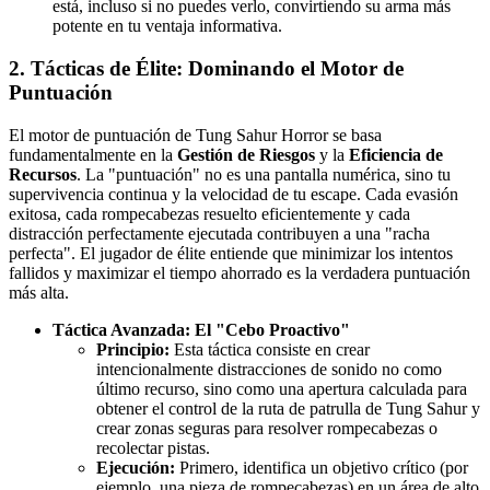
está, incluso si no puedes verlo, convirtiendo su arma más
potente en tu ventaja informativa.
2. Tácticas de Élite: Dominando el Motor de
Puntuación
El motor de puntuación de Tung Sahur Horror se basa
fundamentalmente en la
Gestión de Riesgos
y la
Eficiencia de
Recursos
. La "puntuación" no es una pantalla numérica, sino tu
supervivencia continua y la velocidad de tu escape. Cada evasión
exitosa, cada rompecabezas resuelto eficientemente y cada
distracción perfectamente ejecutada contribuyen a una "racha
perfecta". El jugador de élite entiende que minimizar los intentos
fallidos y maximizar el tiempo ahorrado es la verdadera puntuación
más alta.
Táctica Avanzada: El "Cebo Proactivo"
Principio:
Esta táctica consiste en crear
intencionalmente distracciones de sonido no como
último recurso, sino como una apertura calculada para
obtener el control de la ruta de patrulla de Tung Sahur y
crear zonas seguras para resolver rompecabezas o
recolectar pistas.
Ejecución:
Primero, identifica un objetivo crítico (por
ejemplo, una pieza de rompecabezas) en un área de alto