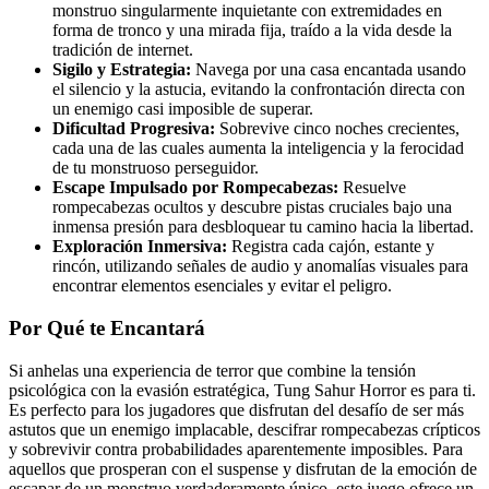
monstruo singularmente inquietante con extremidades en
forma de tronco y una mirada fija, traído a la vida desde la
tradición de internet.
Sigilo y Estrategia:
Navega por una casa encantada usando
el silencio y la astucia, evitando la confrontación directa con
un enemigo casi imposible de superar.
Dificultad Progresiva:
Sobrevive cinco noches crecientes,
cada una de las cuales aumenta la inteligencia y la ferocidad
de tu monstruoso perseguidor.
Escape Impulsado por Rompecabezas:
Resuelve
rompecabezas ocultos y descubre pistas cruciales bajo una
inmensa presión para desbloquear tu camino hacia la libertad.
Exploración Inmersiva:
Registra cada cajón, estante y
rincón, utilizando señales de audio y anomalías visuales para
encontrar elementos esenciales y evitar el peligro.
Por Qué te Encantará
Si anhelas una experiencia de terror que combine la tensión
psicológica con la evasión estratégica, Tung Sahur Horror es para ti.
Es perfecto para los jugadores que disfrutan del desafío de ser más
astutos que un enemigo implacable, descifrar rompecabezas crípticos
y sobrevivir contra probabilidades aparentemente imposibles. Para
aquellos que prosperan con el suspense y disfrutan de la emoción de
escapar de un monstruo verdaderamente único, este juego ofrece un