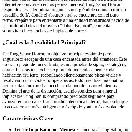
internet se convierten en tus peores miedos? Tung Sahur Horror
responde a esa aterradora pregunta sumergiéndote en una retorcida
pesadilla de IA donde el absurdo viral se encuentra con el puro
terror. Prepárate para enfrentarte a una entidad monstruosa nacida de
las profundidades del universo "Italian Brainrot", e intenta
sobrevivir cinco noches de implacable horror.
¿Cuál es la Jugabilidad Principal?
En Tung Sahur Horror, tu objetivo principal es simple pero
angustioso: escapar de una casa encantada antes del amanecer. Este
no es un juego de fuerza bruta; es una prueba de sigilo, estrategia y
coraje. Pasarás tus noches explorando meticulosamente cada
habitación crujiente, recopilando silenciosamente pistas vitales y
resolviendo intrincados rompecabezas, todo mientras una criatura
perturbada e inexpresiva acecha cada uno de tus movimientos.
Domina el arte de la distracción, usando sonidos para atraer al
implacable Tung Sahur, comprando preciosos segundos para
avanzar en tu escape. Cada noche intensifica el terror, haciendo que
tu acosador sea más inteligente, más rápido y aún más despiadado.
Características Clave
Terror Impulsado por Memes:
Encuentra a Tung Sahur, un