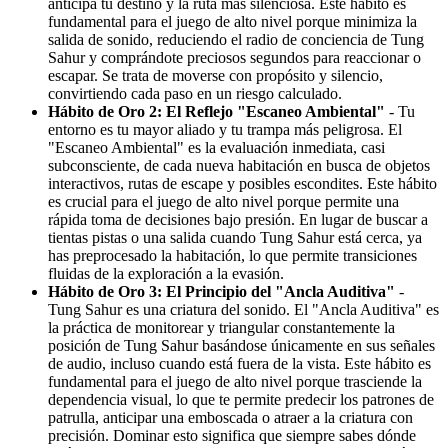
anticipa tu destino y la ruta más silenciosa. Este hábito es
fundamental para el juego de alto nivel porque minimiza la
salida de sonido, reduciendo el radio de conciencia de Tung
Sahur y comprándote preciosos segundos para reaccionar o
escapar. Se trata de moverse con propósito y silencio,
convirtiendo cada paso en un riesgo calculado.
Hábito de Oro 2: El Reflejo "Escaneo Ambiental"
- Tu
entorno es tu mayor aliado y tu trampa más peligrosa. El
"Escaneo Ambiental" es la evaluación inmediata, casi
subconsciente, de cada nueva habitación en busca de objetos
interactivos, rutas de escape y posibles escondites. Este hábito
es crucial para el juego de alto nivel porque permite una
rápida toma de decisiones bajo presión. En lugar de buscar a
tientas pistas o una salida cuando Tung Sahur está cerca, ya
has preprocesado la habitación, lo que permite transiciones
fluidas de la exploración a la evasión.
Hábito de Oro 3: El Principio del "Ancla Auditiva"
-
Tung Sahur es una criatura del sonido. El "Ancla Auditiva" es
la práctica de monitorear y triangular constantemente la
posición de Tung Sahur basándose únicamente en sus señales
de audio, incluso cuando está fuera de la vista. Este hábito es
fundamental para el juego de alto nivel porque trasciende la
dependencia visual, lo que te permite predecir los patrones de
patrulla, anticipar una emboscada o atraer a la criatura con
precisión. Dominar esto significa que siempre sabes dónde