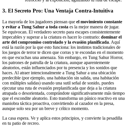
3. El Secreto Pro: Una Ventaja Contra-Intuitiva
La mayoría de los jugadores piensan que
el movimiento constante
y evitar a Tung Sahur a toda costa
es la mejor manera de jugar.
Se equivocan. El verdadero secreto para escapes consistentemente
impecables y superar a la criatura es hacer lo contrario:
dominar el
arte del compromiso controlado y la evasión planificada
. Aquí
está la razón por la que esto funciona: los instintos tradicionales de
los juegos de terror te dicen que corras y te escondas en el momento
en que escuchas una amenaza. Sin embargo, en Tung Sahur Horror,
los patrones de patrulla de la criatura, aunque aparentemente
aleatorios, están influenciados por tu presencia y los sonidos que
haces. Al atraer intencionalmente a Tung Sahur a una ubicación
predecible (por ejemplo, una habitación sin salida, una habitación
con múltiples salidas) usando una sutil señal de sonido, puedes
ejecutar una ruta de evasión preplanificada que deja a la criatura
atrapada o desorientada, comprándote significativamente más tiempo
que el escondite aleatorio. Esto transforma un pánico reactivo en una
maniobra táctica proactiva, convirtiendo al cazador en la presa,
aunque solo sea por un breve y crítico momento.
La casa espera. Ve y aplica estos principios, y convierte la pesadilla
en tu patio de recreo.