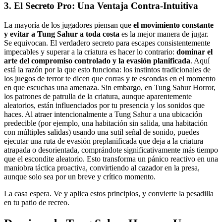
3. El Secreto Pro: Una Ventaja Contra-Intuitiva
La mayoría de los jugadores piensan que
el movimiento constante
y evitar a Tung Sahur a toda costa
es la mejor manera de jugar.
Se equivocan. El verdadero secreto para escapes consistentemente
impecables y superar a la criatura es hacer lo contrario:
dominar el
arte del compromiso controlado y la evasión planificada
. Aquí
está la razón por la que esto funciona: los instintos tradicionales de
los juegos de terror te dicen que corras y te escondas en el momento
en que escuchas una amenaza. Sin embargo, en Tung Sahur Horror,
los patrones de patrulla de la criatura, aunque aparentemente
aleatorios, están influenciados por tu presencia y los sonidos que
haces. Al atraer intencionalmente a Tung Sahur a una ubicación
predecible (por ejemplo, una habitación sin salida, una habitación
con múltiples salidas) usando una sutil señal de sonido, puedes
ejecutar una ruta de evasión preplanificada que deja a la criatura
atrapada o desorientada, comprándote significativamente más tiempo
que el escondite aleatorio. Esto transforma un pánico reactivo en una
maniobra táctica proactiva, convirtiendo al cazador en la presa,
aunque solo sea por un breve y crítico momento.
La casa espera. Ve y aplica estos principios, y convierte la pesadilla
en tu patio de recreo.