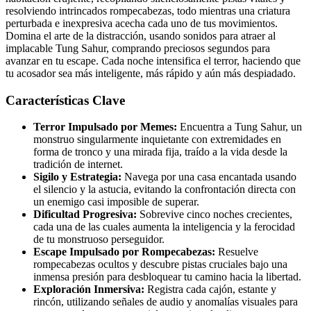
resolviendo intrincados rompecabezas, todo mientras una criatura
perturbada e inexpresiva acecha cada uno de tus movimientos.
Domina el arte de la distracción, usando sonidos para atraer al
implacable Tung Sahur, comprando preciosos segundos para
avanzar en tu escape. Cada noche intensifica el terror, haciendo que
tu acosador sea más inteligente, más rápido y aún más despiadado.
Características Clave
Terror Impulsado por Memes:
Encuentra a Tung Sahur, un
monstruo singularmente inquietante con extremidades en
forma de tronco y una mirada fija, traído a la vida desde la
tradición de internet.
Sigilo y Estrategia:
Navega por una casa encantada usando
el silencio y la astucia, evitando la confrontación directa con
un enemigo casi imposible de superar.
Dificultad Progresiva:
Sobrevive cinco noches crecientes,
cada una de las cuales aumenta la inteligencia y la ferocidad
de tu monstruoso perseguidor.
Escape Impulsado por Rompecabezas:
Resuelve
rompecabezas ocultos y descubre pistas cruciales bajo una
inmensa presión para desbloquear tu camino hacia la libertad.
Exploración Inmersiva:
Registra cada cajón, estante y
rincón, utilizando señales de audio y anomalías visuales para