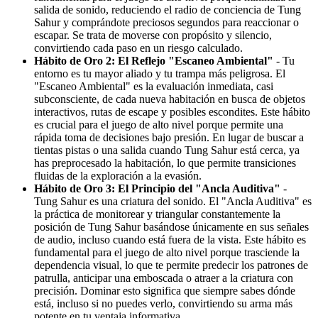
salida de sonido, reduciendo el radio de conciencia de Tung
Sahur y comprándote preciosos segundos para reaccionar o
escapar. Se trata de moverse con propósito y silencio,
convirtiendo cada paso en un riesgo calculado.
Hábito de Oro 2: El Reflejo "Escaneo Ambiental"
- Tu
entorno es tu mayor aliado y tu trampa más peligrosa. El
"Escaneo Ambiental" es la evaluación inmediata, casi
subconsciente, de cada nueva habitación en busca de objetos
interactivos, rutas de escape y posibles escondites. Este hábito
es crucial para el juego de alto nivel porque permite una
rápida toma de decisiones bajo presión. En lugar de buscar a
tientas pistas o una salida cuando Tung Sahur está cerca, ya
has preprocesado la habitación, lo que permite transiciones
fluidas de la exploración a la evasión.
Hábito de Oro 3: El Principio del "Ancla Auditiva"
-
Tung Sahur es una criatura del sonido. El "Ancla Auditiva" es
la práctica de monitorear y triangular constantemente la
posición de Tung Sahur basándose únicamente en sus señales
de audio, incluso cuando está fuera de la vista. Este hábito es
fundamental para el juego de alto nivel porque trasciende la
dependencia visual, lo que te permite predecir los patrones de
patrulla, anticipar una emboscada o atraer a la criatura con
precisión. Dominar esto significa que siempre sabes dónde
está, incluso si no puedes verlo, convirtiendo su arma más
potente en tu ventaja informativa.