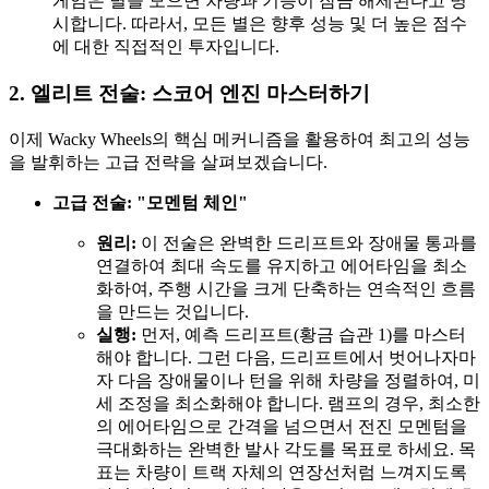
게임은 별을 모으면 차량과 기능이 잠금 해제된다고 명
시합니다. 따라서, 모든 별은 향후 성능 및 더 높은 점수
에 대한 직접적인 투자입니다.
2. 엘리트 전술: 스코어 엔진 마스터하기
이제 Wacky Wheels의 핵심 메커니즘을 활용하여 최고의 성능
을 발휘하는 고급 전략을 살펴보겠습니다.
고급 전술: "모멘텀 체인"
원리:
이 전술은 완벽한 드리프트와 장애물 통과를
연결하여 최대 속도를 유지하고 에어타임을 최소
화하여, 주행 시간을 크게 단축하는 연속적인 흐름
을 만드는 것입니다.
실행:
먼저, 예측 드리프트(황금 습관 1)를 마스터
해야 합니다. 그런 다음, 드리프트에서 벗어나자마
자 다음 장애물이나 턴을 위해 차량을 정렬하여, 미
세 조정을 최소화해야 합니다. 램프의 경우, 최소한
의 에어타임으로 간격을 넘으면서 전진 모멘텀을
극대화하는 완벽한 발사 각도를 목표로 하세요. 목
표는 차량이 트랙 자체의 연장선처럼 느껴지도록