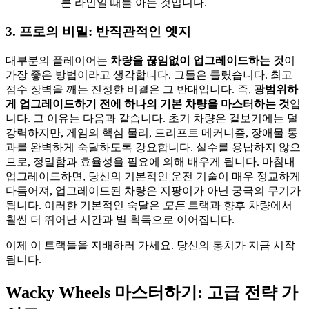
른 라인일 때를 아는 것입니다.
3. 프로의 비밀: 반직관적인 엣지
대부분의 플레이어는
차량을 끊임없이 업그레이드하는 것
이
가장 좋은 방법이라고 생각합니다. 그들은 틀렸습니다. 최고
점수 장벽을 깨는 진정한 비결은 그 반대입니다. 즉,
광범위하
게 업그레이드하기 전에 하나의 기본 차량을 마스터하는 것
입
니다. 그 이유는 다음과 같습니다. 초기 차량은 겉보기에는 덜
강력하지만, 게임의 핵심 물리, 드리프트 메커니즘, 장애물 통
과를 완벽하게 숙달하도록 강요합니다. 실수를 용납하지 않으
므로, 정밀함과 효율성을 필요에 의해 배우게 됩니다. 마침내
업그레이드하면, 당신의 기본적인 운전 기술이 매우 정교하게
다듬어져, 업그레이드된 차량은 지팡이가 아닌 궁극의 무기가
됩니다. 이러한 기본적인 숙달은
모든
트랙과 향후 차량에서
훨씬 더 뛰어난 시간과 별 획득으로 이어집니다.
이제 이 트랙들을 지배하러 가세요. 당신의 통치가 지금 시작
됩니다.
Wacky Wheels 마스터하기: 고급 전략 가