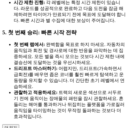
시간 제한 진행:
각 레벨에는 특정 시간 제한이 있습니
다. 라운드를 성공적으로 완료하고 다음 도전을 잠금 해
제하려면 타이머가 만료되기 전에 목표에 도달해야 합니
다. 빠른 시간과 별 수집에 대한 보상이 주어집니다.
5. 첫 번째 승리: 빠른 시작 전략
첫 번째 랩에서:
완벽함을 목표로 하지 마세요. 자동차의
움직임과 회전 및 경사로에 대한 반응을 파악하는 데 집
중하세요. 모든 별을 즉시 모으는 것보다 시간 제한 내에
결승선에 도달하는 것을 우선시하세요.
드리프트 마스터하기:
어렵지만, 드리프트(가속하면서
급회전)를 배우면 좁은 코너를 훨씬 빠르게 탐색하고 운
동량을 유지할 수 있습니다. 더 간단한 초기 레벨에서 연
습하세요.
관찰하고 적응하세요:
트랙의 새로운 섹션으로 서두르
기 전에 움직이는 장애물의 패턴을 잠시 관찰하세요. 흔
들리는 해머를 통과하거나 뒤집히는 플랫폼을 가로질러
움직임을 타이밍하는 것이 무작정 돌파하는 것보다 더
효과적입니다.
더 읽기