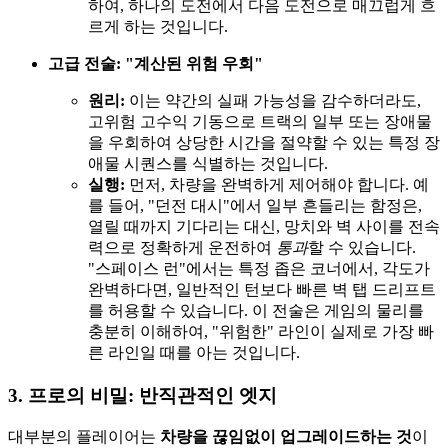
하여, 하나의 도전에서 다음 도전으로 매끄럽게 흐
르게 하는 것입니다.
고급 전술: "계산된 위험 우회"
원리:
이는 약간의 실패 가능성을 감수하더라도,
고위험 고수익 기동으로 트랙의 일부 또는 장애물
을 우회하여 상당한 시간을 절약할 수 있는 특정 장
애물 시퀀스를 식별하는 것입니다.
실행:
먼저, 차량을 완벽하게 제어해야 합니다. 예
를 들어, "던전 대시"에서 일부 흔들리는 함정은,
열릴 때까지 기다리는 대신, 망치와 벽 사이를 전속
력으로 정확하게 운전하여
통과
할 수 있습니다.
"스페이스 런"에서는 특정 좁은 코너에서, 각도가
완벽하다면, 일반적인 턴보다 빠른 벽 탭 드리프트
를 허용할 수 있습니다. 이 전술은 게임의 물리를
충분히 이해하여, "위험한" 라인이 실제로 가장 빠
른 라인일 때를 아는 것입니다.
3. 프로의 비밀: 반직관적인 엣지
대부분의 플레이어는
차량을 끊임없이 업그레이드하는 것
이