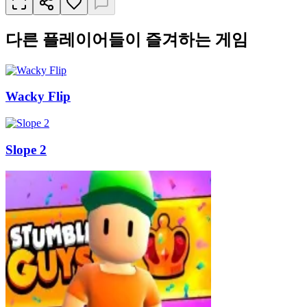
다른 플레이어들이 즐겨하는 게임
Wacky Flip
Slope 2