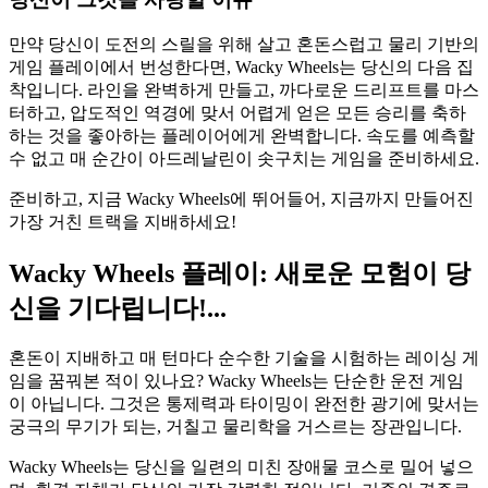
만약 당신이 도전의 스릴을 위해 살고 혼돈스럽고 물리 기반의
게임 플레이에서 번성한다면, Wacky Wheels는 당신의 다음 집
착입니다. 라인을 완벽하게 만들고, 까다로운 드리프트를 마스
터하고, 압도적인 역경에 맞서 어렵게 얻은 모든 승리를 축하
하는 것을 좋아하는 플레이어에게 완벽합니다. 속도를 예측할
수 없고 매 순간이 아드레날린이 솟구치는 게임을 준비하세요.
준비하고, 지금 Wacky Wheels에 뛰어들어, 지금까지 만들어진
가장 거친 트랙을 지배하세요!
Wacky Wheels 플레이: 새로운 모험이 당
신을 기다립니다!...
혼돈이 지배하고 매 턴마다 순수한 기술을 시험하는 레이싱 게
임을 꿈꿔본 적이 있나요? Wacky Wheels는 단순한 운전 게임
이 아닙니다. 그것은 통제력과 타이밍이 완전한 광기에 맞서는
궁극의 무기가 되는, 거칠고 물리학을 거스르는 장관입니다.
Wacky Wheels는 당신을 일련의 미친 장애물 코스로 밀어 넣으