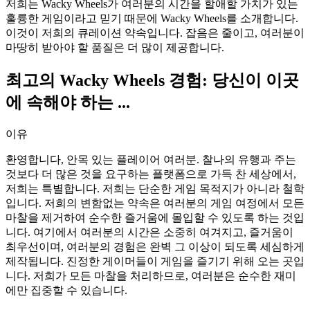
저희는 Wacky Wheels가 여러분의 시간을 할애할 가치가 있는
훌륭한 게임이라고 믿기 때문에 Wacky Wheels를 소개합니다.
이것이 저희의 큐레이션 약속입니다. 잡음은 줄이고, 여러분이
마땅히 받아야 할 품질은 더 많이 제공합니다.
최고의 Wacky Wheels 경험: 당신이 이곳
에 속해야 하는 ...
이유
환영합니다, 안목 있는 플레이어 여러분. 찰나의 유행과 주는
것보다 더 많은 것을 요구하는 플랫폼으로 가득 찬 세상에서,
저희는 특별합니다. 저희는 단순한 게임 목적지가 아니라 철학
입니다. 저희의 변함없는 약속은 여러분의 게임 여정에서 모든
마찰을 제거하여 순수한 즐거움에 몰입할 수 있도록 하는 것입
니다. 여기에서 여러분의 시간은 소중히 여겨지고, 즐거움이
최우선이며, 여러분의 경험은 완벽 그 이상이 되도록 세심하게
제작됩니다. 진정한 게이머들이 게임을 즐기기 위해 오는 곳입
니다. 저희가 모든 마찰을 처리하므로, 여러분은 순수한 재미
에만 집중할 수 있습니다.