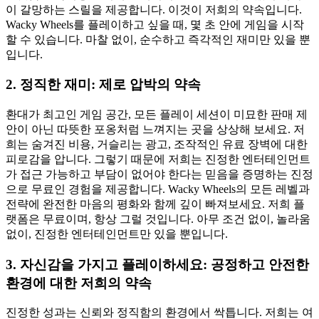
이 갈망하는 스릴을 제공합니다. 이것이 저희의 약속입니다.
Wacky Wheels를 플레이하고 싶을 때, 몇 초 안에 게임을 시작
할 수 있습니다. 마찰 없이, 순수하고 즉각적인 재미만 있을 뿐
입니다.
2. 정직한 재미: 제로 압박의 약속
환대가 최고인 게임 공간, 모든 플레이 세션이 미묘한 판매 제
안이 아닌 따뜻한 포옹처럼 느껴지는 곳을 상상해 보세요. 저
희는 숨겨진 비용, 거슬리는 광고, 조작적인 유료 장벽에 대한
피로감을 압니다. 그렇기 때문에 저희는 진정한 엔터테인먼트
가 접근 가능하고 부담이 없어야 한다는 믿음을 증명하는 진정
으로 무료인 경험을 제공합니다. Wacky Wheels의 모든 레벨과
전략에 완전한 마음의 평화와 함께 깊이 빠져보세요. 저희 플
랫폼은 무료이며, 항상 그럴 것입니다. 아무 조건 없이, 놀라움
없이, 진정한 엔터테인먼트만 있을 뿐입니다.
3. 자신감을 가지고 플레이하세요: 공정하고 안전한
환경에 대한 저희의 약속
진정한 성과는 신뢰와 정직함의 환경에서 싹틉니다. 저희는 여