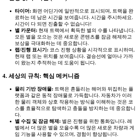
타이머:
화면 어딘가에 일반적으로 표시되며, 트랙을 완
료하는 데 남은 시간을 보여줍니다. 시간을 주시하세요.
시간이 다 되면 진출할 수 없습니다!
별 카운터:
현재 트랙에서 획득한 별의 수를 나타냅니다.
모든 별을 모으는 것은 새로운 콘텐츠를 잠금 해제하고
보상을 극대화하는 데 중요합니다.
랩/진행 표시기:
코스 진행 상황을 시각적으로 표시하며,
현재 랩 또는 위치를 보여줍니다. 결승선에 얼마나 가까
이 왔는지 추적하는 데 도움이 됩니다.
4. 세상의 규칙: 핵심 메커니즘
물리 기반 장애물:
트랙은 흔들리는 해머와 뒤집히는 플
랫폼과 같은 동적 장애물로 가득합니다. 자동차가 이러
한 물리 객체와 상호 작용하는 방식을 이해하는 것은 코
스를 효율적으로 탐색하고 충돌을 방지하는 데 중요합니
다.
별 수집 및 잠금 해제:
별은 진행을 위한 통화입니다. 레
벨에서 더 많은 별을 모을수록 더 많은 새로운 차량과 게
임 기능을 사용할 수 있으며, 경험이 향상됩니다.