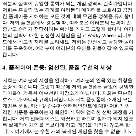
러분의 실력이 유일한 통화가 되는 게임 성역의 건축가입니다.
저희는 흔들림 없는 경계로 여러분의 데이터를 보호하고 공정
한 플레이를 저해하는 모든 것에 대해 무관용 정책을 유지합니
다. 저희 플랫폼에서 경쟁할 때, 여러분은 여러분의 노력이 존
중받고 승리가 정당하다는 확신을 가지고 그렇게 합니다. 여러
분의 실력에 대한 진정한 시험임을 알고 Wacky Wheels 리더보
드에서 최고의 자리를 노리세요. 저희는 안전하고 공정한 놀이
터를 구축하여, 여러분이 여러분의 유산을 만들어갈 수 있도록
합니다.
4. 플레이어 존중: 엄선된, 품질 우선의 세상
저희는 여러분의 지성을 인식하고 여러분의 안목 있는 취향을
소중히 여깁니다. 그렇기 때문에 저희 플랫폼은 끝없이 평범한
타이틀이 가득한 어수선한 저장소가 아닙니다. 저희는 단순히
호스트가 아니라 큐레이터입니다. 저희 플랫폼에 소개된 모든
게임은 품질, 혁신 및 순수한 엔터테인먼트에 대한 저희의 엄
격한 기준을 충족하는지 확인하기 위해 엄격한 선택 과정을 거
칩니다. 저희 인터페이스는 깨끗하고 빠르며 방해가 되지 않도
록 설계되어 게임을 돋보이게 하고, 게임을 가리지 않도록 합
니다. 여기에서는 수천 개의 복제된 게임을 찾을 수 없습니다.