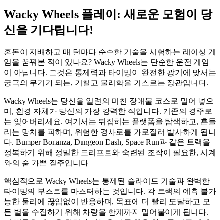
Wacky Wheels 플레이: 새로운 모험이 당
신을 기다립니다!
혼돈이 지배하고 매 턴마다 순수한 기술을 시험하는 레이싱 게
임을 꿈꿔본 적이 있나요? Wacky Wheels는 단순한 운전 게임
이 아닙니다. 그것은 통제력과 타이밍이 완전한 광기에 맞서는
궁극의 무기가 되는, 거칠고 물리학을 거스르는 장관입니다.
Wacky Wheels는 당신을 일련의 미친 장애물 코스로 밀어 넣으
며, 환경 자체가 당신의 가장 강력한 적입니다. 기존의 경주로
는 잊어버리세요. 여기서는 뒤집히는 플랫폼을 탐색하고, 흔들
리는 망치를 피하며, 위험한 경사로를 가로질러 발사하게 됩니
다. Bumper Bonanza, Dungeon Dash, Space Run과 같은 트랙을
정복하기 위해 정밀한 드리프트와 숙련된 조작이 필요한, 시계
와의 숨 가쁜 질주입니다.
핵심적으로 Wacky Wheels는 통제된 슬라이드 기술과 완벽한
타이밍의 부스트를 마스터하는 것입니다. 각 트랙의 예측 불가
능한 물리에 끊임없이 반응하며, 목표에 더 빨리 도달하고 모
든 별을 수집하기 위해 차량을 한계까지 밀어붙이게 됩니다.