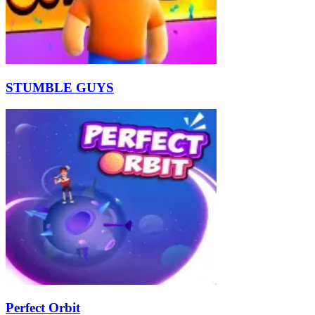
STUMBLE GUYS
Perfect Orbit