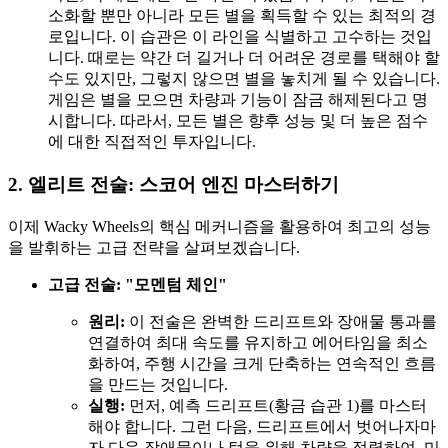
소화할 뿐만 아니라 모든 별을 획득할 수 있는 최적의 경
로입니다. 이 습관은 이 라인을 식별하고 고수하는 것입
니다. 때로는 약간 더 길거나 더 어려운 경로를 택해야 할
수도 있지만, 그렇지 않으면 별을 놓치게 될 수 있습니다.
게임은 별을 모으면 차량과 기능이 잠금 해제된다고 명
시합니다. 따라서, 모든 별은 향후 성능 및 더 높은 점수
에 대한 직접적인 투자입니다.
2. 엘리트 전술: 스코어 엔진 마스터하기
이제 Wacky Wheels의 핵심 메커니즘을 활용하여 최고의 성능
을 발휘하는 고급 전략을 살펴보겠습니다.
고급 전술: "모멘텀 체인"
원리:
이 전술은 완벽한 드리프트와 장애물 통과를
연결하여 최대 속도를 유지하고 에어타임을 최소
화하여, 주행 시간을 크게 단축하는 연속적인 흐름
을 만드는 것입니다.
실행:
먼저, 예측 드리프트(황금 습관 1)를 마스터
해야 합니다. 그런 다음, 드리프트에서 벗어나자마
자 다음 장애물이나 턴을 위해 차량을 정렬하여, 미