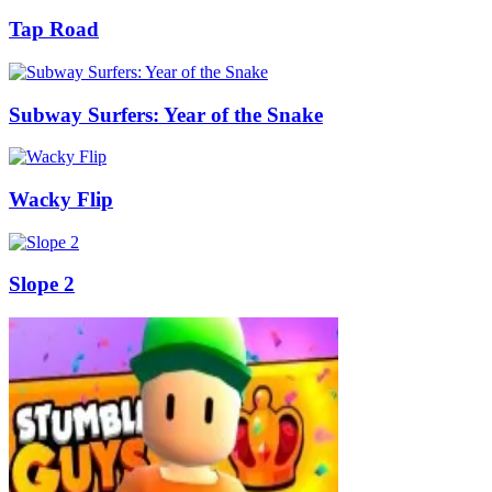
Tap Road
Subway Surfers: Year of the Snake
Wacky Flip
Slope 2