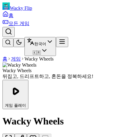
Wacky Flip
홈
모든 게임
한국어
🇰🇷
홈
게임
Wacky Wheels
Wacky Wheels
뒤집고, 드리프트하고, 혼돈을 정복하세요!
게임 플레이
Wacky Wheels