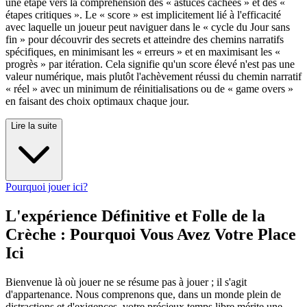
une étape vers la compréhension des « astuces cachées » et des «
étapes critiques ». Le « score » est implicitement lié à l'efficacité
avec laquelle un joueur peut naviguer dans le « cycle du Jour sans
fin » pour découvrir des secrets et atteindre des chemins narratifs
spécifiques, en minimisant les « erreurs » et en maximisant les «
progrès » par itération. Cela signifie qu'un score élevé n'est pas une
valeur numérique, mais plutôt l'achèvement réussi du chemin narratif
« réel » avec un minimum de réinitialisations ou de « game overs »
en faisant des choix optimaux chaque jour.
Lire la suite
Pourquoi jouer ici?
L'expérience Définitive et Folle de la
Crèche : Pourquoi Vous Avez Votre Place
Ici
Bienvenue là où jouer ne se résume pas à jouer ; il s'agit
d'appartenance. Nous comprenons que, dans un monde plein de
distractions et d'exigences, votre précieux temps libre mérite une