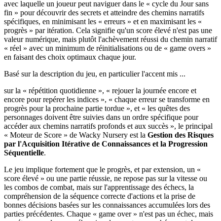
avec laquelle un joueur peut naviguer dans le « cycle du Jour sans
fin » pour découvrir des secrets et atteindre des chemins narratifs
spécifiques, en minimisant les « erreurs » et en maximisant les «
progrès » par itération. Cela signifie qu'un score élevé n'est pas une
valeur numérique, mais plutôt l'achèvement réussi du chemin narratif
« réel » avec un minimum de réinitialisations ou de « game overs »
en faisant des choix optimaux chaque jour.
Basé sur la description du jeu, en particulier l'accent mis ...
sur la « répétition quotidienne », « rejouer la journée encore et
encore pour repérer les indices », « chaque erreur se transforme en
progrès pour la prochaine partie tordue », et « les quêtes des
personnages doivent être suivies dans un ordre spécifique pour
accéder aux chemins narratifs profonds et aux succès », le principal
« Moteur de Score » de Wacky Nursery est la
Gestion des Risques
par l'Acquisition Itérative de Connaissances et la Progression
Séquentielle
.
Le jeu implique fortement que le progrès, et par extension, un «
score élevé » ou une partie réussie, ne repose pas sur la vitesse ou
les combos de combat, mais sur l'apprentissage des échecs, la
compréhension de la séquence correcte d'actions et la prise de
bonnes décisions basées sur les connaissances accumulées lors des
parties précédentes. Chaque « game over » n'est pas un échec, mais