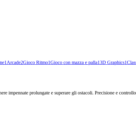
ne
1
Arcade
2
Gioco Ritmo
1
Gioco con mazza e palla
1
3D Graphics
1
Clas
tenere impennate prolungate e superare gli ostacoli. Precisione e controll