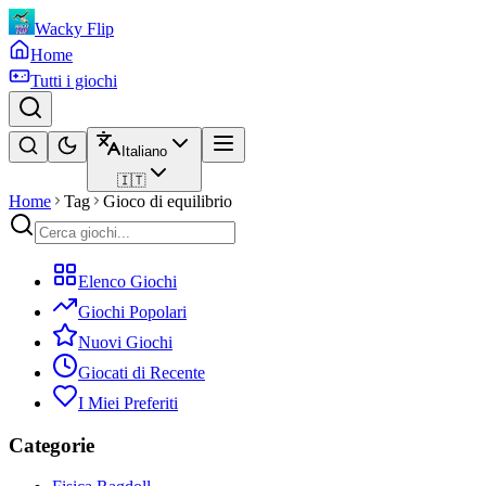
Wacky Flip
Home
Tutti i giochi
Italiano
🇮🇹
Home
Tag
Gioco di equilibrio
Elenco Giochi
Giochi Popolari
Nuovi Giochi
Giocati di Recente
I Miei Preferiti
Categorie