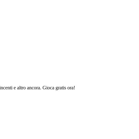
ncenti e altro ancora. Gioca gratis ora!