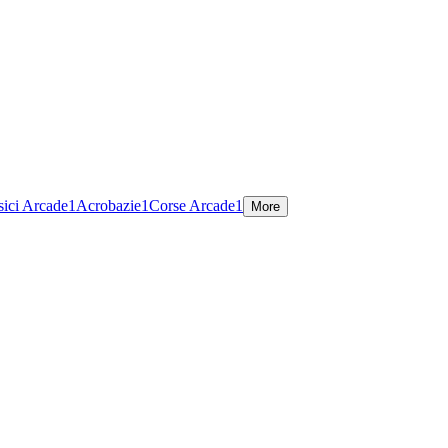
sici Arcade
1
Acrobazie
1
Corse Arcade
1
More