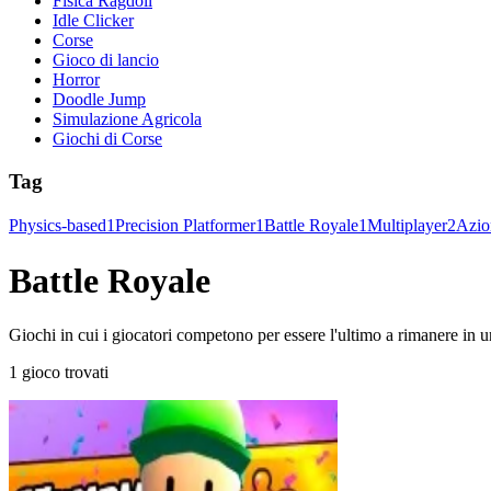
Fisica Ragdoll
Idle Clicker
Corse
Gioco di lancio
Horror
Doodle Jump
Simulazione Agricola
Giochi di Corse
Tag
Physics-based
1
Precision Platformer
1
Battle Royale
1
Multiplayer
2
Azio
Battle Royale
Giochi in cui i giocatori competono per essere l'ultimo a rimanere in un
1 gioco trovati