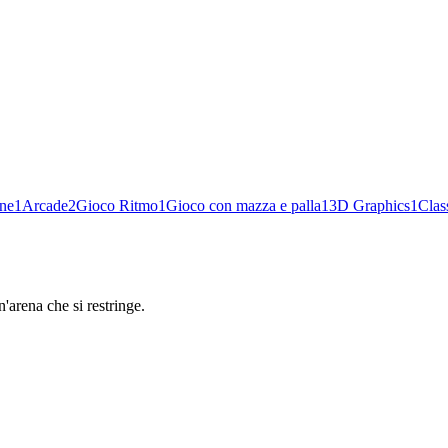
ne
1
Arcade
2
Gioco Ritmo
1
Gioco con mazza e palla
1
3D Graphics
1
Clas
'arena che si restringe.