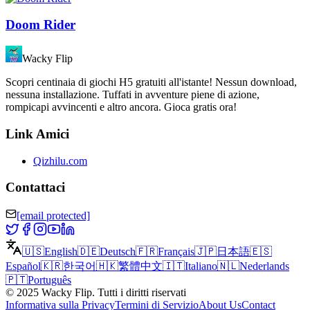
Doom Rider
Wacky Flip
Scopri centinaia di giochi H5 gratuiti all'istante! Nessun download,
nessuna installazione. Tuffati in avventure piene di azione,
rompicapi avvincenti e altro ancora. Gioca gratis ora!
Link Amici
Qizhilu.com
Contattaci
[email protected]
🇺🇸
English
🇩🇪
Deutsch
🇫🇷
Français
🇯🇵
日本語
🇪🇸
Español
🇰🇷
한국어
🇭🇰
繁體中文
🇮🇹
Italiano
🇳🇱
Nederlands
🇵🇹
Português
©
2025
Wacky Flip
.
Tutti i diritti riservati
Informativa sulla Privacy
Termini di Servizio
About Us
Contact