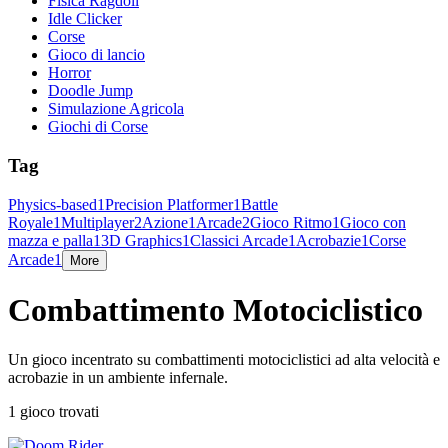
Fisica Ragdoll
Idle Clicker
Corse
Gioco di lancio
Horror
Doodle Jump
Simulazione Agricola
Giochi di Corse
Tag
Physics-based
1
Precision Platformer
1
Battle
Royale
1
Multiplayer
2
Azione
1
Arcade
2
Gioco Ritmo
1
Gioco con
mazza e palla
1
3D Graphics
1
Classici Arcade
1
Acrobazie
1
Corse
Arcade
1
More
Combattimento Motociclistico
Un gioco incentrato su combattimenti motociclistici ad alta velocità e
acrobazie in un ambiente infernale.
1 gioco trovati