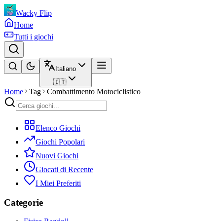
Wacky Flip
Home
Tutti i giochi
Italiano
🇮🇹
Home
Tag
Combattimento Motociclistico
Elenco Giochi
Giochi Popolari
Nuovi Giochi
Giocati di Recente
I Miei Preferiti
Categorie