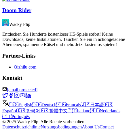
Doom Rider
Wacky Flip
Entdecken Sie Hunderte kostenloser H5-Spiele sofort! Keine
Downloads, keine Installationen. Tauchen Sie ein in actiongeladene
Abenteuer, spannende Rätsel und mehr. Jetzt kostenlos spielen!
Partner-Links
Qizhilu.com
Kontakt
[email protected]
🇺🇸
English
🇩🇪
Deutsch
🇫🇷
Français
🇯🇵
日本語
🇪🇸
Español
🇰🇷
한국어
🇭🇰
繁體中文
🇮🇹
Italiano
🇳🇱
Nederlands
🇵🇹
Português
©
2025
Wacky Flip
.
Alle Rechte vorbehalten
Datenschutzrichtlinie
Nutzungsbedingungen
About Us
Contact