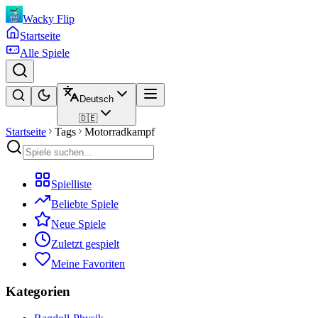
Wacky Flip
Startseite
Alle Spiele
Deutsch
🇩🇪
Startseite
Tags
Motorradkampf
Spielliste
Beliebte Spiele
Neue Spiele
Zuletzt gespielt
Meine Favoriten
Kategorien