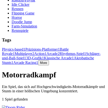
Ragdoll-Physik
Idle Clicker
Rennen
Flipping Game
Horror
Doodle Jump
Farm-Simulation
Rennspiele
Tags
Physics-based
1
Präzisions-Platformer
1
Battle
Royale
1
Multiplayer
2
Action
1
Arcade
2
Rhythmus-Spiel
1
Schläger-
und-Ball-Spiel
1
3D-Grafik
1
Klassische Arcade
1
Akrobatische
Stunts
1
Arcade Racing
1
More
Motorradkampf
Ein Spiel, das sich auf Hochgeschwindigkeits-Motorradkämpfe und
Stunts in einer höllischen Umgebung konzentriert.
1 Spiel gefunden