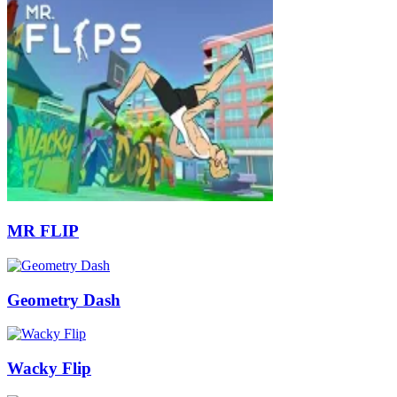
MR FLIP
Geometry Dash
Wacky Flip