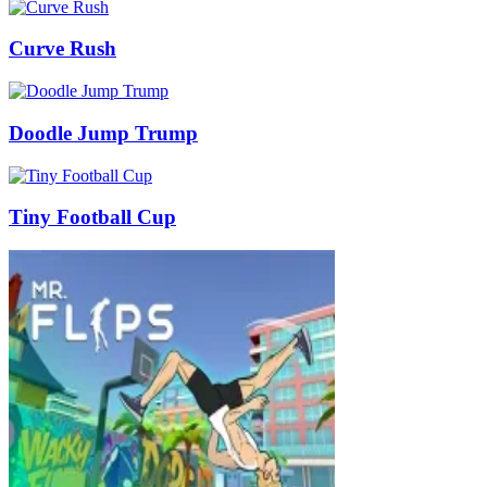
Curve Rush
Doodle Jump Trump
Tiny Football Cup