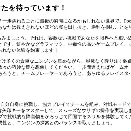
あなたを待っています！
歩跳ねるごとに最後の瞬間になるかもしれない世界で。Poor 
あなたは数えきれないほどの罠を出し抜き、勝利を掴むことを
へ飛び込みましょう。それは、容赦ない挑戦であなたを限界へと
す。鮮やかなグラフィック、中毒性の高いゲームプレイ、そして3
られない体験を約束します！
できるだけ多くの貴重なニンジンを集めながら、容赦なく降り注
数々の巧妙な罠を想像してください。一歩間違えればゲームオ
あろうと、チームプレーヤーであろうと、あらゆるプレイスタ
自分自身に挑戦し、協力プレイでチームを組み、対戦モード
2は矢印キーをマスターして、スムーズなウサギの操作を実現し
ブで挑戦的な障害物をかろうじて回避するスリルを体験してく
要性と、ニンジンの探索とのバランスを取りましょう。