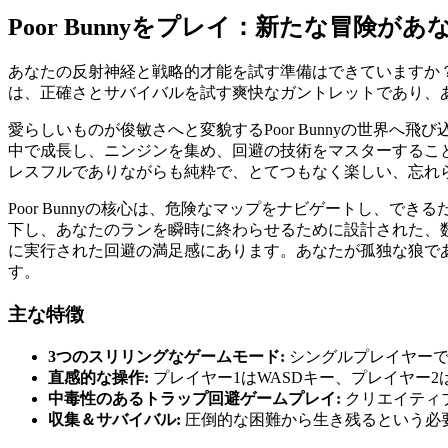
Poor Bunnyをプレイ：新たな冒険が
あなたの反射神経と戦略的才能を試す準備はできていますか？一
は、正確さとサバイバルを試す爽快なガントレットであり、
愛らしいものが俊敏さへと変貌するPoor Bunnyの世界
中で成長し、ニンジンを集め、回避の技術をマスターすることで
レスフルでありながらも純粋で、とてつもなく楽しい、忘れ
Poor Bunnyの核心は、危険なマップをナビゲートし、
下し、あなたのランを瞬時に終わらせるために設計された、
に実行された回避の満足感にあります。あなたが孤独な狼で
す。
主な特徴
3つのスリリングなゲームモード:
シングルプレイヤーで
直感的な操作:
プレイヤー1はWASDキー、プレイヤー
中毒性のあるトラップ回避ゲームプレイ:
クリエイティ
収集＆サバイバル:
圧倒的な困難から生き残るという必