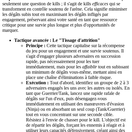
seulement une question de kills ; il s'agit de kills
efficaces
qui se
transforment en contrôle soutenu de l'arène. Cela signifie minimiser
les dégâts subis tout en maximisant les dégâts infligés par
engagement, préservant ainsi votre santé en tant que ressource
critique pour une survie plus longue et plus d'opportunités de
marquer.
Tactique avancée : Le "Tissage d'attrition"
Principe :
Cette tactique capitalise sur la récompense
du jeu pour un engagement et une survie soutenus. Il
s'agit d'engager plusieurs adversaires en succession
rapide, pas nécessairement pour les tuer
immédiatement, mais pour les
affaiblir
tout en subissant
un minimum de dégâts vous-même, mettant ainsi en
place une chaîne d'éliminations à faible risque.
Exécution :
Tout d'abord, identifiez un groupe de 2 à 3
adversaires engagés les uns avec les autres ou isolés. En
tant que Guerrier/Tank, lancez une rapide rafale de
dégâts sur l'un d'eux, puis désengagez-vous
immédiatement en utilisant des manœuvres d'évasion
(Ninja) ou en absorbant un seul coup (Tank/Guerrier)
tout en vous concentrant sur une seconde cible.
Résistez à l'envie de chasser pour le kill. L'objectif est
de répartir les dégâts, forçant les ennemis à réagir et à
utiliser leurs capacités défensivement, créant ainsi des