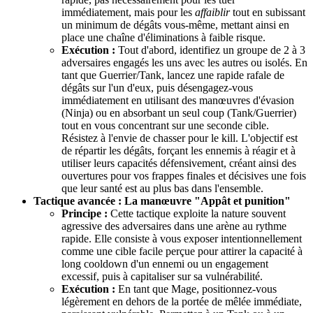
immédiatement, mais pour les
affaiblir
tout en subissant
un minimum de dégâts vous-même, mettant ainsi en
place une chaîne d'éliminations à faible risque.
Exécution :
Tout d'abord, identifiez un groupe de 2 à 3
adversaires engagés les uns avec les autres ou isolés. En
tant que Guerrier/Tank, lancez une rapide rafale de
dégâts sur l'un d'eux, puis désengagez-vous
immédiatement en utilisant des manœuvres d'évasion
(Ninja) ou en absorbant un seul coup (Tank/Guerrier)
tout en vous concentrant sur une seconde cible.
Résistez à l'envie de chasser pour le kill. L'objectif est
de répartir les dégâts, forçant les ennemis à réagir et à
utiliser leurs capacités défensivement, créant ainsi des
ouvertures pour vos frappes finales et décisives une fois
que leur santé est au plus bas dans l'ensemble.
Tactique avancée : La manœuvre "Appât et punition"
Principe :
Cette tactique exploite la nature souvent
agressive des adversaires dans une arène au rythme
rapide. Elle consiste à vous exposer intentionnellement
comme une cible facile perçue pour attirer la capacité à
long cooldown d'un ennemi ou un engagement
excessif, puis à capitaliser sur sa vulnérabilité.
Exécution :
En tant que Mage, positionnez-vous
légèrement en dehors de la portée de mêlée immédiate,