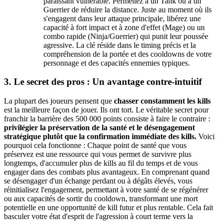
paraissant vulnérable. Permettez à un Tank ou à un
Guerrier de réduire la distance. Juste au moment où ils
s'engagent dans leur attaque principale, libérez une
capacité à fort impact et à zone d'effet (Mage) ou un
combo rapide (Ninja/Guerrier) qui punit leur poussée
agressive. La clé réside dans le timing précis et la
compréhension de la portée et des cooldowns de votre
personnage et des capacités ennemies typiques.
3. Le secret des pros : Un avantage contre-intuitif
La plupart des joueurs pensent que
chasser constamment les kills
est la meilleure façon de jouer. Ils ont tort. Le véritable secret pour
franchir la barrière des 500 000 points consiste à faire le contraire :
privilégier la préservation de la santé et le désengagement
stratégique plutôt que la confirmation immédiate des kills.
Voici
pourquoi cela fonctionne : Chaque point de santé que vous
préservez est une ressource qui vous permet de survivre plus
longtemps, d'accumuler plus de kills au fil du temps et de vous
engager dans des combats plus avantageux. En comprenant quand
se désengager d'un échange perdant ou à dégâts élevés, vous
réinitialisez l'engagement, permettant à votre santé de se régénérer
ou aux capacités de sortir du cooldown, transformant une mort
potentielle en une opportunité de kill futur et plus rentable. Cela fait
basculer votre état d'esprit de l'agression à court terme vers la