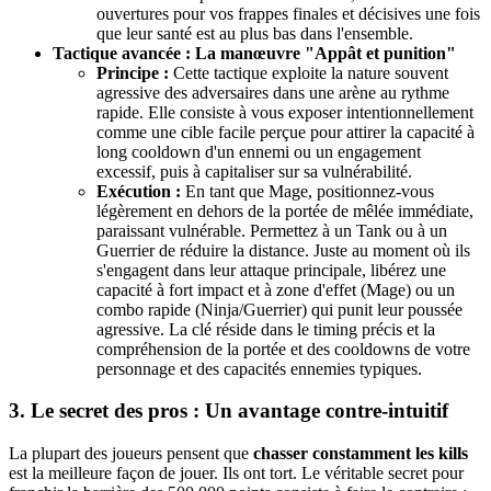
ouvertures pour vos frappes finales et décisives une fois
que leur santé est au plus bas dans l'ensemble.
Tactique avancée : La manœuvre "Appât et punition"
Principe :
Cette tactique exploite la nature souvent
agressive des adversaires dans une arène au rythme
rapide. Elle consiste à vous exposer intentionnellement
comme une cible facile perçue pour attirer la capacité à
long cooldown d'un ennemi ou un engagement
excessif, puis à capitaliser sur sa vulnérabilité.
Exécution :
En tant que Mage, positionnez-vous
légèrement en dehors de la portée de mêlée immédiate,
paraissant vulnérable. Permettez à un Tank ou à un
Guerrier de réduire la distance. Juste au moment où ils
s'engagent dans leur attaque principale, libérez une
capacité à fort impact et à zone d'effet (Mage) ou un
combo rapide (Ninja/Guerrier) qui punit leur poussée
agressive. La clé réside dans le timing précis et la
compréhension de la portée et des cooldowns de votre
personnage et des capacités ennemies typiques.
3. Le secret des pros : Un avantage contre-intuitif
La plupart des joueurs pensent que
chasser constamment les kills
est la meilleure façon de jouer. Ils ont tort. Le véritable secret pour