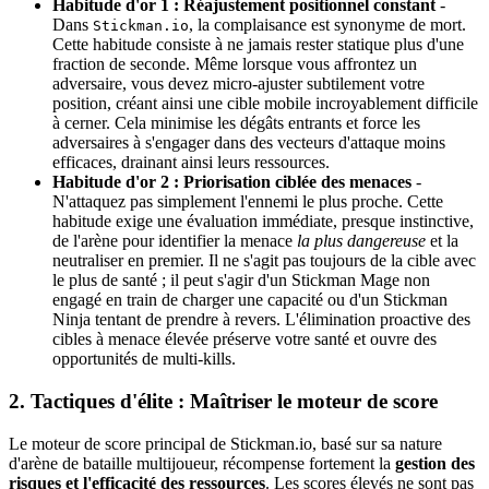
Habitude d'or 1 : Réajustement positionnel constant
-
Dans
, la complaisance est synonyme de mort.
Stickman.io
Cette habitude consiste à ne jamais rester statique plus d'une
fraction de seconde. Même lorsque vous affrontez un
adversaire, vous devez micro-ajuster subtilement votre
position, créant ainsi une cible mobile incroyablement difficile
à cerner. Cela minimise les dégâts entrants et force les
adversaires à s'engager dans des vecteurs d'attaque moins
efficaces, drainant ainsi leurs ressources.
Habitude d'or 2 : Priorisation ciblée des menaces
-
N'attaquez pas simplement l'ennemi le plus proche. Cette
habitude exige une évaluation immédiate, presque instinctive,
de l'arène pour identifier la menace
la plus dangereuse
et la
neutraliser en premier. Il ne s'agit pas toujours de la cible avec
le plus de santé ; il peut s'agir d'un Stickman Mage non
engagé en train de charger une capacité ou d'un Stickman
Ninja tentant de prendre à revers. L'élimination proactive des
cibles à menace élevée préserve votre santé et ouvre des
opportunités de multi-kills.
2. Tactiques d'élite : Maîtriser le moteur de score
Le moteur de score principal de Stickman.io, basé sur sa nature
d'arène de bataille multijoueur, récompense fortement la
gestion des
risques et l'efficacité des ressources
. Les scores élevés ne sont pas