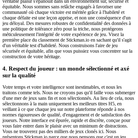
véritable plaisir s'épanouit dans un environnement sûr, sécurisé et
équitable. Nous sommes sans relâche engagés à favoriser une
communauté où chaque victoire est méritée grâce à l'habileté et
chaque défaite est une leçon apprise, et non une conséquence d'un
jeu déloyal. Des mesures robustes de confidentialité des données à
une politique de tolérance zéro pour la triche, nous protégeons
méticuleusement l'intégrité de votre expérience de jeu. Visez la
première place du classement de Stickman.io en sachant qu'il s'agit
d'un véritable test d'habileté. Nous construisons l'aire de jeu
sécurisée et équitable, afin que vous puissiez vous concentrer sur la
construction de votre héritage.
4. Respect du joueur : un monde sélectionné et axé
sur la qualité
Votre temps et votre intelligence sont inestimables, et nous les
traitons comme tels. Nous ne croyons pas qu'il faille vous submerger
d'une mer de jeux sans fin et non sélectionnés. Au lieu de cela, nous
sélectionnons à la main uniquement les meilleurs titres H5, en
veillant à ce que chaque jeu sur notre plateforme réponde à nos
normes rigoureuses de qualité, d'engagement et de satisfaction des
joueurs. Notre interface est épurée, rapide et discrète, conçue pour
vous faire entrer dans le plaisir avec un minimum de distractions.
Vous ne trouverez pas des milliers de jeux clonés ici. Nous
présentons Stickman.io parce que nous pensons que c'est un jeu