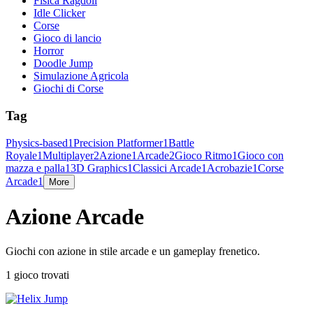
Fisica Ragdoll
Idle Clicker
Corse
Gioco di lancio
Horror
Doodle Jump
Simulazione Agricola
Giochi di Corse
Tag
Physics-based
1
Precision Platformer
1
Battle
Royale
1
Multiplayer
2
Azione
1
Arcade
2
Gioco Ritmo
1
Gioco con
mazza e palla
1
3D Graphics
1
Classici Arcade
1
Acrobazie
1
Corse
Arcade
1
More
Azione Arcade
Giochi con azione in stile arcade e un gameplay frenetico.
1 gioco trovati