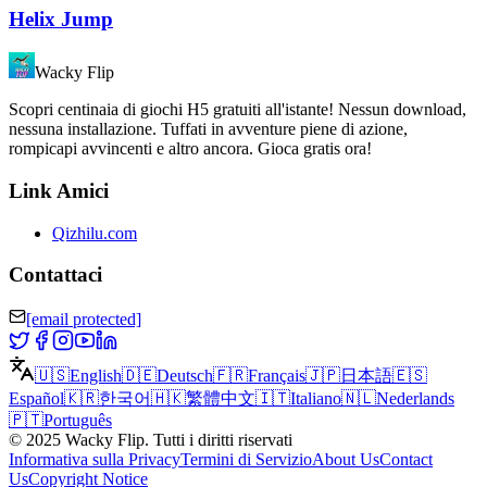
Helix Jump
Wacky Flip
Scopri centinaia di giochi H5 gratuiti all'istante! Nessun download,
nessuna installazione. Tuffati in avventure piene di azione,
rompicapi avvincenti e altro ancora. Gioca gratis ora!
Link Amici
Qizhilu.com
Contattaci
[email protected]
🇺🇸
English
🇩🇪
Deutsch
🇫🇷
Français
🇯🇵
日本語
🇪🇸
Español
🇰🇷
한국어
🇭🇰
繁體中文
🇮🇹
Italiano
🇳🇱
Nederlands
🇵🇹
Português
©
2025
Wacky Flip
.
Tutti i diritti riservati
Informativa sulla Privacy
Termini di Servizio
About Us
Contact
Us
Copyright Notice