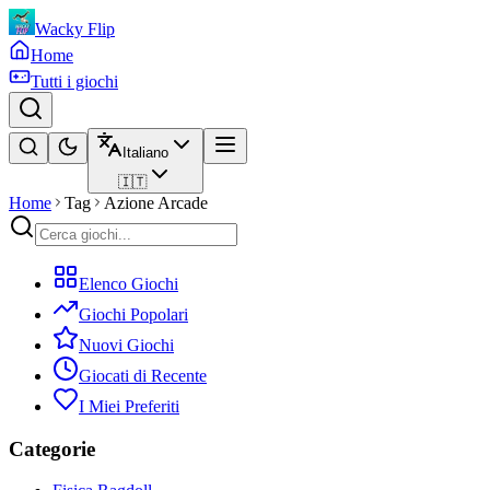
Wacky Flip
Home
Tutti i giochi
Italiano
🇮🇹
Home
Tag
Azione Arcade
Elenco Giochi
Giochi Popolari
Nuovi Giochi
Giocati di Recente
I Miei Preferiti
Categorie