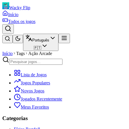
Wacky Flip
Início
Todos os jogos
Português
🇵🇹
Início
Tags
Ação Arcade
Lista de Jogos
Jogos Populares
Novos Jogos
Jogados Recentemente
Meus Favoritos
Categorias