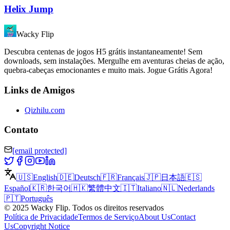
Helix Jump
Wacky Flip
Descubra centenas de jogos H5 grátis instantaneamente! Sem
downloads, sem instalações. Mergulhe em aventuras cheias de ação,
quebra-cabeças emocionantes e muito mais. Jogue Grátis Agora!
Links de Amigos
Qizhilu.com
Contato
[email protected]
🇺🇸
English
🇩🇪
Deutsch
🇫🇷
Français
🇯🇵
日本語
🇪🇸
Español
🇰🇷
한국어
🇭🇰
繁體中文
🇮🇹
Italiano
🇳🇱
Nederlands
🇵🇹
Português
©
2025
Wacky Flip
.
Todos os direitos reservados
Política de Privacidade
Termos de Serviço
About Us
Contact
Us
Copyright Notice