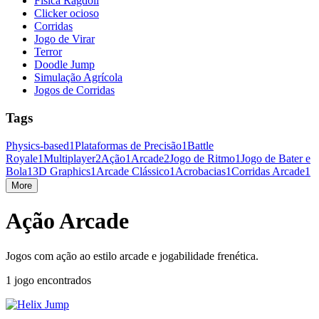
Física Ragdoll
Clicker ocioso
Corridas
Jogo de Virar
Terror
Doodle Jump
Simulação Agrícola
Jogos de Corridas
Tags
Physics-based
1
Plataformas de Precisão
1
Battle
Royale
1
Multiplayer
2
Ação
1
Arcade
2
Jogo de Ritmo
1
Jogo de Bater e
Bola
1
3D Graphics
1
Arcade Clássico
1
Acrobacias
1
Corridas Arcade
1
More
Ação Arcade
Jogos com ação ao estilo arcade e jogabilidade frenética.
1 jogo encontrados