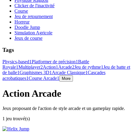
Physique Ragdoll
Clicker de l'inactivité
Course
Jeu de retournement
Horreur
Doodle Jump
Simulation Agricole
Jeux de course
Tags
Physics-based
1
Platformer de précision
1
Battle
Royale
1
Multiplayer
2
Action
1
Arcade
2
Jeu de rythme
1
Jeu de batte et
de balle
1
Graphismes 3D
1
Arcade Classique
1
Cascades
acrobatiques
1
Course Arcade
1
More
Action Arcade
Jeux proposant de l'action de style arcade et un gameplay rapide.
1 jeu trouvé(s)