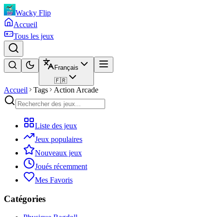
Wacky Flip
Accueil
Tous les jeux
Français
🇫🇷
Accueil
Tags
Action Arcade
Liste des jeux
Jeux populaires
Nouveaux jeux
Joués récemment
Mes Favoris
Catégories