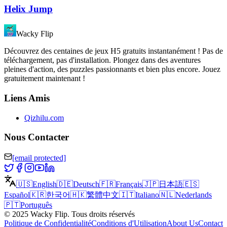
Helix Jump
Wacky Flip
Découvrez des centaines de jeux H5 gratuits instantanément ! Pas de
téléchargement, pas d'installation. Plongez dans des aventures
pleines d'action, des puzzles passionnants et bien plus encore. Jouez
gratuitement maintenant !
Liens Amis
Qizhilu.com
Nous Contacter
[email protected]
🇺🇸
English
🇩🇪
Deutsch
🇫🇷
Français
🇯🇵
日本語
🇪🇸
Español
🇰🇷
한국어
🇭🇰
繁體中文
🇮🇹
Italiano
🇳🇱
Nederlands
🇵🇹
Português
©
2025
Wacky Flip
.
Tous droits réservés
Politique de Confidentialité
Conditions d'Utilisation
About Us
Contact