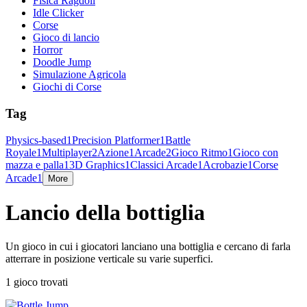
Fisica Ragdoll
Idle Clicker
Corse
Gioco di lancio
Horror
Doodle Jump
Simulazione Agricola
Giochi di Corse
Tag
Physics-based
1
Precision Platformer
1
Battle
Royale
1
Multiplayer
2
Azione
1
Arcade
2
Gioco Ritmo
1
Gioco con
mazza e palla
1
3D Graphics
1
Classici Arcade
1
Acrobazie
1
Corse
Arcade
1
More
Lancio della bottiglia
Un gioco in cui i giocatori lanciano una bottiglia e cercano di farla
atterrare in posizione verticale su varie superfici.
1 gioco trovati