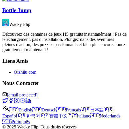
Bottle Jump
Wacky Flip
Découvrez des centaines de jeux H5 gratuits instantanément ! Pas de
téléchargement, pas d'installation. Plongez dans des aventures
pleines d'action, des puzzles passionnants et bien plus encore. Jouez
gratuitement maintenant !
Liens Amis
Qizhilu.com
Nous Contacter
[email protected]
🇺🇸
English
🇩🇪
Deutsch
🇫🇷
Français
🇯🇵
日本語
🇪🇸
Español
🇰🇷
한국어
🇭🇰
繁體中文
🇮🇹
Italiano
🇳🇱
Nederlands
🇵🇹
Português
©
2025
Wacky Flip
.
Tous droits réservés