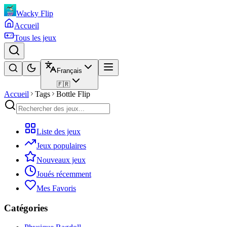
Wacky Flip
Accueil
Tous les jeux
Français
🇫🇷
Accueil
Tags
Bottle Flip
Liste des jeux
Jeux populaires
Nouveaux jeux
Joués récemment
Mes Favoris
Catégories