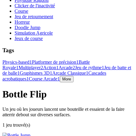
Physique Ragdoll
Clicker de l'inactivité
Course
Jeu de retournement
Horreur
Doodle Jump
Simulation Agricole
Jeux de course
Tags
Physics-based
1
Platformer de précision
1
Battle
Royale
1
Multiplayer
2
Action
1
Arcade
2
Jeu de rythme
1
Jeu de batte et
de balle
1
Graphismes 3D
1
Arcade Classique
1
Cascades
acrobatiques
1
Course Arcade
1
More
Bottle Flip
Un jeu où les joueurs lancent une bouteille et essaient de la faire
atterrir debout sur diverses surfaces.
1 jeu trouvé(s)