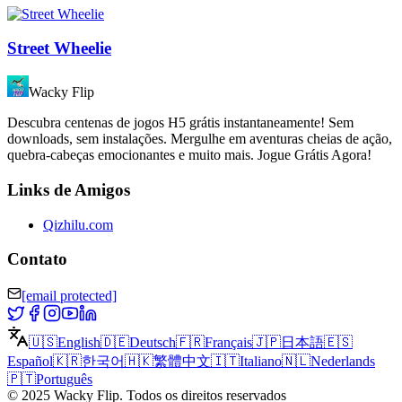
Street Wheelie
Wacky Flip
Descubra centenas de jogos H5 grátis instantaneamente! Sem
downloads, sem instalações. Mergulhe em aventuras cheias de ação,
quebra-cabeças emocionantes e muito mais. Jogue Grátis Agora!
Links de Amigos
Qizhilu.com
Contato
[email protected]
🇺🇸
English
🇩🇪
Deutsch
🇫🇷
Français
🇯🇵
日本語
🇪🇸
Español
🇰🇷
한국어
🇭🇰
繁體中文
🇮🇹
Italiano
🇳🇱
Nederlands
🇵🇹
Português
©
2025
Wacky Flip
.
Todos os direitos reservados