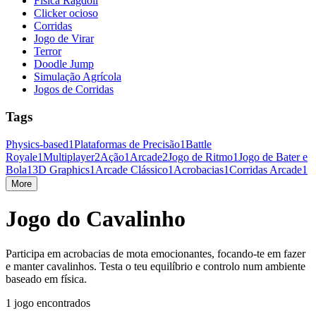
Física Ragdoll
Clicker ocioso
Corridas
Jogo de Virar
Terror
Doodle Jump
Simulação Agrícola
Jogos de Corridas
Tags
Physics-based
1
Plataformas de Precisão
1
Battle
Royale
1
Multiplayer
2
Ação
1
Arcade
2
Jogo de Ritmo
1
Jogo de Bater e
Bola
1
3D Graphics
1
Arcade Clássico
1
Acrobacias
1
Corridas Arcade
1
More
Jogo do Cavalinho
Participa em acrobacias de mota emocionantes, focando-te em fazer
e manter cavalinhos. Testa o teu equilíbrio e controlo num ambiente
baseado em física.
1 jogo encontrados