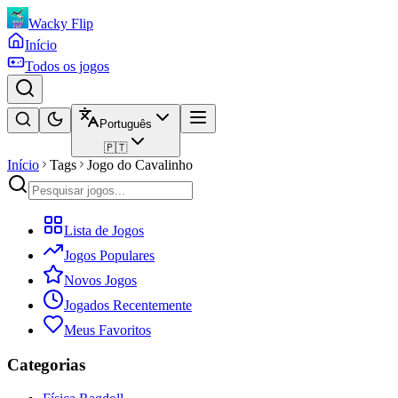
Wacky Flip
Início
Todos os jogos
Português
🇵🇹
Início
Tags
Jogo do Cavalinho
Lista de Jogos
Jogos Populares
Novos Jogos
Jogados Recentemente
Meus Favoritos
Categorias