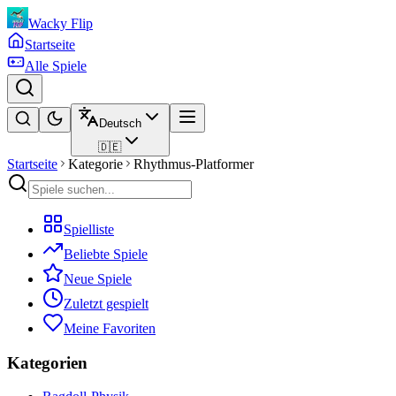
Wacky Flip
Startseite
Alle Spiele
Deutsch
🇩🇪
Startseite
Kategorie
Rhythmus-Platformer
Spielliste
Beliebte Spiele
Neue Spiele
Zuletzt gespielt
Meine Favoriten
Kategorien