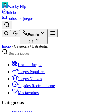
Wacky Flip
Inicio
Todos los juegos
Español
🇪🇸
Inicio
Categoría
Estrategia
Lista de Juegos
Juegos Populares
Juegos Nuevos
Jugados Recientemente
Mis favoritos
Categorías