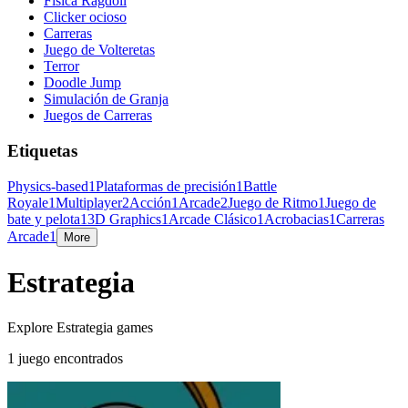
Física Ragdoll
Clicker ocioso
Carreras
Juego de Volteretas
Terror
Doodle Jump
Simulación de Granja
Juegos de Carreras
Etiquetas
Physics-based
1
Plataformas de precisión
1
Battle
Royale
1
Multiplayer
2
Acción
1
Arcade
2
Juego de Ritmo
1
Juego de
bate y pelota
1
3D Graphics
1
Arcade Clásico
1
Acrobacias
1
Carreras
Arcade
1
More
Estrategia
Explore Estrategia games
1 juego encontrados