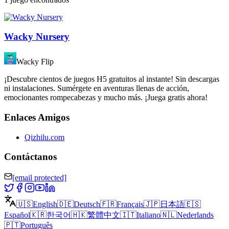
Wacky Nursery
Wacky Flip
¡Descubre cientos de juegos H5 gratuitos al instante! Sin descargas
ni instalaciones. Sumérgete en aventuras llenas de acción,
emocionantes rompecabezas y mucho más. ¡Juega gratis ahora!
Enlaces Amigos
Qizhilu.com
Contáctanos
[email protected]
🇺🇸
English
🇩🇪
Deutsch
🇫🇷
Français
🇯🇵
日本語
🇪🇸
Español
🇰🇷
한국어
🇭🇰
繁體中文
🇮🇹
Italiano
🇳🇱
Nederlands
🇵🇹
Português