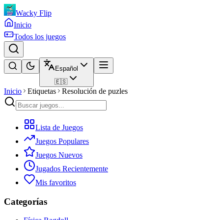
Wacky Flip
Inicio
Todos los juegos
Español
🇪🇸
Inicio
Etiquetas
Resolución de puzles
Lista de Juegos
Juegos Populares
Juegos Nuevos
Jugados Recientemente
Mis favoritos
Categorías