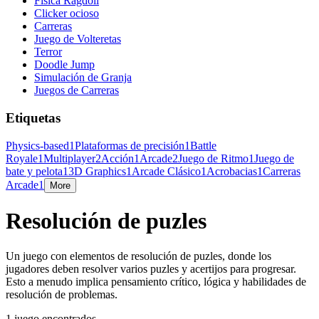
Física Ragdoll
Clicker ocioso
Carreras
Juego de Volteretas
Terror
Doodle Jump
Simulación de Granja
Juegos de Carreras
Etiquetas
Physics-based
1
Plataformas de precisión
1
Battle
Royale
1
Multiplayer
2
Acción
1
Arcade
2
Juego de Ritmo
1
Juego de
bate y pelota
1
3D Graphics
1
Arcade Clásico
1
Acrobacias
1
Carreras
Arcade
1
More
Resolución de puzles
Un juego con elementos de resolución de puzles, donde los
jugadores deben resolver varios puzles y acertijos para progresar.
Esto a menudo implica pensamiento crítico, lógica y habilidades de
resolución de problemas.
1 juego encontrados