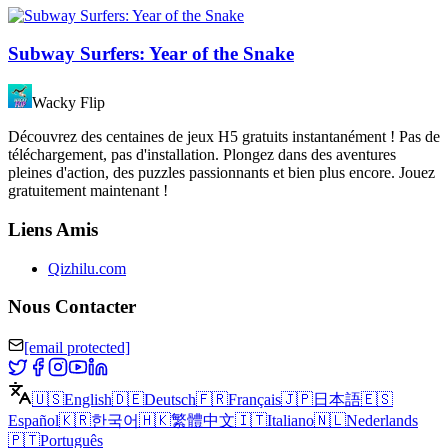
Subway Surfers: Year of the Snake
Wacky Flip
Découvrez des centaines de jeux H5 gratuits instantanément ! Pas de
téléchargement, pas d'installation. Plongez dans des aventures
pleines d'action, des puzzles passionnants et bien plus encore. Jouez
gratuitement maintenant !
Liens Amis
Qizhilu.com
Nous Contacter
[email protected]
🇺🇸
English
🇩🇪
Deutsch
🇫🇷
Français
🇯🇵
日本語
🇪🇸
Español
🇰🇷
한국어
🇭🇰
繁體中文
🇮🇹
Italiano
🇳🇱
Nederlands
🇵🇹
Português