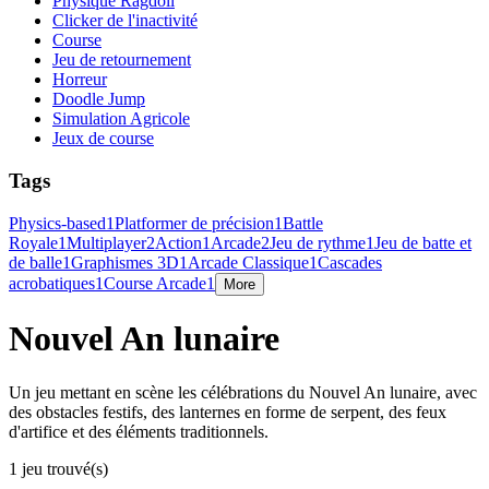
Physique Ragdoll
Clicker de l'inactivité
Course
Jeu de retournement
Horreur
Doodle Jump
Simulation Agricole
Jeux de course
Tags
Physics-based
1
Platformer de précision
1
Battle
Royale
1
Multiplayer
2
Action
1
Arcade
2
Jeu de rythme
1
Jeu de batte et
de balle
1
Graphismes 3D
1
Arcade Classique
1
Cascades
acrobatiques
1
Course Arcade
1
More
Nouvel An lunaire
Un jeu mettant en scène les célébrations du Nouvel An lunaire, avec
des obstacles festifs, des lanternes en forme de serpent, des feux
d'artifice et des éléments traditionnels.
1 jeu trouvé(s)