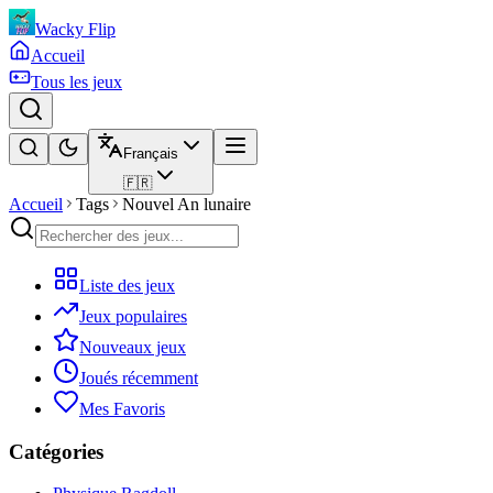
Wacky Flip
Accueil
Tous les jeux
Français
🇫🇷
Accueil
Tags
Nouvel An lunaire
Liste des jeux
Jeux populaires
Nouveaux jeux
Joués récemment
Mes Favoris
Catégories