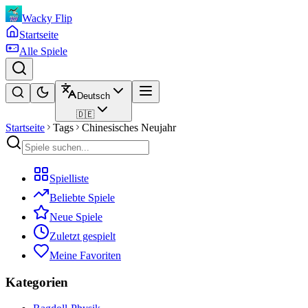
Wacky Flip
Startseite
Alle Spiele
Deutsch
🇩🇪
Startseite
Tags
Chinesisches Neujahr
Spielliste
Beliebte Spiele
Neue Spiele
Zuletzt gespielt
Meine Favoriten
Kategorien