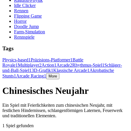
Ragdoll-Physik
Idle Clicker
Rennen
Flipping Game
Horror
Doodle Jump
Farm-Simulation
Rennspiele
Tags
Physics-based
1
Präzisions-Platformer
1
Battle
Royale
1
Multiplayer
2
Action
1
Arcade
2
Rhythmus-Spiel
1
Schläger-
und-Ball-Spiel
1
3D-Grafik
1
Klassische Arcade
1
Akrobatische
Stunts
1
Arcade Racing
1
More
Chinesisches Neujahr
Ein Spiel mit Feierlichkeiten zum chinesischen Neujahr, mit
festlichen Hindernissen, schlangenförmigen Laternen, Feuerwerk
und traditionellen Elementen.
1 Spiel gefunden