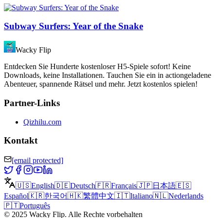
Subway Surfers: Year of the Snake
Wacky Flip
Entdecken Sie Hunderte kostenloser H5-Spiele sofort! Keine
Downloads, keine Installationen. Tauchen Sie ein in actiongeladene
Abenteuer, spannende Rätsel und mehr. Jetzt kostenlos spielen!
Partner-Links
Qizhilu.com
Kontakt
[email protected]
🇺🇸
English
🇩🇪
Deutsch
🇫🇷
Français
🇯🇵
日本語
🇪🇸
Español
🇰🇷
한국어
🇭🇰
繁體中文
🇮🇹
Italiano
🇳🇱
Nederlands
🇵🇹
Português
©
2025
Wacky Flip
.
Alle Rechte vorbehalten