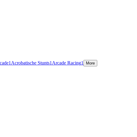
rcade
1
Acrobatische Stunts
1
Arcade Racing
1
More