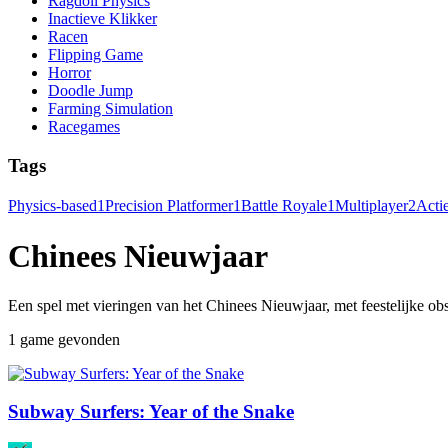
Ragdoll Physics
Inactieve Klikker
Racen
Flipping Game
Horror
Doodle Jump
Farming Simulation
Racegames
Tags
Physics-based
1
Precision Platformer
1
Battle Royale
1
Multiplayer
2
Acti
Chinees Nieuwjaar
Een spel met vieringen van het Chinees Nieuwjaar, met feestelijke obs
1 game gevonden
Subway Surfers: Year of the Snake