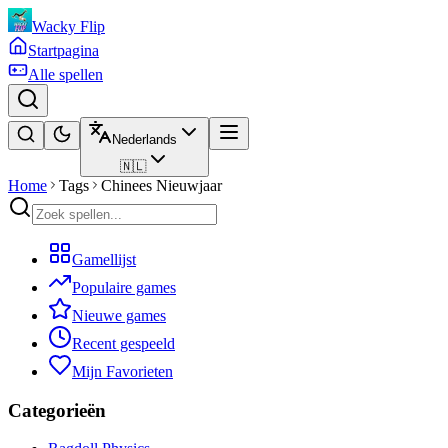
Wacky Flip
Startpagina
Alle spellen
Nederlands
🇳🇱
Home
Tags
Chinees Nieuwjaar
Gamellijst
Populaire games
Nieuwe games
Recent gespeeld
Mijn Favorieten
Categorieën