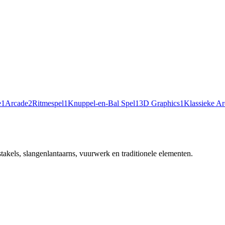
e
1
Arcade
2
Ritmespel
1
Knuppel-en-Bal Spel
1
3D Graphics
1
Klassieke A
takels, slangenlantaarns, vuurwerk en traditionele elementen.