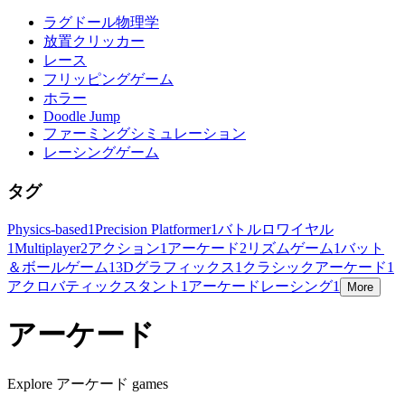
ラグドール物理学
放置クリッカー
レース
フリッピングゲーム
ホラー
Doodle Jump
ファーミングシミュレーション
レーシングゲーム
タグ
Physics-based
1
Precision Platformer
1
バトルロワイヤル
1
Multiplayer
2
アクション
1
アーケード
2
リズムゲーム
1
バット
＆ボールゲーム
1
3Dグラフィックス
1
クラシックアーケード
1
アクロバティックスタント
1
アーケードレーシング
1
More
アーケード
Explore アーケード games