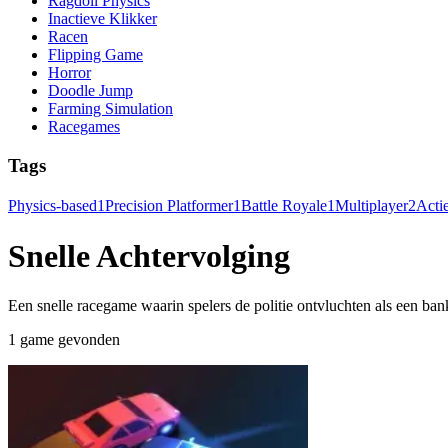
Ragdoll Physics
Inactieve Klikker
Racen
Flipping Game
Horror
Doodle Jump
Farming Simulation
Racegames
Tags
Physics-based
1
Precision Platformer
1
Battle Royale
1
Multiplayer
2
Acti
Snelle Achtervolging
Een snelle racegame waarin spelers de politie ontvluchten als een ban
1 game gevonden