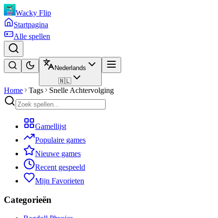
Wacky Flip
Startpagina
Alle spellen
Nederlands
🇳🇱
Home
Tags
Snelle Achtervolging
Gamellijst
Populaire games
Nieuwe games
Recent gespeeld
Mijn Favorieten
Categorieën