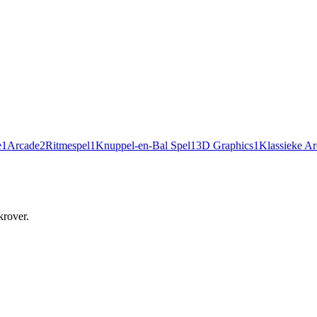
e
1
Arcade
2
Ritmespel
1
Knuppel-en-Bal Spel
1
3D Graphics
1
Klassieke A
krover.