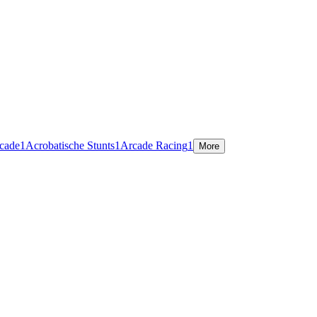
rcade
1
Acrobatische Stunts
1
Arcade Racing
1
More