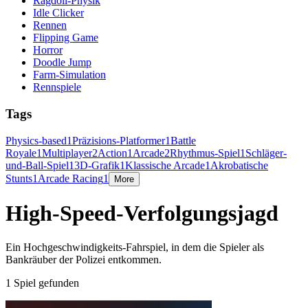
Ragdoll-Physik
Idle Clicker
Rennen
Flipping Game
Horror
Doodle Jump
Farm-Simulation
Rennspiele
Tags
Physics-based
1
Präzisions-Platformer
1
Battle
Royale
1
Multiplayer
2
Action
1
Arcade
2
Rhythmus-Spiel
1
Schläger-
und-Ball-Spiel
1
3D-Grafik
1
Klassische Arcade
1
Akrobatische
Stunts
1
Arcade Racing
1
More
High-Speed-Verfolgungsjagd
Ein Hochgeschwindigkeits-Fahrspiel, in dem die Spieler als
Bankräuber der Polizei entkommen.
1 Spiel gefunden