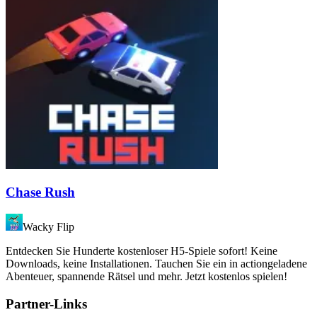
Chase Rush
Wacky Flip
Entdecken Sie Hunderte kostenloser H5-Spiele sofort! Keine
Downloads, keine Installationen. Tauchen Sie ein in actiongeladene
Abenteuer, spannende Rätsel und mehr. Jetzt kostenlos spielen!
Partner-Links