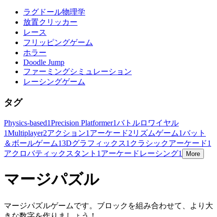
ラグドール物理学
放置クリッカー
レース
フリッピングゲーム
ホラー
Doodle Jump
ファーミングシミュレーション
レーシングゲーム
タグ
Physics-based
1
Precision Platformer
1
バトルロワイヤル
1
Multiplayer
2
アクション
1
アーケード
2
リズムゲーム
1
バット
＆ボールゲーム
1
3Dグラフィックス
1
クラシックアーケード
1
アクロバティックスタント
1
アーケードレーシング
1
More
マージパズル
マージパズルゲームです。ブロックを組み合わせて、より大
きな数字を作りましょう！