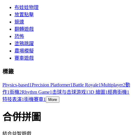
布娃娃物理
放置點擊
競速
翻轉遊戲
恐怖
塗鴉跳躍
農場模擬
賽車遊戲
標籤
Physics-based
1
Precision Platformer
1
Battle Royale
1
Multiplayer
2
動
作
1
街機
2
Rhythm Game
1
击球与击球游戏
1
3D 繪圖
1
經典街機
1
特技表演
1
街機賽車
1
More
合併拼圖
結合益智遊戲