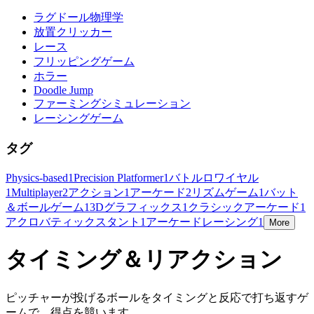
ラグドール物理学
放置クリッカー
レース
フリッピングゲーム
ホラー
Doodle Jump
ファーミングシミュレーション
レーシングゲーム
タグ
Physics-based
1
Precision Platformer
1
バトルロワイヤル
1
Multiplayer
2
アクション
1
アーケード
2
リズムゲーム
1
バット
＆ボールゲーム
1
3Dグラフィックス
1
クラシックアーケード
1
アクロバティックスタント
1
アーケードレーシング
1
More
タイミング＆リアクション
ピッチャーが投げるボールをタイミングと反応で打ち返すゲ
ームで、得点を競います。