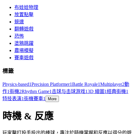
布娃娃物理
放置點擊
競速
翻轉遊戲
恐怖
塗鴉跳躍
農場模擬
賽車遊戲
標籤
Physics-based
1
Precision Platformer
1
Battle Royale
1
Multiplayer
2
動
作
1
街機
2
Rhythm Game
1
击球与击球游戏
1
3D 繪圖
1
經典街機
1
特技表演
1
街機賽車
1
More
時機 & 反應
玩家擊打投手投出的棒球，專注於時機掌握和反應以得分的遊